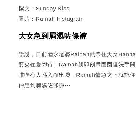
撰文：Sunday Kiss
圖片：Rainah Instagram
大女急到屙濕咗條褲
話說，日前陸永老婆Rainah就帶住大女Hann
要夾住隻腳行！Rainah就即刻帶囡囡搵洗
咁啱有人喺入面出嚟，Rainah情急之下就拖
仲急到屙濕咗條褲⋯