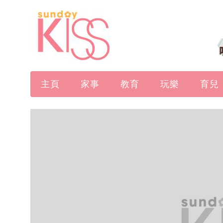
主頁
家事
教育
玩樂
育兒