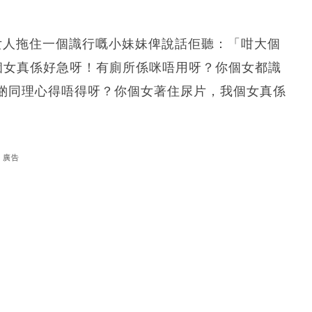
女人拖住一個識行嘅小妹妹俾說話佢聽：「咁大個
我個女真係好急呀！有廁所係咪唔用呀？你個女都識
啲同理心得唔得呀？你個女著住尿片，我個女真係
廣告