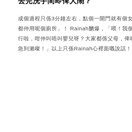
去完洗手間即俾人鬧？
成個過程只係3分鐘左右，點個一開門就有個
都仲用呢個廁所」！ Rainah嬲爆，「喂！
行啦，咁仲叫唔叫嬰兒呀？大家都係父母，俾
急到瀨㗎！」以上只係Rainah心裡面嘅說話！