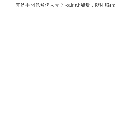
完洗手間竟然俾人鬧？Rainah嬲爆，隨即喺In