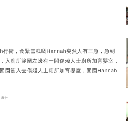
ah行街，食緊雪糕嘅Hannah突然人有三急，急到
手間，入廁所範圍左邊有一間傷殘人士廁所加育嬰室，
住囡囡衝入去傷殘人士廁所加育嬰室，囡囡Hannah
廣告