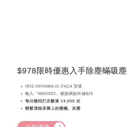
$978限時優惠入手除塵蟎吸
IRIS OHYAMA IC-FAC4 型號
輸入「NMG002」優惠碼額外減$25
每分鐘拍打次數達 14,000 次
輕鬆清除床褥上的塵蟎、灰塵