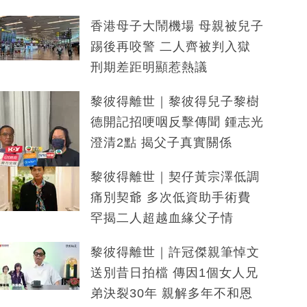
香港母子大鬧機場 母親被兒子
踢後再咬警 二人齊被判入獄
刑期差距明顯惹熱議
黎彼得離世｜黎彼得兒子黎樹
德開記招哽咽反擊傳聞 鍾志光
澄清2點 揭父子真實關係
黎彼得離世｜契仔黃宗澤低調
痛別契爺 多次低資助手術費
罕揭二人超越血緣父子情
黎彼得離世｜許冠傑親筆悼文
送別昔日拍檔 傳因1個女人兄
弟決裂30年 親解多年不和恩