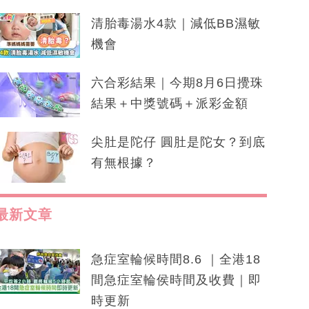
清胎毒湯水4款｜減低BB濕敏
機會
六合彩結果｜今期8月6日攪珠
結果＋中獎號碼＋派彩金額
尖肚是陀仔 圓肚是陀女？到底
有無根據？
最新文章
急症室輪候時間8.6 ｜全港18
間急症室輪侯時間及收費｜即
時更新