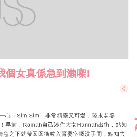
我個女真係急到瀨㗎!
陸一心（Sim Sim）非常精靈又可愛，陸永老婆
早前，Rainah自己湊住大女Hannah出街，點知
nah情急之下就帶囡囡衝咗入育嬰室嘅洗手間，點知去