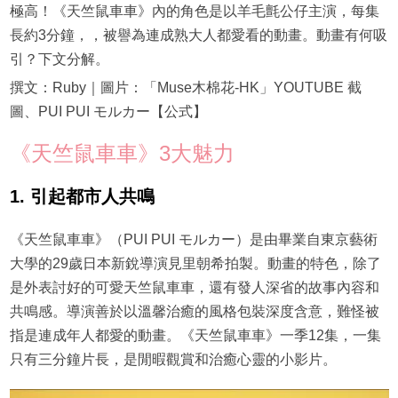
極高！《天竺鼠車車》內的角色是以羊毛氈公仔主演，每集
長約3分鐘，，被譽為連成熟大人都愛看的動畫。動畫有何吸
引？下文分解。
撰文：Ruby｜圖片：「Muse木棉花-HK」YOUTUBE 截
圖、PUI PUI モルカー【公式】
《天竺鼠車車》3大魅力
1. 引起都市人共鳴
《天竺鼠車車》（PUI PUI モルカー）是由畢業自東京藝術
大學的29歲日本新銳導演見里朝希拍製。動畫的特色，除了
是外表討好的可愛天竺鼠車車，還有發人深省的故事內容和
共鳴感。導演善於以溫馨治癒的風格包裝深度含意，難怪被
指是連成年人都愛的動畫。《天竺鼠車車》一季12集，一集
只有三分鐘片長，是閒暇觀賞和治癒心靈的小影片。