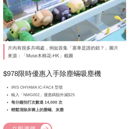
片內有很多共鳴處，例如首集「塞車是誰的錯？」圖片
來源：「Muse木棉花-HK」截圖
$978限時優惠入手除塵蟎吸塵機
IRIS OHYAMA IC-FAC4 型號
輸入「NMG002」優惠碼額外減$25
每分鐘拍打次數達 14,000 次
輕鬆清除床褥上的塵蟎、灰塵
立即選購