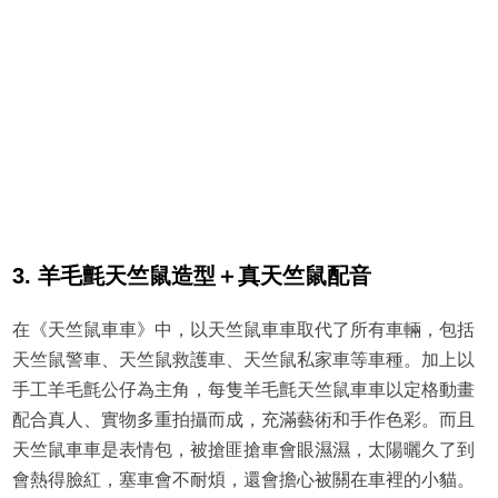
3. 羊毛氈天竺鼠造型＋真天竺鼠配音
在《天竺鼠車車》中，以天竺鼠車車取代了所有車輛，包括
天竺鼠警車、天竺鼠救護車、天竺鼠私家車等車種。加上以
手工羊毛氈公仔為主角，每隻羊毛氈天竺鼠車車以定格動畫
配合真人、實物多重拍攝而成，充滿藝術和手作色彩。而且
天竺鼠車車是表情包，被搶匪搶車會眼濕濕，太陽曬久了到
會熱得臉紅，塞車會不耐煩，還會擔心被關在車裡的小貓。