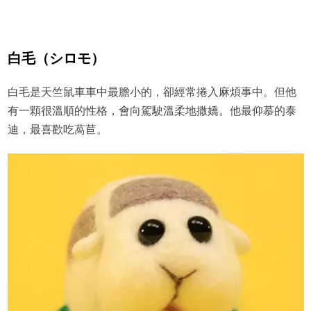
白毛（シロモ）
白毛是天竺鼠車車中最膽小的，卻經常捲入麻煩事中。但他
有一顆很溫順的性格，會向駕駛溫柔地撒嬌。他最仰慕的泰
迪，最喜歡吃萵苣。