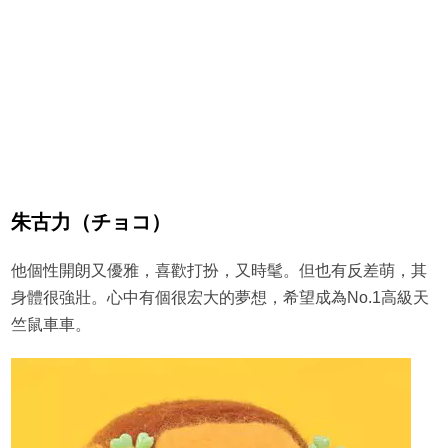
朱古力（チョコ）
他個性開朗又優雅，喜歡打扮，又時髦。但也有反差萌，其
身體很強壯。心中有個很宏大的夢想，希望成為No.1高級天
竺鼠車車。