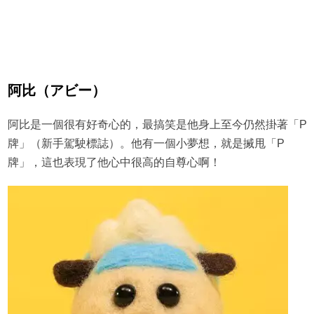
阿比（アビー）
阿比是一個很有好奇心的，最搞笑是他身上至今仍然掛著「P
牌」（新手駕駛標誌）。他有一個小夢想，就是搣甩「P
牌」，這也表現了他心中很高的自尊心啊！