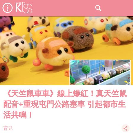
《天竺鼠車車》線上爆紅！真天竺鼠
配音+重現屯門公路塞車 引起都市生
活共鳴！
育兒