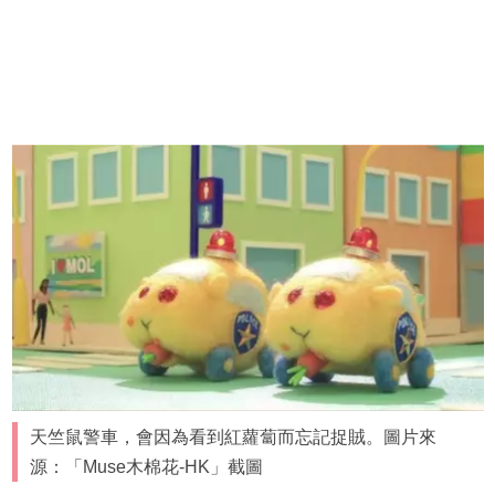
天竺鼠警車，會因為看到紅蘿蔔而忘記捉賊。圖片來
源：「Muse木棉花-HK」截圖