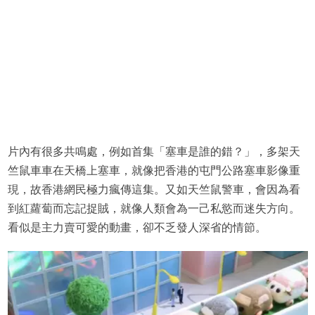
片內有很多共鳴處，例如首集「塞車是誰的錯？」，多架天
竺鼠車車在天橋上塞車，就像把香港的屯門公路塞車影像重
現，故香港網民極力瘋傳這集。又如天竺鼠警車，會因為看
到紅蘿蔔而忘記捉賊，就像人類會為一己私慾而迷失方向。
看似是主力賣可愛的動畫，卻不乏發人深省的情節。