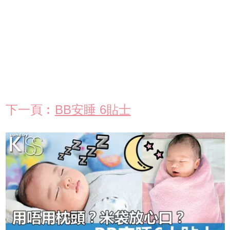
下一頁︰
BB安睡 6貼士