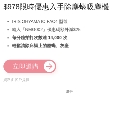
$978限時優惠入手除塵蟎吸塵機
IRIS OHYAMA IC-FAC4 型號
輸入「NMG002」優惠碼額外減$25
每分鐘拍打次數達 14,000 次
輕鬆清除床褥上的塵蟎、灰塵
立即選購
資料由客戶提供
廣告