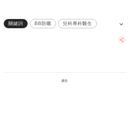
關鍵詞
BB防曬
兒科專科醫生
周榮昌
嬰兒防曬
廣告