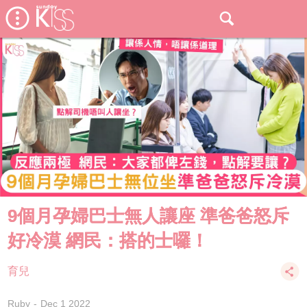
9個月孕婦巴士無人讓座 準爸爸怒斥
好冷漠 網民：搭的士囉！
育兒
Ruby
Dec 1 2022