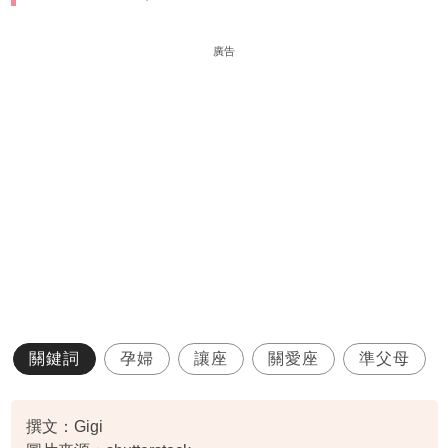
廣告
關鍵詞
孕婦
讓座
關愛座
準父母
撰文：Gigi