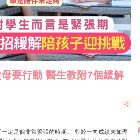
父母要行動 醫生教附7個緩解
可一定是個非常緊張的時期。 對於一向成績未如理