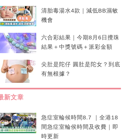
清胎毒湯水4款｜減低BB濕敏
機會
六合彩結果｜今期8月6日攪珠
結果＋中獎號碼＋派彩金額
尖肚是陀仔 圓肚是陀女？到底
有無根據？
最新文章
急症室輪候時間8.7 ｜全港18
間急症室輪侯時間及收費｜即
時更新