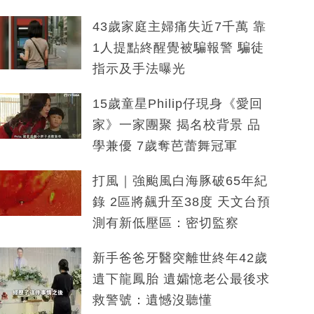
43歲家庭主婦痛失近7千萬 靠
1人提點終醒覺被騙報警 騙徒
指示及手法曝光
15歲童星Philip仔現身《愛回
家》一家團聚 揭名校背景 品
學兼優 7歲奪芭蕾舞冠軍
打風｜強颱風白海豚破65年紀
錄 2區將飆升至38度 天文台預
測有新低壓區：密切監察
新手爸爸牙醫突離世終年42歲
遺下龍鳳胎 遺孀憶老公最後求
救警號：遺憾沒聽懂