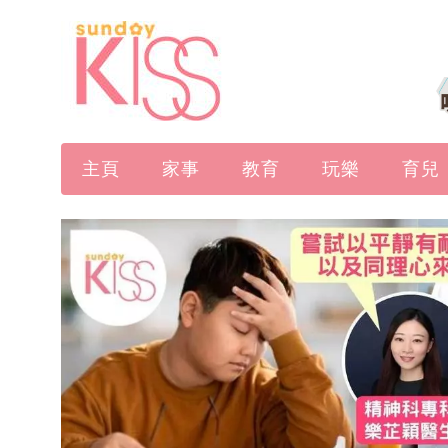
主頁
家事
教育
玩樂
育兒