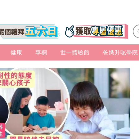
健康
專欄
世一體驗館
爸媽升呢學院