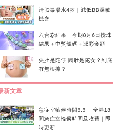
清胎毒湯水4款｜減低BB濕敏
機會
六合彩結果｜今期8月6日攪珠
結果＋中獎號碼＋派彩金額
尖肚是陀仔 圓肚是陀女？到底
有無根據？
最新文章
急症室輪候時間8.6 ｜全港18
間急症室輪侯時間及收費｜即
時更新