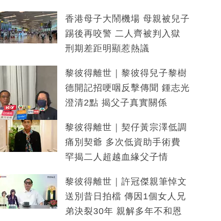
香港母子大鬧機場 母親被兒子
踢後再咬警 二人齊被判入獄
刑期差距明顯惹熱議
黎彼得離世｜黎彼得兒子黎樹
德開記招哽咽反擊傳聞 鍾志光
澄清2點 揭父子真實關係
黎彼得離世｜契仔黃宗澤低調
痛別契爺 多次低資助手術費
罕揭二人超越血緣父子情
黎彼得離世｜許冠傑親筆悼文
送別昔日拍檔 傳因1個女人兄
弟決裂30年 親解多年不和恩