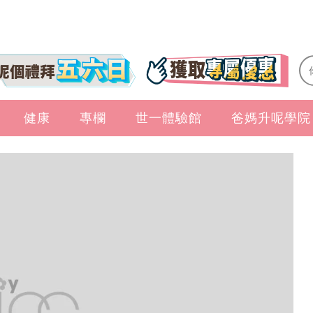
健康
專欄
世一體驗館
爸媽升呢學院