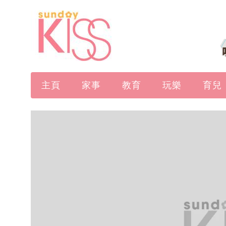
主頁
家事
教育
玩樂
育兒