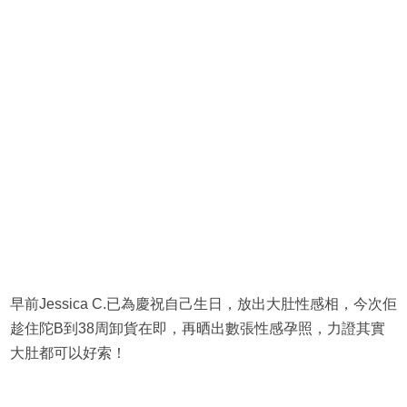
早前Jessica C.已為慶祝自己生日，放出大肚性感相，今次佢
趁住陀B到38周卸貨在即，再晒出數張性感孕照，力證其實
大肚都可以好索！