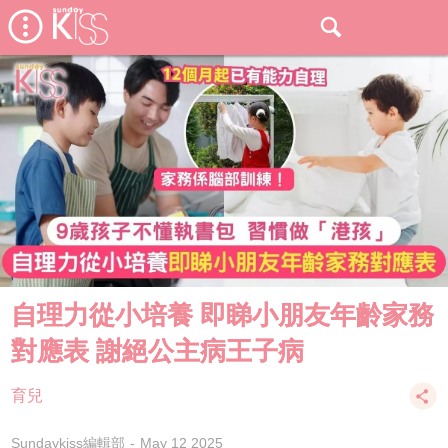
自理力從小培養 即睇小朋友年齡家務
對應表 謝絕公主病王子病
育兒
Sundaykiss編輯部
May 12 2025