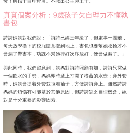
母了解孩子自理程度。不教出公主與王子。
真實個案分析：9歲孩子欠自理力不懂執
書包
詩詩媽媽對我們說：「詩詩已經三年級了，但處事一團糟，
每天放學換下的校服隨意擲到地上，書包也要幫她收拾才不
會漏了帶書本，功課不幫她排好次序放好，便會做漏了。」
與此同時，我們留意到，媽媽對詩詩照顧有加，詩詩只需做
一個飲水的手勢，媽媽即時遞上打開了樽蓋的水壺；穿外套
時，媽媽會提着外套並拉着袖子，方便詩詩穿上。雖然詩詩
媽媽的煩惱有可能基於其他原因，但詩詩缺乏自理機會，絕
對是十分重要的影響因素。