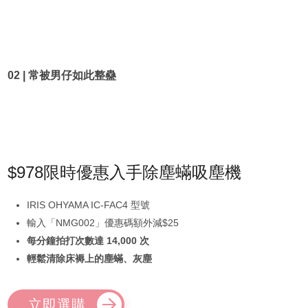
02 | 常被男仔如此整蠱
$978限時優惠入手除塵蟎吸塵機
IRIS OHYAMA IC-FAC4 型號
輸入「NMG002」優惠碼額外減$25
每分鐘拍打次數達 14,000 次
輕鬆清除床褥上的塵蟎、灰塵
立即選購