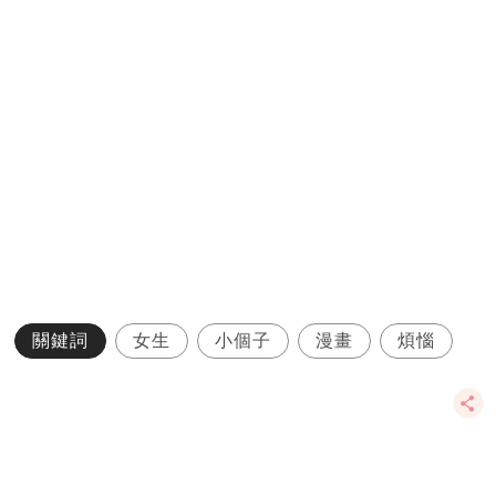
關鍵詞
女生
小個子
漫畫
煩惱