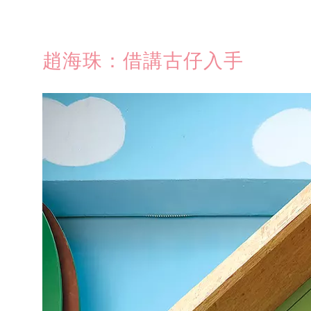
趙海珠：借講古仔入手