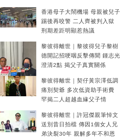
香港母子大鬧機場 母親被兒子
踢後再咬警 二人齊被判入獄
刑期差距明顯惹熱議
黎彼得離世｜黎彼得兒子黎樹
德開記招哽咽反擊傳聞 鍾志光
澄清2點 揭父子真實關係
黎彼得離世｜契仔黃宗澤低調
痛別契爺 多次低資助手術費
罕揭二人超越血緣父子情
黎彼得離世｜許冠傑親筆悼文
送別昔日拍檔 傳因1個女人兄
弟決裂30年 親解多年不和恩