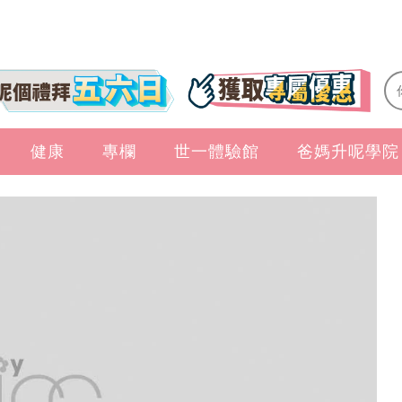
健康
專欄
世一體驗館
爸媽升呢學院