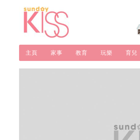
主頁
家事
教育
玩樂
育兒