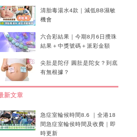
清胎毒湯水4款｜減低BB濕敏
機會
六合彩結果｜今期8月6日攪珠
結果＋中獎號碼＋派彩金額
尖肚是陀仔 圓肚是陀女？到底
有無根據？
最新文章
急症室輪候時間8.6 ｜全港18
間急症室輪侯時間及收費｜即
時更新