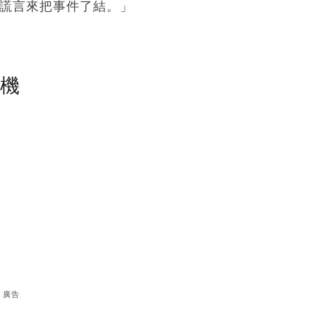
靠謊言來把事件了結。」
塵機
廣告