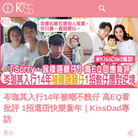
岑珈其入行14年被嘲不靚仔 高EQ看
批評 1招還囝快樂童年｜KissDad專
訪
育兒