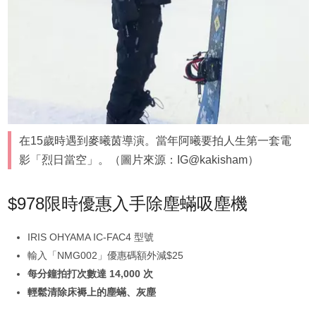
在15歲時遇到麥曦茵導演。當年阿曦要拍人生第一套電
影「烈日當空」。（圖片來源：IG@kakisham）
$978限時優惠入手除塵蟎吸塵機
IRIS OHYAMA IC-FAC4 型號
輸入「NMG002」優惠碼額外減$25
每分鐘拍打次數達 14,000 次
輕鬆清除床褥上的塵蟎、灰塵