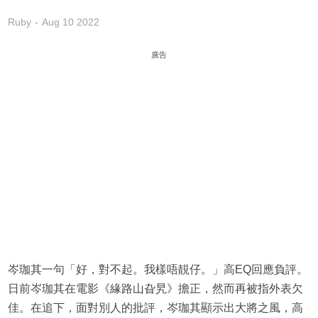
Ruby
Aug 10 2022
廣告
岑珈其一句「好，對不起。我樣唔靚仔。」高EQ回應負評。
日前岑珈其在電影《緣路山旮旯》擔正，然而再被指外表欠
佳。在追下，面對別人的批評，岑珈其顯示出大將之風，高