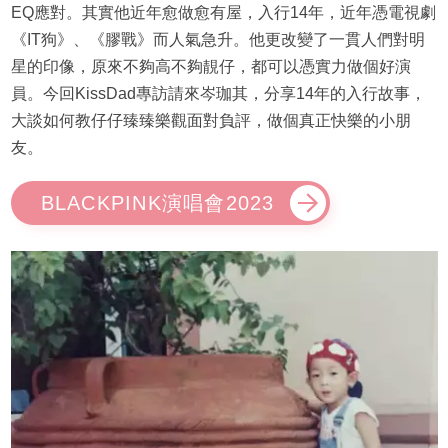
EQ應對。其實他近年愈做愈有屋，入行14年，近年憑電視劇
《IT狗》、《膠戰》而人氣急升。他更改變了一貫人們對明
星的印像，原來不夠高不夠靚仔，都可以憑實力做個好演
員。今回KissDad專訪請來岑珈其，分享14年的入行故事，
大談如何教仔仔臻臻樂觀面對負評，做個真正快樂的小朋
友。
BLACKPINK演唱會2023