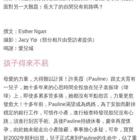
面對另一大難題︰長大了的自閉兒有前路嗎？
撰文：Esther Ngan
攝影：Jacy Yip（部分相片由受訪者提供）
鳴謝︰愛兒城
孩子得來不易
母愛的力量，大得難以計算！許美霞（Pauline）跟丈夫育有
一兒子，她十多年來的心思時間全投放在兒子袁振瑋（瑋
瑋）上，即使多累多苦多痛，她都沒有半點怨言，力量更愈
發愈大！十多年前，Pauline渴望成為媽媽，為了安胎而辭掉
穩定的銀行工作，可惜作小產，進行檢查時發現胎兒沒有心
跳，須進行刮宮手術。及後Pauline持續休養，慶幸再度懷
孕，由於她未能走出小產陰霾，事事擔心多疑，可幸，寶寶
於2002年順利出世，兒子正式來到Pauline的生命中，佔了重