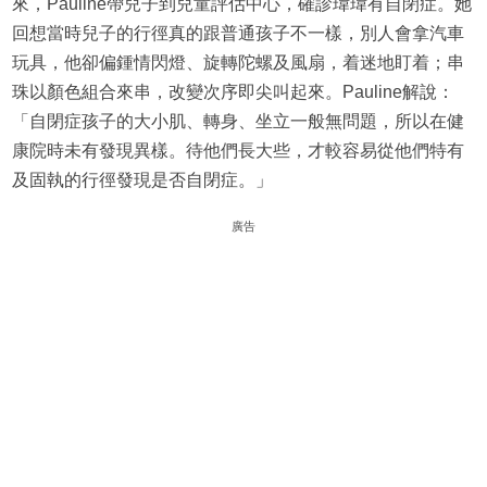
來，Pauline帶兒子到兒童評估中心，確診瑋瑋有自閉症。她
回想當時兒子的行徑真的跟普通孩子不一樣，別人會拿汽車
玩具，他卻偏鍾情閃燈、旋轉陀螺及風扇，着迷地盯着；串
珠以顏色組合來串，改變次序即尖叫起來。Pauline解說：
「自閉症孩子的大小肌、轉身、坐立一般無問題，所以在健
康院時未有發現異樣。待他們長大些，才較容易從他們特有
及固執的行徑發現是否自閉症。」
廣告