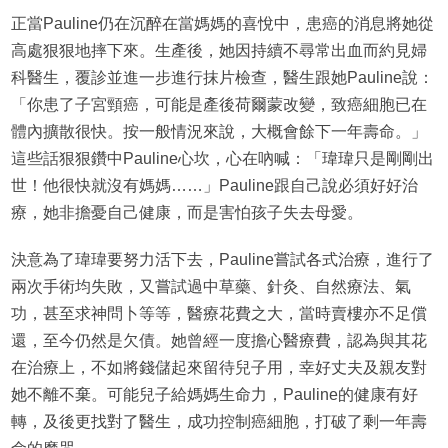
正當Pauline仍在沉醉在當媽媽的喜悅中，患癌的消息將她從
高處狠狠地摔下來。生產後，她因持續不尋常出血而約見婦
科醫生，覆診並進一步進行抹片檢查，醫生跟她Pauline說：
「你患了子宮頸癌，可能是產後荷爾蒙改變，致癌細胞已在
體內擴散很快。按一般情況來說，大概會餘下一年壽命。」
這些話狠狠鑽中Pauline心坎，心在吶喊：「瑋瑋只是剛剛出
世！他很快就沒有媽媽……」Pauline跟自己說必須好好治
療，她非擔憂自己健康，而是害怕孩子失去母愛。
決意為了瑋瑋要努力活下去，Pauline嘗試各式治療，進行了
兩次手術均失敗，又嘗試過中草藥、針灸、自然療法、氣
功，甚至求神問卜等等，醫療花費之大，當時賣樓亦不足償
還，至今仍然是欠債。她曾經一度擔心醫療費，認為與其花
在治療上，不如將錢儲起來留待兒子用，幸好丈夫及親友對
她不離不棄。可能兒子給媽媽生命力，Pauline的健康有好
轉，及後更找對了醫生，成功控制癌細胞，打破了剩一年壽