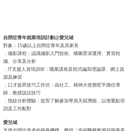
自閉症青年就業培訓計劃@愛兒城
對象：15歲以上自閉症青年及其家長
．攝影課程：認識攝影入門技術、構圖景深運用、實習拍
攝、分享及分析
．IT支援人員培訓班：職業講座及程式編寫理論課、網上資
源及練習
．口才提昇技巧工作坊：由社工、精神大使鄧哲平擔任導
師，教授說話技巧
．指紋分析體驗：從而了解參加學員天賦潛能，以便重點培
訓及工作配對
愛兒城
支援自閉症患者的慈善機構，獲得「幸福醫藥黎用冠慈善基