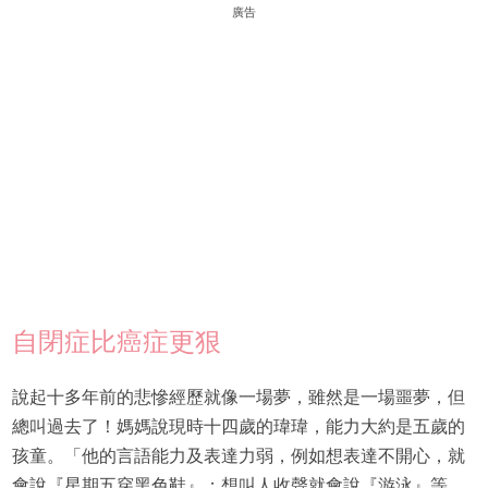
廣告
自閉症比癌症更狠
說起十多年前的悲慘經歷就像一場夢，雖然是一場噩夢，但
總叫過去了！媽媽說現時十四歲的瑋瑋，能力大約是五歲的
孩童。「他的言語能力及表達力弱，例如想表達不開心，就
會說『星期五穿黑色鞋』；想叫人收聲就會說『游泳』等