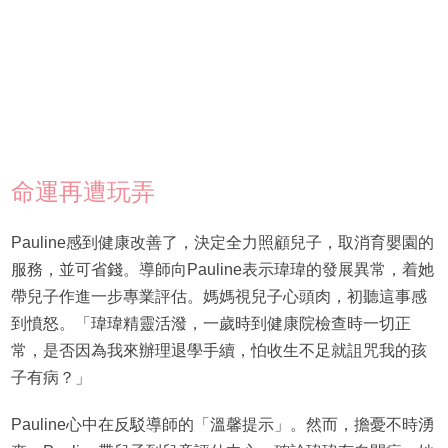
命運再遭玩弄
Pauline感到健康改善了，決定全力照顧兒子，取消育嬰園的
服務，並可省錢。導師向Pauline表示瑋瑋的發展異常，着她
帶兒子作進一步專業評估。媽媽視兒子心頭肉，初聽這事感
到憤怒。「瑋瑋精靈活潑，一歲時到健康院檢查時一切正
常，是否因為我來辦理退學手續，怕收生不足就詛咒我的孩
子有病？」
Pauline心中在反駁導師的「溫馨提示」。然而，擔憂不時湧