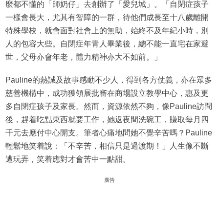
麼都不懂的「師奶仔」去創辦了「愛兒城」。「自閉症孩子
一樣會長大，尤其有智障的一群，待他們成長至十八歲離開
特殊學校，就會面對社會上的無助，始終不及年紀小時，別
人的包容大些。自閉症年青人畢業後，總不能一直宅在家避
世，父母亦會年老，體力精神亦大不如前。」
Pauline的熱誠及故事感動不少人，得到各方仗義，亦在眾多
慈善機構中，成功獲領展批審在商場設立教學中心，惠及更
多自閉症孩子及家長。然而，資源依然不夠，像Pauline訪問
後，趕着吃點東西就要工作，她返夜間洗碗工，賺取每月四
千元去應付中心開支。筆者心痛地問她不覺辛苦嗎？Pauline
輕鬆地笑着說：「不辛苦，相信只是過渡期！」人生像不斷
遭玩弄，笑着應對才會苦中一點甜。
廣告