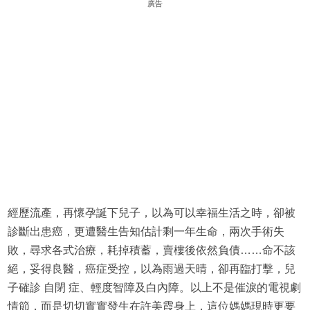
廣告
經歷流產，再懷孕誕下兒子，以為可以幸福生活之時，卻被
診斷出患癌，更遭醫生告知估計剩一年生命，兩次手術失
敗，尋求各式治療，耗掉積蓄，賣樓後依然負債……命不該
絕，妥得良醫，癌症受控，以為雨過天晴，卻再臨打擊，兒
子確診 自閉 症、輕度智障及白內障。以上不是催淚的電視劇
情節，而是切切實實發生在許美霞身上，這位媽媽現時更要