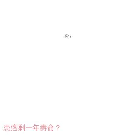
廣告
患癌剩一年壽命？