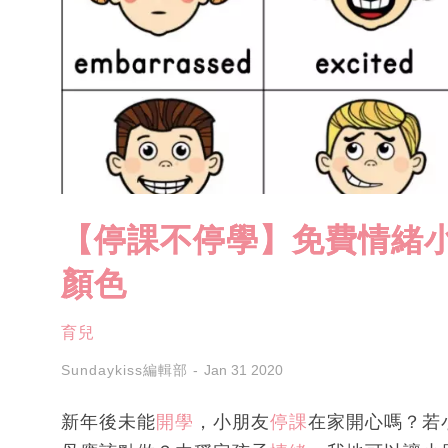
【停課不停學】免費情緒小
顏色
育兒
Sundaykiss編輯部
Jan 31 2020
新年後未能
開學
，小朋友
停課
在家開心嗎？若