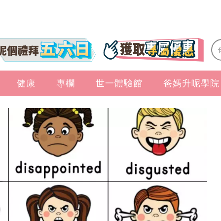
健康
專欄
世一體驗館
爸媽升呢學院