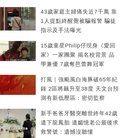
43歲家庭主婦痛失近7千萬 靠
1人提點終醒覺被騙報警 騙徒
指示及手法曝光
15歲童星Philip仔現身《愛回
家》一家團聚 揭名校背景 品
學兼優 7歲奪芭蕾舞冠軍
打風｜強颱風白海豚破65年紀
錄 2區將飆升至38度 天文台預
測有新低壓區：密切監察
新手爸爸牙醫突離世終年42歲
遺下龍鳳胎 遺孀憶老公最後求
救警號：遺憾沒聽懂