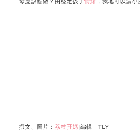
母應該點做？由穩定孩子
情緒
，我地可以讓小
撰文、圖片︰
荔枝孖媽
|編輯：TLY