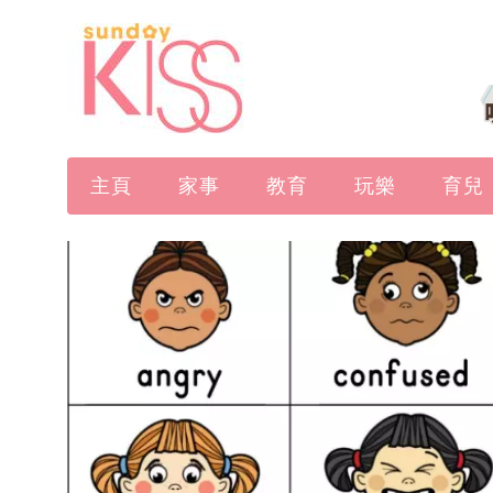
主頁
家事
教育
玩樂
育兒