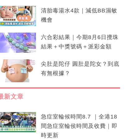
清胎毒湯水4款｜減低BB濕敏
機會
六合彩結果｜今期8月6日攪珠
結果＋中獎號碼＋派彩金額
尖肚是陀仔 圓肚是陀女？到底
有無根據？
最新文章
急症室輪候時間8.7 ｜全港18
間急症室輪侯時間及收費｜即
時更新