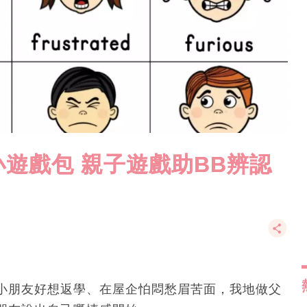
遊戲包 親子遊戲助BB辨認
小朋友好想返學、在屋企怕悶愁眉苦面，我地做父