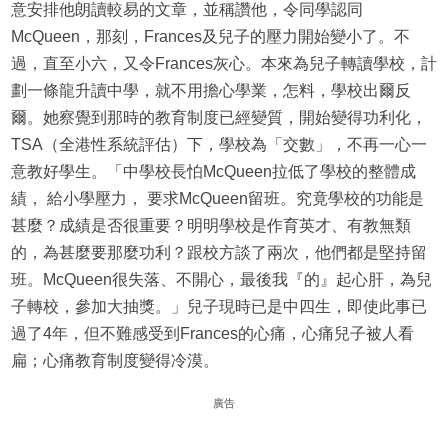
意安排他朗讀較易的文章，並稱讚他，令同學認同
McQueen，那刻，Frances及兒子的壓力開始變小了。不
過，直至小六，又令Frances灰心。本來為兒子轉讀學校，計
劃一條龍升讀中學，就不用擔心學業，怎料，學校出爾反
爾。她察覺到那時的教育制度已經變質，開始變得功利化，
TSA（全港性系統評估）下，學校為「交數」，不再一心一
意教好學生。「中學校長怕McQueen拉低了學校的整體成
績， 給小學壓力， 要求McQueen留班。究竟學校的功能是
甚麼？成績是否很重要？明明學校是作育英才、有教無類
的，為甚麼要那麼功利？跟校方談了兩次，他們都是堅持留
班。McQueen很失落、不開心，最後我『的』起心肝，為兒
子轉校，參加大抽獎。」兒子現時已是中四生，即使此事已
過了4年，但不難感受到Frances的心痛，心痛兒子被人看
扁；心痛教育制度變得冷漠。
廣告