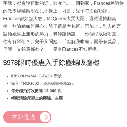
字醜，都會說難聽的話，欺凌他。」回到家，Frances將過往
的教學經驗應用在兒子身上，可是，兒子每次做功課，
Frances都如臨大敵，McQueen大哭大鬧，還試過推翻桌
椅，無論她如何用心，兒子還是考包尾。再加上，別人的言
語給她添上無形的壓力，老師跟她說：「你個仔成績咁差，
你有冇幫佢？」兒子又問她：「點解我咁差，同學有獎品，
但我一支鉛筆都冇？」一度令Frances不知所措。
$978限時優惠入手除塵蟎吸塵機
IRIS OHYAMA IC-FAC4 型號
輸入「NMG002」優惠碼額外減$25
每分鐘拍打次數達 14,000 次
輕鬆清除床褥上的塵蟎、灰塵
立即選購