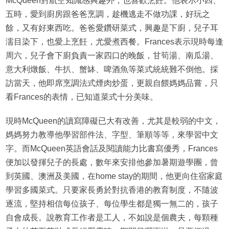
McQueen對航空知識感興趣外，也喜歡烹飪。他表示小四、
五時，愛到廚房跟爸爸烹調，趁機逃走不做功課，好玩之
餘，又有好東西吃。爸爸愛鑽研菜式，興趣是下廚，兒子耳
濡目染下，也愛上烹飪，尤愛煮西餐。Frances表示現時每逢
周六，兒子會下廚負責一家四口的晚飯，甘筍湯、南瓜湯、
意大利燉飯、牛扒、蟹缽、啤酒魚等菜式統統難不倒他。採
訪當天，他即席烹調法式煙肉炒蛋，更親自餵媽媽品嘗，只
看Frances的表情，已知道菜式十分美味。
現時McQueen的讀寫障礙已大有改善，尤其是較弱的中文，
媽媽努力教導他學習部件法、字型、筆順等等，來學習中文
字。而McQueen英語會話及閱讀能力比書寫優秀，Frances
便加以發揮兒子的長處，數年來安排他參加暑期遊學團，曾
到英國、澳洲及美國，在home stay的期間，他更向住宿家庭
學習多國菜式。只要家長勇於對抗香港的教育制度，不隨波
逐流，堅持相信每位孩子、每位學生都是獨一無二的，孩子
自會成長。說教育工作者是工人，不如說是個農夫，每顆種