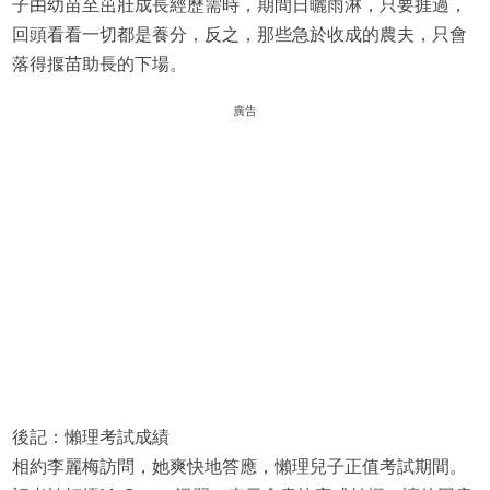
子由幼苗至茁壯成長經歷需時，期間日曬雨淋，只要捱過，
回頭看看一切都是養分，反之，那些急於收成的農夫，只會
落得揠苗助長的下場。
廣告
後記：懶理考試成績
相約李麗梅訪問，她爽快地答應，懶理兒子正值考試期間。