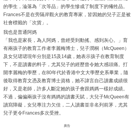
的學生，淪落為「次等品」的學生慘成了制度下的犧牲品。
Frances不是在旁隔岸觀火的教育專家，皆因她的兒子正是被
社會標籤的「次貨」。
我也是普通阿媽
「我也是家長，為人阿媽，曾經受到動搖、感到灰心。」育
有兩孩子的教育工作者李麗梅博士，兒子潤桐（McQueen）
及女兒珺珺現年分別是15及14歲，她表示孩子在教育制度
下，不是讀書的料子，尤其兒子的經歷曾令她大感頭痛。打
開李麗梅的學歷，在80年代於香港中文大學歷史系畢業，隨
後取得教育文憑及教育博士資格，她不諱言自己讀書成績很
好，又是老師，許多人斷定她的孩子會跟媽媽一樣好成績。
不過，偏偏兩孩子沒有媽媽的讀書天賦，大兒子McQueen有
讀寫障礙，女兒專注力欠佳，二人讀書並非名列前茅，尤其
兒子更令Frances多次受挫。
廣告