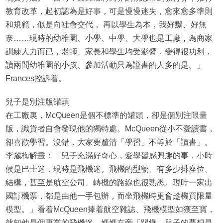
教育改革，起初認為是好事，可是慢慢迷失，愈來愈多準則
和規範，似是向社會交代， 再以學生為本，我好嬲、好無
奈……現時的幼稚園、小學、中學、大學也是工廠，為商家
訓練人力而已，老師、家長和學生均受影響，變得很功利，
讀兩間幼稚園的小孩、參加活動只為證書的人多的是。」
Frances控訴着。
兒子是別注版罐頭
在工廠裏，McQueen是個不標準的罐頭，卻是個別注限量
版，識貨者自會發現他的獨特處。McQueen從小不愛讀書，
卻喜歡學習。沒錯，大家要釐清「學習」不等於「讀書」。
李麗梅解畫：「兒子充滿好奇心，愛學習感興趣的事，小時
候是巴士迷，現時是飛機迷。飛機的型號、有多少排座位、
結構，甚至是航空公司、轉機的路線也很熟悉。現時一家出
國訂機票，都是由他一手包辦，而坐飛機時更會趁機買限量
模型。」看着McQueen捧着航空雜誌、飛機模型如獲至寶，
就知他是個專業的飛機迷，媽媽在旁「踢爆」兒子的夢想是