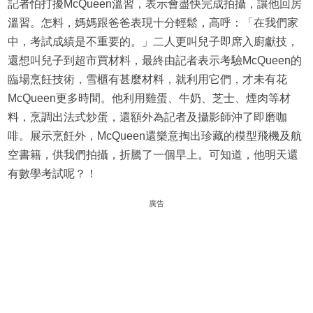
記者怕打擾McQueen溫習，表示會盡快完成拍攝，讓他回房
溫習。怎料，媽媽跟爸爸表現十分輕鬆，高呼：「在我們家
中，考試成績是不重要的。」二人更叫兒子即席入廚獻技，
還想叫兒子到超市買材料，最終由記者表示考驗McQueen的
臨場烹飪技術，雪櫃有甚麼材料，就利用它們，才未有花
McQueen更多時間。他利用雞蛋、牛奶、芝士、煙肉等材
料，烹調出法式炒蛋，還額外為記者及攝影師沖了即磨咖
啡。展示烹飪外，McQueen還樂意掏出珍藏的模型飛機及航
空書籍，供我們拍攝，折騰了一個早上。可知道，他明天還
有數學考試呢？！
廣告