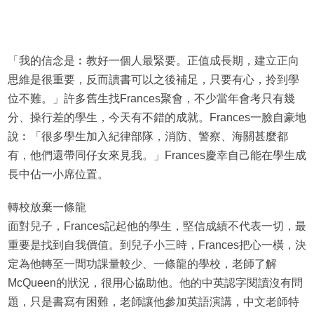
「我的信念是︰教好一個人最緊要。正值成長期，建立正向
思維是很重要，反而讀書可以之後補足，只要有心，拎到學
位不難。」許多舊生找Frances聚會，不少當年會考只有幾
分、操行差的學生，今天有不錯的成就。Frances一臉自豪地
說︰「很多學生加入紀律部隊，消防、警察、海關甚麼都
有，他們還帶同仔女來見我。」Frances慶幸自己能在學生成
長中佔一小席位置。
轉校放棄一條龍
面對兒子，Frances記起他的學生，堅信成績不代表一切，最
重要是找到自我價值。到兒子小三時，Frances把心一橫，決
定為他轉至一間功課量較少、一條龍的學校，老師了解
McQueen的狀況，很用心協助他。他的中英認字閱讀沒有問
題，只是書寫有困難，老師讓他參加英語演講，中文老師特