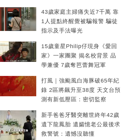
43歲家庭主婦痛失近7千萬 靠
1人提點終醒覺被騙報警 騙徒
指示及手法曝光
15歲童星Philip仔現身《愛回
家》一家團聚 揭名校背景 品
學兼優 7歲奪芭蕾舞冠軍
打風｜強颱風白海豚破65年紀
錄 2區將飆升至38度 天文台預
測有新低壓區：密切監察
新手爸爸牙醫突離世終年42歲
遺下龍鳳胎 遺孀憶老公最後求
救警號：遺憾沒聽懂