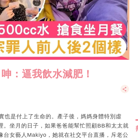
 呻：逼我飲水減肥！
其實也是付上了生命的。產子後，媽媽身體特別虛
理。坐月的日子，如果爸爸能幫忙照顧BB和太太就
台女藝人Makiyo，她就在社交平台直播，斥老公