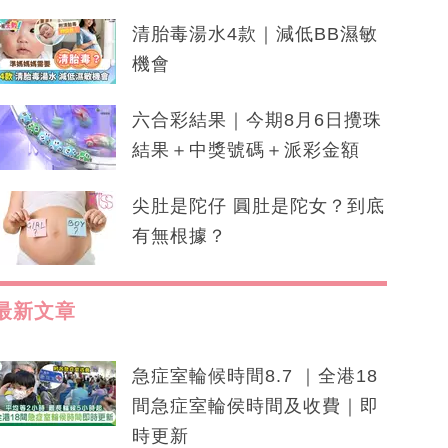
清胎毒湯水4款｜減低BB濕敏
機會
六合彩結果｜今期8月6日攪珠
結果＋中獎號碼＋派彩金額
尖肚是陀仔 圓肚是陀女？到底
有無根據？
最新文章
急症室輪候時間8.7 ｜全港18
間急症室輪侯時間及收費｜即
時更新