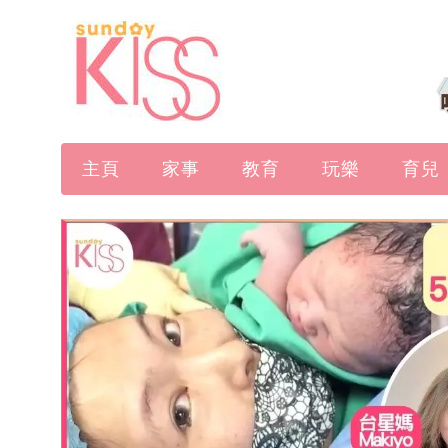
主頁
家事
教育
玩樂
育兒