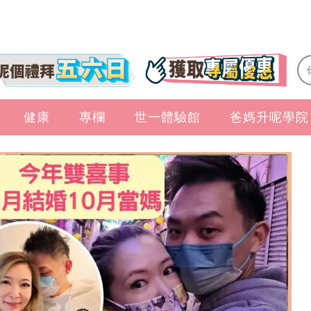
健康
專欄
世一體驗館
爸媽升呢學院