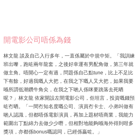
開電影公司唔係為錢
林文龍 談及自己入行多年，一直係屬於中規中矩。「我訓練
班出嚟，跑咗兩年龍套，之後好幸運有男配角做，第三年就
做主角。唔開心一定有過，問題係自己點tune，比上不足比
下有餘，好過我嘅人大把，在我之下嘅人又大把，如果我要
喺所謂低潮鑽牛角尖，在我之下啲人係咪要跳落去死晒
呢？」林文龍 依家開設左間電影公司，佢坦言，投資嘅錢預
咗冇晒。「一間冇知名度嘅公司、演員冇卡士、小弟叫做有
啲人認識，但都唔係電影演員，再加上題材唔商業，我能力
範圍出丁點綿力去做少少嘢，但相對地能夠喺海外得到咁多
獎項，亦都係bonus嘅認同，已經係贏咗。」