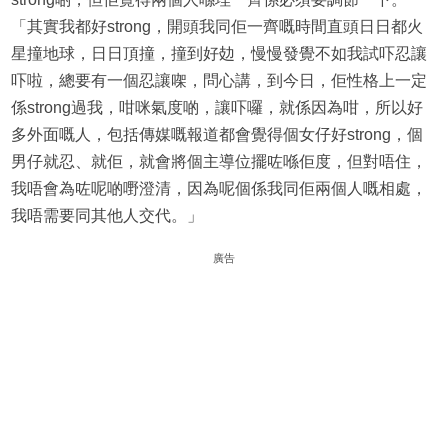
「其實我都好strong，開頭我同佢一齊嘅時間直頭日日都火
星撞地球，日日頂撞，撞到好攰，慢慢發覺不如我試吓忍讓
吓啦，總要有一個忍讓㗎，問心講，到今日，佢性格上一定
係strong過我，咁咪氣度啲，讓吓囉，就係因為咁，所以好
多外面嘅人，包括傳媒嘅報道都會覺得個女仔好strong，個
男仔就忍、就佢，就會將個主導位擺咗喺佢度，但對唔住，
我唔會為咗呢啲嘢澄清，因為呢個係我同佢兩個人嘅相處，
我唔需要同其他人交代。」
廣告