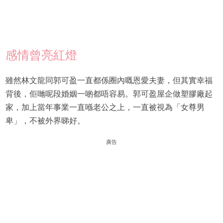
感情曾亮紅燈
雖然林文龍同郭可盈一直都係圈內嘅恩愛夫妻，但其實幸福
背後，佢哋呢段婚姻一啲都唔容易。郭可盈屋企做塑膠廠起
家，加上當年事業一直喺老公之上，一直被視為「女尊男
卑」，不被外界睇好。
廣告