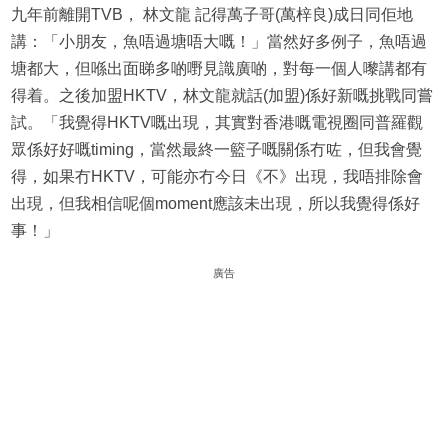
九年前離開TVB， 林文龍 記得萬子哥(萬梓良)成日同佢地
講：「小朋友，魚唔過塘唔大嘅！」當然好多例子，魚唔過
塘都大，但喺出面睇多啲嘢見識廣啲，對每一個人嚟講都有
得着。之後加盟HKTV，林文龍就話(加盟)係好新嘅挑戰同嘗
試。「我覺得HKTV嘅出現，其實對香港嘅電視圈同普羅觀
眾係好好嘅timing，當然最終一籃子嘅關係冇咗，但我會覺
得，如果冇HKTV，可能亦冇今日《不》出現，我唔排除會
出現，但我相信呢個moment應該未出現，所以我覺得係好
事！」
廣告