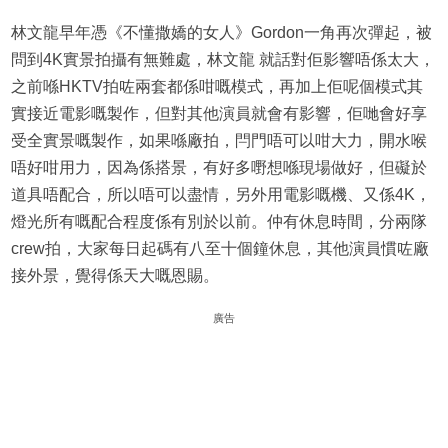
林文龍早年憑《不懂撒嬌的女人》Gordon一角再次彈起，被
問到4K實景拍攝有無難處，林文龍 就話對佢影響唔係太大，
之前喺HKTV拍咗兩套都係咁嘅模式，再加上佢呢個模式其
實接近電影嘅製作，但對其他演員就會有影響，佢哋會好享
受全實景嘅製作，如果喺廠拍，閂門唔可以咁大力，開水喉
唔好咁用力，因為係搭景，有好多嘢想喺現場做好，但礙於
道具唔配合，所以唔可以盡情，另外用電影嘅機、又係4K，
燈光所有嘅配合程度係有別於以前。仲有休息時間，分兩隊
crew拍，大家每日起碼有八至十個鐘休息，其他演員慣咗廠
接外景，覺得係天大嘅恩賜。
廣告