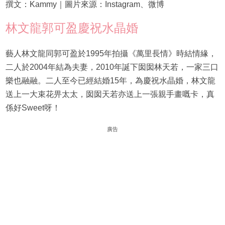
撰文：Kammy｜圖片來源：Instagram、微博
林文龍郭可盈慶祝水晶婚
藝人林文龍同郭可盈於1995年拍攝《萬里長情》時結情緣，
二人於2004年結為夫妻，2010年誕下囡囡林天若，一家三口
樂也融融。二人至今已經結婚15年，為慶祝水晶婚，林文龍
送上一大束花畀太太，囡囡天若亦送上一張親手畫嘅卡，真
係好Sweet呀！
廣告