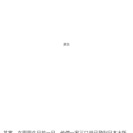
廣告
其實，在囡囡生日前一日，他們一家三口就已飛到日本大阪