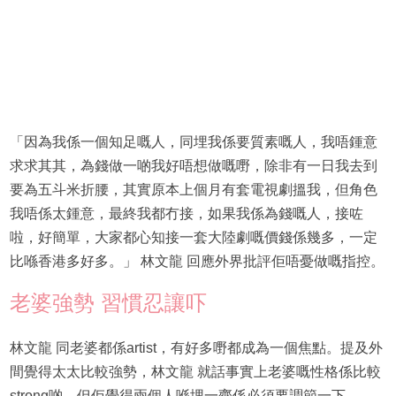
「因為我係一個知足嘅人，同埋我係要質素嘅人，我唔鍾意
求求其其，為錢做一啲我好唔想做嘅嘢，除非有一日我去到
要為五斗米折腰，其實原本上個月有套電視劇搵我，但角色
我唔係太鍾意，最終我都冇接，如果我係為錢嘅人，接咗
啦，好簡單，大家都心知接一套大陸劇嘅價錢係幾多，一定
比喺香港多好多。」 林文龍 回應外界批評佢唔憂做嘅指控。
老婆強勢 習慣忍讓吓
林文龍 同老婆都係artist，有好多嘢都成為一個焦點。提及外
間覺得太太比較強勢，林文龍 就話事實上老婆嘅性格係比較
strong啲，但佢覺得兩個人喺埋一齊係必須要調節一下。