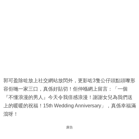
郭可盈除咗放上社交網站放閃外，更影咗3隻公仔頭點頭嚟形
容佢哋一家三口，真係好貼切！佢仲喺網上留言：「一個
『不懂浪漫的男人』今天令我倍感浪漫！謝謝女兒為我們送
上的暖暖的祝福！15th Wedding Anniversary」，真係幸福滿
瀉呀！
廣告