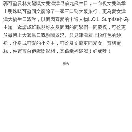
郭可盈及林文龍嘅女兒津津早前九歲生日，一向視女兒為掌
上明珠嘅可盈同文龍除了一家三口到大阪旅行，更為愛女津
津大搞生日派對，以囡囡喜愛的卡通人物L.O.L. Surprise作為
主題，邀請成班親朋好友及囡囡的同學們一同慶祝，可盈更
於微博上大曬當日嘅熱鬧景況。只見津津着上粉紅色的紗
裙，化身成可愛的小公主，可盈及文龍更同愛女一齊切蛋
糕，仲齊齊向佢獻吻影相，真係幸福滿瀉！好冧呀！
廣告