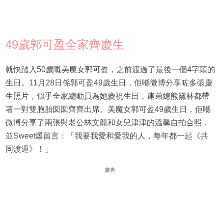
49歲郭可盈全家齊慶生
就快踏入50歲嘅美魔女郭可盈，之前渡過了最後一個4字頭的
生日。11月28日係郭可盈49歲生日，佢喺微博分享咗多張慶
生照片，似乎全家總動員為她慶祝生日，連弟媳熊黛林都帶
著一對雙胞胎囡囡齊齊出席。美魔女郭可盈49歲生日，佢喺
微博分享了兩張與老公林文龍和女兒津津的溫馨自拍合照，
並Sweet爆留言：「我要我愛和愛我的人，每年都一起《共
同渡過》！」
廣告