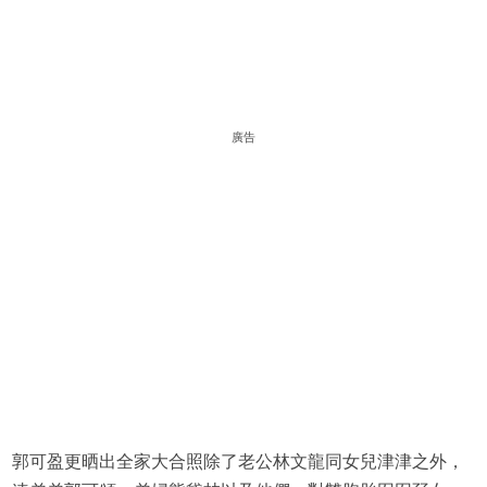
廣告
郭可盈更晒出全家大合照除了老公林文龍同女兒津津之外，