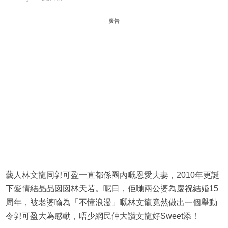
廣告
藝人林文龍同郭可盈一直都係圈內嘅恩愛夫妻，2010年更誕
下愛情結晶品囡囡林天若。呢日，佢哋兩公婆為慶祝結婚15
周年，被老婆喻為「不懂浪漫」嘅林文龍竟然做出一個舉動
令郭可盈大為感動，唔少網民仲大讚文龍好Sweet添！