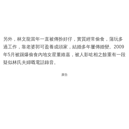
另外，林文龍當年一直被傳扮好仔，實質經常偷食，蒲玩多
過工作，靠老婆郭可盈養成頭家，結婚多年屢傳婚變。2009
年5月被踢爆偷食內地女星董維嘉，被人影咗相之餘重有一段
疑似林氏夫婦嘅電話錄音。
廣告