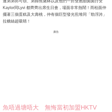
連弟弟郭可頌、弟婦熊黛林以及他們一對雙胞胎囡囡孖女
Kaylor同Lyvi 都齊齊出席生日會，場面非常熱鬧！而枱面仲
擺著三個蛋糕及大壽桃，仲有個巨型發光煎堆同「勁浮誇」
拉糖絲超吸睛！
廣告
魚唔過塘唔大 無悔當初加盟HKTV