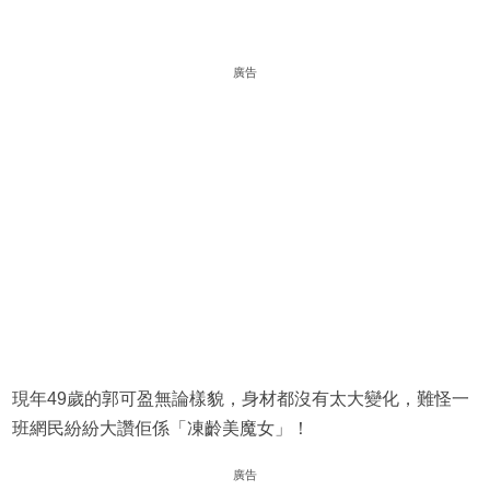
廣告
現年49歲的郭可盈無論樣貌，身材都沒有太大變化，難怪一
班網民紛紛大讚佢係「凍齡美魔女」！
廣告