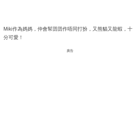
Miki作為媽媽，仲會幫囝囝作唔同打扮，又熊貓又龍蝦，十
分可愛！
廣告