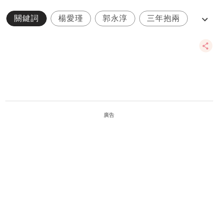
關鍵詞
楊愛瑾
郭永淳
三年抱兩
Luken
廣告