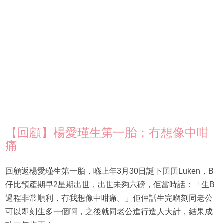
【回顧】楊愛瑾生第一胎：冇想像中咁
痛
回顧返楊愛瑾生第一胎，喺上年3月30日誕下囝囝Luken，B
仔比預產期早2星期出世，出世未夠六磅，佢當時話：「生B
過程非常順利，冇我想像中咁痛。」佢仲話生完嗰刻同老公
可以即刻生多一個啊，之後就同老公進行造人大計，結果成