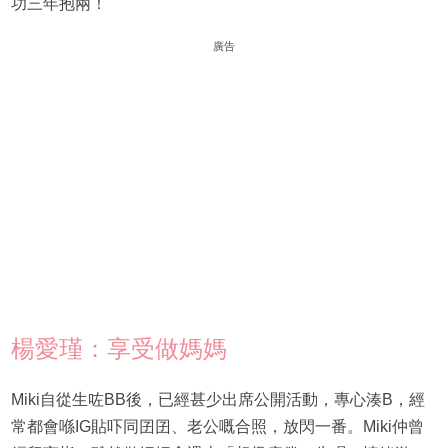
功三年抱兩！
廣告
楊愛瑾：享受做媽媽
Miki自從生咗BB後，已經甚少出席公開活動，專心湊B，經
常都會喺IG貼吓同囝囝、老公嘅合照，放閃一番。Miki仲曾