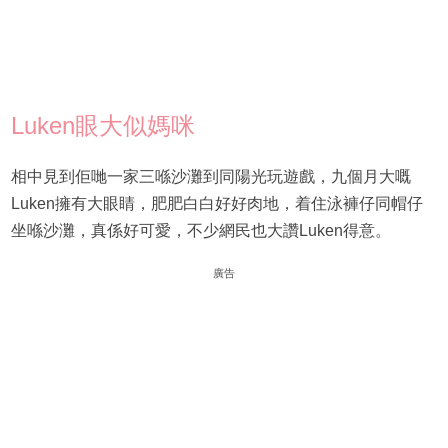
Luken眼大似媽咪
相中見到佢哋一家三喺沙灘到同陽光玩遊戲，九個月大嘅
Luken擁有大眼睛，肥肥白白好好肉地，着住泳褲仔同帽仔
坐喺沙灘，真係好可愛，不少網民也大讚Luken得意。
廣告