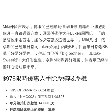
Miki仲留言表示，轉眼間已經嚟到懷孕嘅最後階段，但呢幾
個月一直都過得充實，原因係帶住大仔Luken周圍玩，「總
是陪他東走西走，讓他探索更多這個世界！」Miki又指，懷
孕期間已經每日都同Luken介紹肚內嘅BB，仲會每日都錫BB
講「好愛好愛你」，仲話自已係「big brother」，真係好
Sweet呀！大仔咁生性，令到Miki覺得好溫暖，仲表示已經準
備好心情迎接未來。
$978限時優惠入手除塵蟎吸塵機
IRIS OHYAMA IC-FAC4 型號
輸入「NMG002」優惠碼額外減$25
每分鐘拍打次數達 14,000 次
輕鬆清除床褥上的塵蟎、灰塵