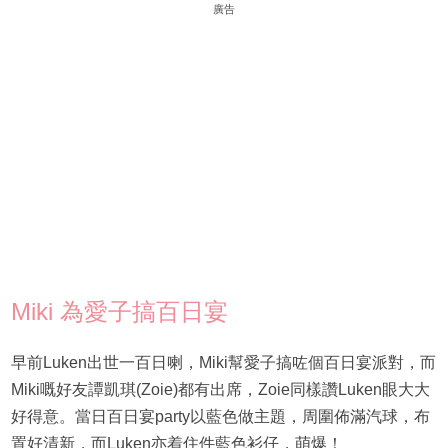
廣告
Miki 為愛子搞百日宴
早前Luken出世一百日喇，Miki幫愛子搞咗個百日宴派對，而
Miki嘅好友譚凱琪(Zoie)都有出席，Zoie同樣讚Luken眼大大
好得意。當日百日宴party以藍色做主題，周圍佈滿汽球，布
置好清新，而Luken亦着住件藍色衫仔，萌爆！