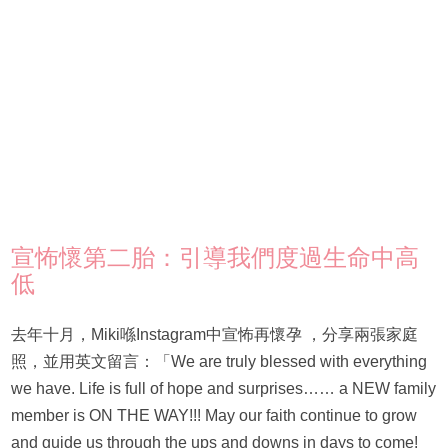
宣怖懷第二胎：引導我們度過生命中高
低
去年十月，Miki喺Instagram中宣怖再懷孕 ，分享兩張家庭
照，並用英文留言：「We are truly blessed with everything
we have. Life is full of hope and surprises…… a NEW family
member is ON THE WAY!!! May our faith continue to grow
and guide us through the ups and downs in days to come!