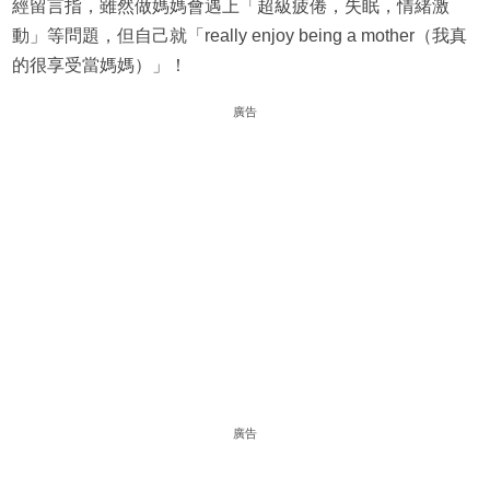
經留言指，雖然做媽媽會遇上「超級疲倦，失眠，情緒激
動」等問題，但自己就「really enjoy being a mother（我真
的很享受當媽媽）」！
廣告
廣告