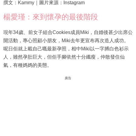
撰文：Kammy｜圖片來源：Instagram
楊愛瑾：來到懷孕的最後階段
現年34歲、前女子組合Cookies成員Miki，自婚後甚少出席公
開活動，專心照顧小朋友，Miki去年更宣布再次造人成功。
呢日佢就上載自己嘅最新孕照，相中Miki以一字膊白色衫示
人，雖然孕肚巨大，但佢手腳依然十分纖瘦，仲散發住仙
氣，有種媽媽的美態。
廣告