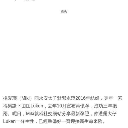
廣告
楊愛瑾（Miki）同永安太子爺郭永淳2016年結婚，翌年一索
得男誕下囝囝Luken，去年10月宣布再懷孕，成功三年抱
兩。呢日，Miki就喺社交網站分享最新孕照，仲透露大仔
Luken十分生性，已經準備好一齊迎接新生命來臨。