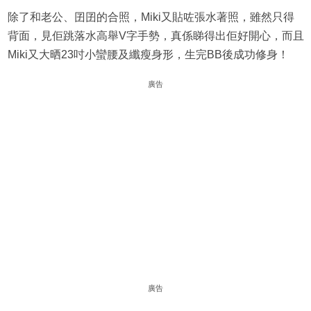
除了和老公、囝囝的合照，Miki又貼咗張水著照，雖然只得
背面，見佢跳落水高舉V字手勢，真係睇得出佢好開心，而且
Miki又大晒23吋小蠻腰及纖瘦身形，生完BB後成功修身！
廣告
廣告