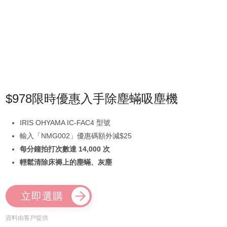
$978限時優惠入手除塵蟎吸塵機
IRIS OHYAMA IC-FAC4 型號
輸入「NMG002」優惠碼額外減$25
每分鐘拍打次數達 14,000 次
輕鬆清除床褥上的塵蟎、灰塵
立即選購
資料由客戶提供