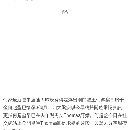
廣告
何家最近喜事連連！昨晚有傳媒爆出澳門賭王何鴻燊四房千
金何超盈已懷孕3個月，四太梁安琪今早終於開腔承認喜訊，
更指何超盈早已在去年與男友Thomas訂婚。何超盈今日在社
交網站上公開當時Thomas跟她求婚的片段，與眾人分享甜蜜