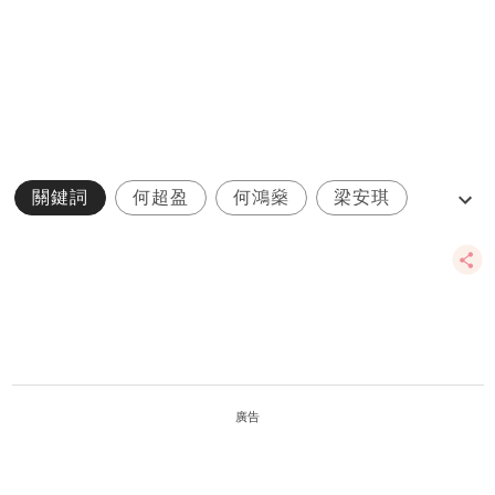
關鍵詞
何超盈
何鴻燊
梁安琪
豬BB
廣告