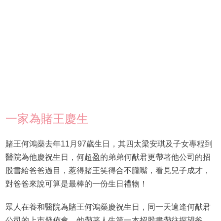
一家為賭王慶生
賭王何鴻燊去年11月97歲生日，其四太梁安琪及子女專程到
醫院為他慶祝生日，何超盈的弟弟何猷君更帶著他公司的招
股書給爸爸過目，惹得賭王笑得合不朧嘴，看見兒子成才，
對爸爸來說可算是最棒的一份生日禮物！
眾人在養和醫院為賭王何鴻燊慶祝生日，同一天適逢何猷君
公司的上市發佈會，他帶著人生第一本招股書帶往探望爸