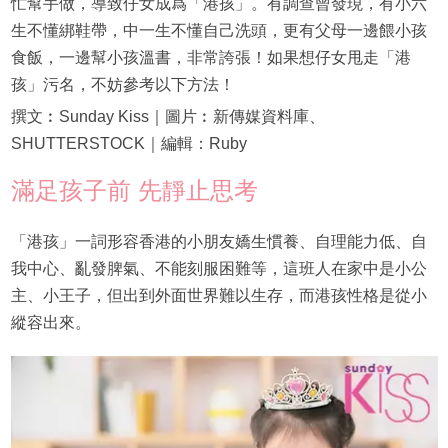
忙幫手做，導致仔女成爲「港孩」。有調查曾發現，有小六
生不懂綁鞋帶，中一生不懂自己洗頭，更有父母一邊餵小孩
食飯，一邊幫小孩溫書，非常誇張！如果想仔女甩走「港
孩」污名，不妨參考以下方法！
撰文︰Sunday Kiss｜圖片︰新傳媒資料庫、
SHUTTERSTOCK｜編輯：Ruby
滿足孩子前 先靜止思考
「港孩」一詞形容香港的小朋友嬌生慣養、自理能力低、自
我中心、亂發脾氣、不能刻服困難等，這班人在家中是小公
主、小王子，但出到外面世界難以生存，而港孩性格是從小
縱容出來。