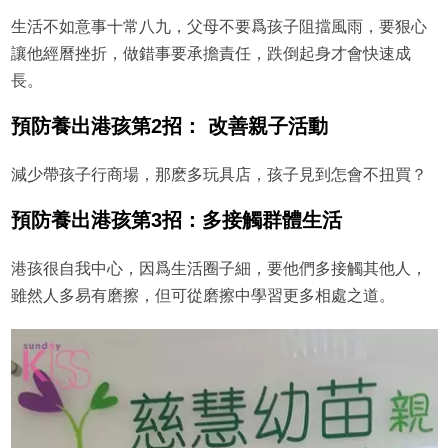
生活不如意事十常八九，父母不要爲孩子阻擋風雨，要狠心
讓他經曆挫折，做錯事要承擔責任，跌倒起身才會快速成
長。
預防養出港孩第2招： 改善親子活動
減少帶孩子行商場，那麽多玩具店，孩子見到怎會不扭買？
預防養出港孩第3招：多接觸群體生活
港孩很自我中心，因爲生活圈子細，要他們多接觸其他人，
雖然人多易有磨擦，但可從磨擦中學習更多相處之道。