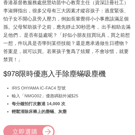
香港基督教服務處慈慧幼苗中心教育主任（資深註冊社工）
李淑輝指出，很多父母有三大因素才縱容孩子：過度緊張、
怕子女不開心及旁人壓力，例如長輩覺得小小事應該滿足個
孫。父母幫助孩子之前，應先靜止30秒思考， 出手相助去滿
足他們， 是否有益處呢？「好似小朋友扭買玩具，買之前想
一想，件玩具是否學到某些技能？還是應承過做生日禮物？
答案是，就可以買。若果孩子隻爲了炫耀，不會珍惜，就要
禁買！」
$978限時優惠入手除塵蟎吸塵機
IRIS OHYAMA IC-FAC4 型號
輸入「NMG002」優惠碼額外減$25
每分鐘拍打次數達 14,000 次
輕鬆清除床褥上的塵蟎、灰塵
立即選購