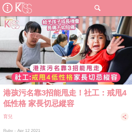
港孩污名靠3招能甩走！社工：戒甩4
低性格 家長切忌縱容
育兒
Ruby
Apr 12 2021