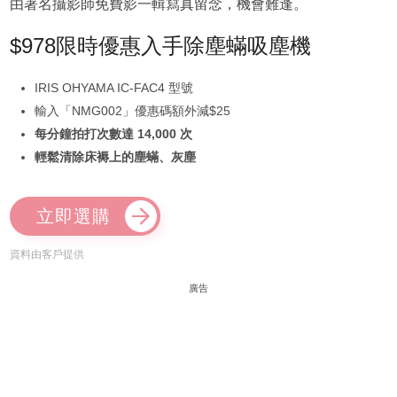
由著名攝影師免費影一輯寫真留念，機會難逢。
$978限時優惠入手除塵蟎吸塵機
IRIS OHYAMA IC-FAC4 型號
輸入「NMG002」優惠碼額外減$25
每分鐘拍打次數達 14,000 次
輕鬆清除床褥上的塵蟎、灰塵
立即選購
資料由客戶提供
廣告