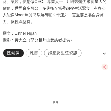
商、讀醫，夢想做CEO、專業人士，用賺錢能力來衡量人的
價值，世界會多可悲、多失衡？當夢想被生活蠶食，有多少
人能像Moon魚與熊掌兼得呢？幸運外，更重要是靠自身努
力、犧牲與堅持。
撰文：Esther Ngan
攝影：黃大立（部分相片由受訪者提供）
關鍵詞
乳癌
婦產及生殖資訊
放射治療
管弦樂
廣告