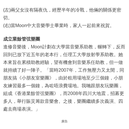
(左)兩父女沒有隔夜仇，經歷半年的冷戰，他倆的關係更密
切。
(右)當Moon中大音樂學士畢業時，家人一起前來祝賀。
成立業餘管弦樂團
進修音樂後，Moon計劃在大學當音樂系助教，輾轉下，反而
回到已放下近五年的老本行，任理工大學放射學系助教。她
本來旨在累積助教經驗，望有機會到音樂系任助教，但一做
就持續了好一陣子。「當時2007年，工作無壓力又太閒，同
朋友搞《小朋友室樂團》，由於租用場地至少三個鐘，小朋
友練習最多一個鐘，為咗唔浪費場地。我哋跟朋友玩樂團，
組成《香港業餘管弦樂團》，而2008年四川大地震，招募更
多人，舉行賑災籌款音樂會。之後，樂團繼續多次義演、四
處去商場表演。」
廣告