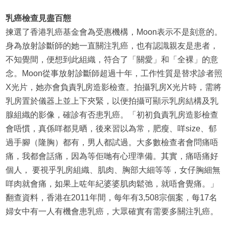
乳癌檢查見盡百態
揀選了香港乳癌基金會為受惠機構，Moon表示不是刻意的。
身為放射診斷師的她一直關注乳癌，也有認識親友是患者，
不知覺間，便想到此組織，符合了「關愛」和「全裸」的意
念。Moon從事放射診斷師超過十年，工作性質是替求診者照
X光片，她亦會負責乳房造影檢查。拍攝乳房X光片時，需將
乳房置於儀器上並上下夾緊，以便拍攝可顯示乳房結構及乳
腺組織的影像，確診有否患乳癌。「初初負責乳房造影檢查
會唔慣，真係咩都見晒，後來習以為常，肥瘦、咩size、郁
過手腳（隆胸）都有，男人都試過。大多數檢查者會問痛唔
痛，我都會話痛，因為等佢哋有心理準備。其實，痛唔痛好
個人， 要視乎乳房組織、肌肉、胸部大細等等，女仔胸細無
咩肉就會痛，如果上咗年紀婆婆肌肉鬆弛，就唔會覺痛。」
翻查資料，香港在2011年間，每年有3,508宗個案，每17名
婦女中有一人有機會患乳癌，大眾確實有需要多關注乳癌。