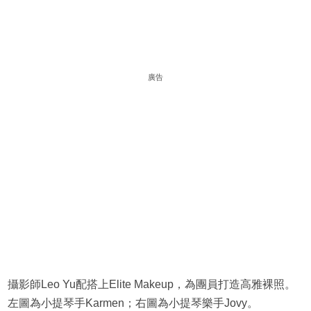
廣告
攝影師Leo Yu配搭上Elite Makeup，為團員打造高雅裸照。
左圖為小提琴手Karmen；右圖為小提琴樂手Jovy。