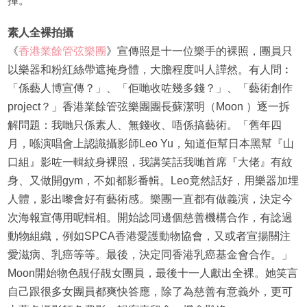
揮。
素人全裸拍攝
《
香港業餘管弦樂團
》宣傳照是十一位樂手的裸照，團員只
以樂器和粉紅絲帶遮掩身體，大膽程度叫人譁然。有人問︰
「係藝人博宣傳？」、「佢哋收咗幾多錢？」、「藝術創作
project？」香港業餘管弦樂團團長蘇潔明（Moon ）逐一拆
解問題：我哋只係素人、無錢收、唔係搞藝術。「舊年四
月，喺演唱會上認識攝影師Leo Yu，知道佢幫日本黑幫『山
口組』影咗一輯紋身裸照，我講笑話我哋首席『大佬』有紋
身、又做開gym，不如都影番輯。Leo竟然話好，用樂器加埋
人體，影出嚟會好有藝術感。樂團一直都有做義演，決定今
次海報宣傳用呢輯相。開始諗同邊個慈善機構合作，有諗過
動物組織，例如SPCA香港愛護動物協會，又或者宣揚關注
愛滋病、乳癌等等。最後，決定同香港乳癌基金會合作。」
Moon開始物色靚仔靚女團員，最後十一人獻出全裸。她笑言
自己跟很多女團員都爽快答應，除了為慈善有意義外，更可