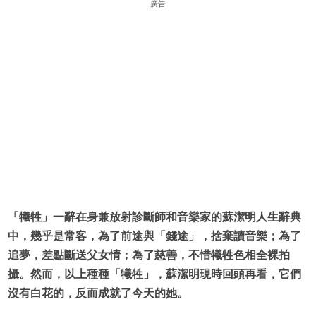
廣告
「犧牲」一辭在身兼放射診斷師和音樂家的蘇潔明人生辭典
中，幾乎是常客，為了前途與「錢途」，捨棄讀音樂；為了
追夢，差點斷送父女情；為了慈善，不惜犧牲色相全裸拍
攝。然而，以上種種「犧牲」，蘇潔明現時回頭再看，它們
沒有白花的，反而成就了今天的她。