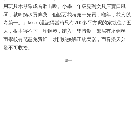
用玩具木琴敲成首歌出嚟。小學一年級見到文具店賣口風
琴，就叫媽咪買俾我，佢話要我考第一先買，嗰年，我真係
考第一。」Moon還記得當時只有200多平方呎的家就住了五
人，根本容不下一座鋼琴，踏入中學時期，鄰居有座鋼琴，
而學校有琵琶免費班，才開始接觸正統樂器，而音樂天分一
發不可收拾。
廣告