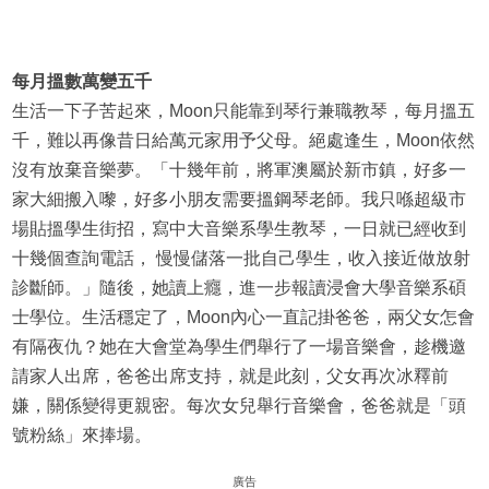
每月搵數萬變五千
生活一下子苦起來，Moon只能靠到琴行兼職教琴，每月搵五
千，難以再像昔日給萬元家用予父母。絕處逢生，Moon依然
沒有放棄音樂夢。「十幾年前，將軍澳屬於新市鎮，好多一
家大細搬入嚟，好多小朋友需要搵鋼琴老師。我只喺超級市
場貼搵學生街招，寫中大音樂系學生教琴，一日就已經收到
十幾個查詢電話， 慢慢儲落一批自己學生，收入接近做放射
診斷師。」隨後，她讀上癮，進一步報讀浸會大學音樂系碩
士學位。生活穩定了，Moon內心一直記掛爸爸，兩父女怎會
有隔夜仇？她在大會堂為學生們舉行了一場音樂會，趁機邀
請家人出席，爸爸出席支持，就是此刻，父女再次冰釋前
嫌，關係變得更親密。每次女兒舉行音樂會，爸爸就是「頭
號粉絲」來捧場。
廣告