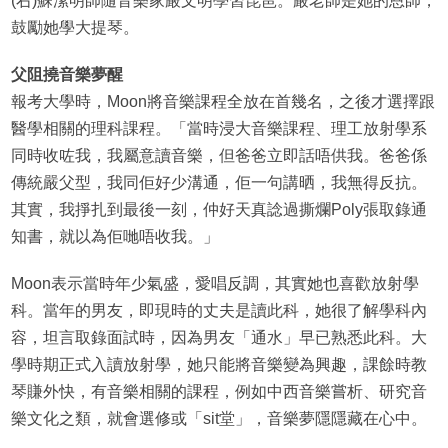
(右)蘇潔明師隨音樂家嚴文明學習琵琶。嚴老師是她的恩師，
鼓勵她學大提琴。
父阻撓音樂夢醒
報考大學時，Moon將音樂課程全放在首幾名，之後才選擇跟
醫學相關的理科課程。「當時浸大音樂課程、理工放射學系
同時收咗我，我屬意讀音樂，但爸爸立即話唔供我。爸爸係
傳統嚴父型，我同佢好少溝通，佢一句講晒，我無得反抗。
其實，我掙扎到最後一刻，仲好天真諗過撕爛Poly張取錄通
知書，就以為佢哋唔收我。」
Moon表示當時年少氣盛，愛唱反調，其實她也喜歡放射學
科。當年的男友，即現時的丈夫是讀此科，她很了解學科內
容，坦言取錄面試時，因為男友「通水」早已熟悉此科。大
學時期正式入讀放射學，她只能將音樂變為興趣，課餘時教
琴賺外快，有音樂相關的課程，例如中西音樂嘗析、研究音
樂文化之類，就會選修或「sit堂」，音樂夢隱隱藏在心中。