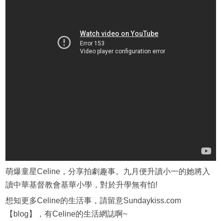
萌爆童星Celine，分享拍劇趣事。九月便升讀小一的她將入
讀中華基督教會基華小學，對於升學無有怕!
想知更多Celine的生活事，請留意Sundaykiss.com
【blog】，有Celine的生活網誌啊~