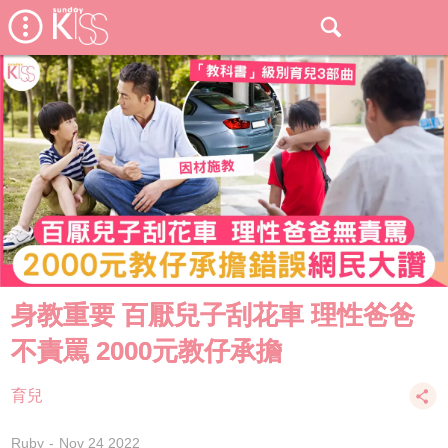
身教重要 百厭兒子刮花車 理性爸爸
不責罵 2000元教仔承擔
育兒
Ruby
Nov 24 2022