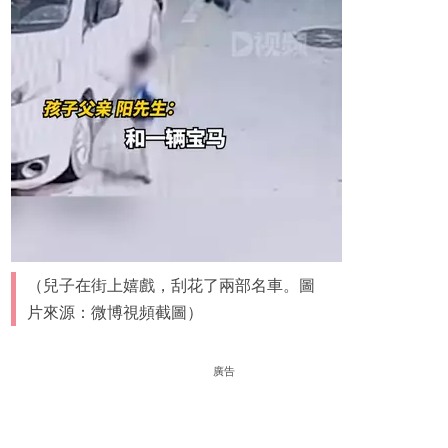
（兒子在街上嬉戲，刮花了兩部名車。圖
片來源：微博視頻截圖）
廣告