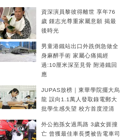
資深演員黎彼得離世 享年76
歲 鍾志光尊重家屬意願 揭最
後時光
男童港鐵站出口外跣倒急做全
身麻醉手術 家屬心痛揭經
過:10厘米深至見骨 附港鐵回
應
JUPAS放榜｜東華學院擺大烏
龍 誤向1.1萬人發取錄電郵大
批學生感失望 校方首度澄清
外公抱孫女過馬路 3歲女捱撞
亡 曾獲最佳車長獎被告電車司