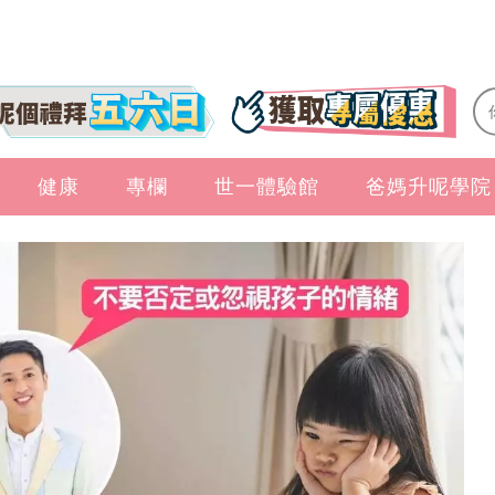
健康
專欄
世一體驗館
爸媽升呢學院