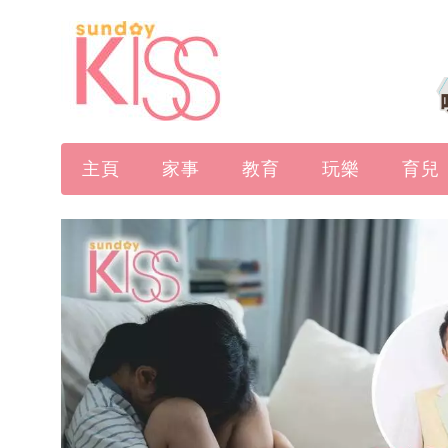
主頁
家事
教育
玩樂
育兒