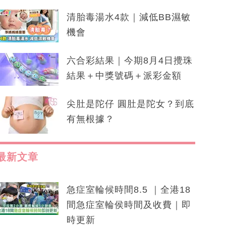
清胎毒湯水4款｜減低BB濕敏
機會
六合彩結果｜今期8月4日攪珠
結果＋中獎號碼＋派彩金額
尖肚是陀仔 圓肚是陀女？到底
有無根據？
最新文章
急症室輪候時間8.5 ｜全港18
間急症室輪侯時間及收費｜即
時更新