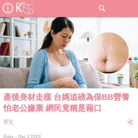
產後身材走樣 台媽追磅為保BB營養
怕老公嫌棄 網民竟稱是藉口
育兒
Ruby
Dec 2 2020