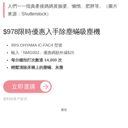
人們一一指責產後媽媽黃臉婆、懶惰、肥胖等。（圖片
來源：Shutterstock）
$978限時優惠入手除塵蟎吸塵機
IRIS OHYAMA IC-FAC4 型號
輸入「NMG002」優惠碼額外減$25
每分鐘拍打次數達 14,000 次
輕鬆清除床褥上的塵蟎、灰塵
立即選購
資料由客戶提供
廣告