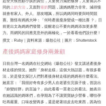
起全天候照顧小孩的責任，又要努力減肥修身，又要嘗試不
同的
上奶方法
，又面對
塞奶
問題，讓媽媽壓力非常。減得慢
就會有家人、外人、朋友嘲諷，所以媽媽同時要與時間競
賽。難怪有媽媽大呻：「何時產後瘦身變成一種比賽 ？」日
前更出文為媽媽們發聲，提醒老公不要向媽媽添加更多壓
力。而網民的回應竟意外的兩極化，一於看看他們說什麼！
撰文：Ruby｜資料來源：爆怨公社｜圖片：Shutterstock
產後媽媽家庭修身兩兼顧
日前台灣一名媽媽在社交網站《爆怨公社》發文講述產後身
材走樣的情況。她對「身材走樣」這個大熱話題，有很多看
法，於是發文探討人們對產後身材走樣的媽媽有什麼看法。
她直言：「我很好奇有多少男人在老婆生完孩子後，曾說出
『妳變好胖』的言論？」由此看看一眾老公的看法。她表示
在她認識的媽咪們，在孕期為了不讓寶寶缺少營養，哪怕孕
吐再嚴重、口味改變再多，還是硬著頭皮去吃東西，因為怕