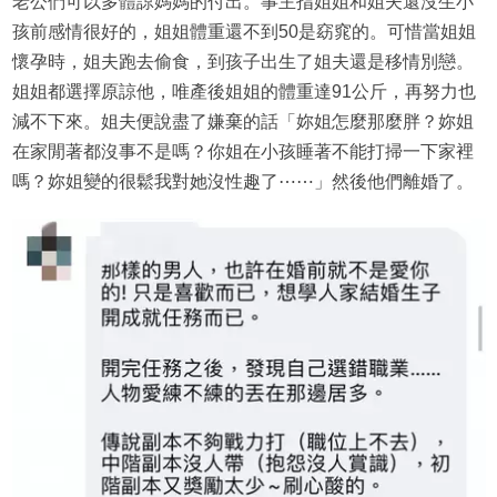
老公們可以多體諒媽媽的付出。事主指姐姐和姐夫還沒生小
孩前感情很好的，姐姐體重還不到50是窈窕的。可惜當姐姐
懷孕時，姐夫跑去偷食，到孩子出生了姐夫還是移情別戀。
姐姐都選擇原諒他，唯產後姐姐的體重達91公斤，再努力也
減不下來。姐夫便說盡了嫌棄的話「妳姐怎麼那麼胖？妳姐
在家閒著都沒事不是嗎？你姐在小孩睡著不能打掃一下家裡
嗎？妳姐變的很鬆我對她沒性趣了⋯⋯」然後他們離婚了。