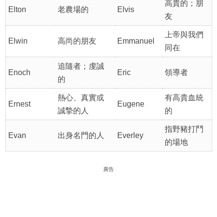
高貴的；朋
Elton
老農場的
Elvis
友
上帝與我們
Elwin
高尚的朋友
Emmanuel
同在
追隨者；虔誠
Enoch
Eric
領導者
的
熱心、真實或
有高貴血統
Ernest
Eugene
誠摯的人
的
指野豬打鬥
Evan
出身名門的人
Everley
的場地
廣告