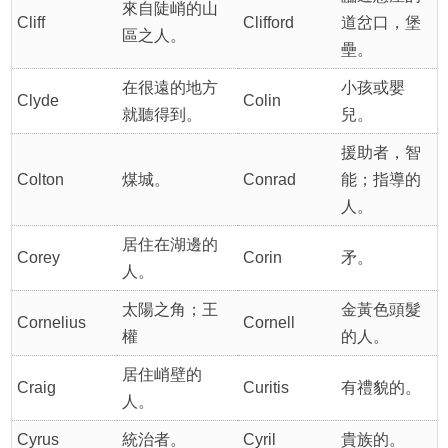
來自陡峭的山
Cliff
Clifford
道岔口，堡
區之人。
壘。
在很遠的地方
小孩或嬰
Clyde
Colin
就聽得到。
兒。
援助者，智
Colton
煤城。
Conrad
能；指導的
人。
居住在湖邊的
Corey
Corin
矛。
人。
太陽之角；王
金黃色頭髮
Cornelius
Cornell
權
的人。
居住峭壁的
Craig
Curitis
有禮貌的。
人。
Cyrus
統治者。
Cyril
貴族的。