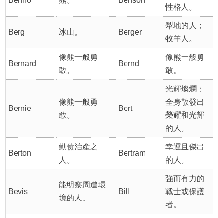
Benno
熊。
Benson
性格人。
犁地的人；
Berg
冰山。
Berger
牧羊人。
像熊一般勇
像熊一般勇
Bernard
Bernd
敢。
敢。
光輝燦爛；
像熊一般勇
全身散發出
Bernie
Bert
敢。
榮耀和光輝
的人。
勤儉治產之
幸運且傑出
Berton
Bertram
人。
的人。
強而有力的
能明察周遭環
Bevis
Bill
戰士或保護
境的人。
者。