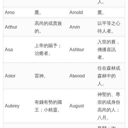
人。
Arno
鷹。
Arnold
鷹。
高尚的或貴族
以平等之心
Arthur
Arvin
的。
待人者。
入世的賽，
上帝的賜予；
Asa
Ashbur
傳播喜訊
治癒者。
者。
住在森林或
Astor
雷神。
Atwood
森林中的
人。
神聖的、尊
有錢有勢的國
崇的或身份
Aubrey
August
王；小精靈。
高尚的人；
八月。