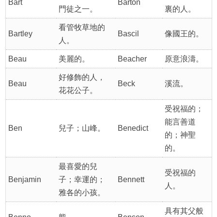
Bart
Barton
門徒之一。
裏的人。
看管牧草地的
Bartley
Bascil
像國王的。
人。
Beau
美麗的。
Beacher
原意浪濤。
好修飾的人，
Beau
Beck
溪流。
花花公子。
受祝福的；
能言善道
Ben
兒子；山峰。
Benedict
的；神聖
的。
最喜愛的兒
受祝福的
Benjamin
子；幸運的；
Bennett
人。
雅各的小孩。
具有其父般