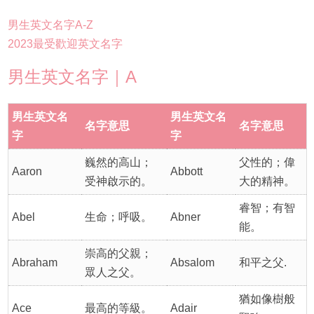
男生英文名字A-Z
2023最受歡迎英文名字
男生英文名字｜A
男生英文名
男生英文名
名字意思
名字意思
字
字
巍然的高山；
父性的；偉
Aaron
Abbott
受神啟示的。
大的精神。
睿智；有智
Abel
生命；呼吸。
Abner
能。
崇高的父親；
Abraham
Absalom
和平之父.
眾人之父。
猶如像樹般
Ace
最高的等級。
Adair