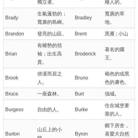
獨立者。
種人的。
生氣蓬勃的；
寬廣的草
Brady
Bradley
寬廣的島嶼。
地。
Brandon
發亮的山區。
Brent
黑雁 ; 小山
有權勢的領
著名的國
Brian
袖；出生高
Broderick
王。
貴。
傍溪而居之
褐色的或黑
Brook
Bruno
人。
色的膚色。
Bruce
一座森林。
Burt
強城。
住在城堡要
Burgess
自由的人。
Burke
塞的人。
鄉下房舍，
山丘上的小
Burton
Byron
喜愛大自然
鎮。