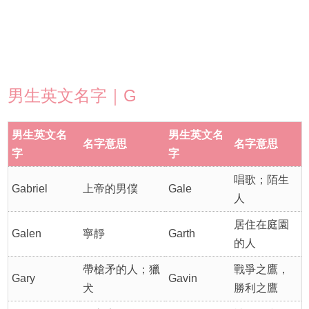
男生英文名字｜G
男生英文名
男生英文名
名字意思
名字意思
字
字
唱歌；陌生
Gabriel
上帝的男僕
Gale
人
居住在庭園
Galen
寧靜
Garth
的人
帶槍矛的人；獵
戰爭之鷹，
Gary
Gavin
犬
勝利之鷹