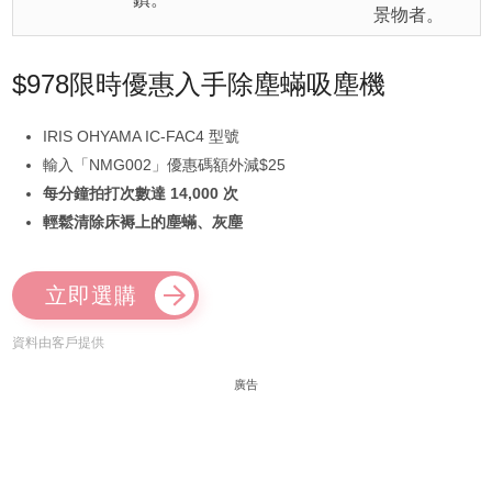
景物者。
$978限時優惠入手除塵蟎吸塵機
IRIS OHYAMA IC-FAC4 型號
輸入「NMG002」優惠碼額外減$25
每分鐘拍打次數達 14,000 次
輕鬆清除床褥上的塵蟎、灰塵
立即選購
資料由客戶提供
廣告