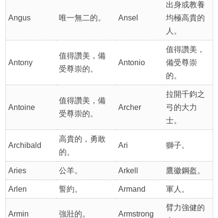
出身或教養
Angus
唯一無二的。
Ansel
均極高貴的
人。
值得讚美，
值得讚美，備
Antony
Antonio
備受尊崇
受尊崇的。
的。
拉開千鈞之
值得讚美，備
Antoine
Archer
弓的大力
受尊崇的。
士。
高貴的，勇敢
Archibald
Ari
獅子。
的。
Aries
公羊。
Arkell
鷹徽鋼盔。
Arlen
誓約。
Armand
軍人。
臂力強健的
Armin
強壯的。
Armstrong