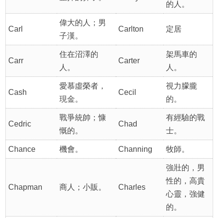
的人。
偉大的人；男
Carl
Carlton
定居
子漢。
住在沼澤的
架馬車的
Carr
Carter
人。
人。
愛慕虛榮者，
視力朦朧
Cash
Cecil
現金。
的。
戰爭統帥；慷
有經驗的戰
Cedric
Chad
慨的。
士。
Chance
機會。
Channing
牧師。
強壯的，男
性的，高貴
Chapman
商人；小販。
Charles
心靈，強健
的。