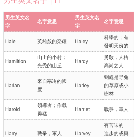
男生英文名字｜H
男生英文名
男生英文名
名字意思
名字意思
字
字
科學的；有
Hale
英雄般的榮耀
Haley
發明天份的
山上的小村；
勇敢，人格
Hamiltion
Hardy
光禿的山丘
高尚之人
到處是野兔
來自寒冷的國
Harlan
Harley
的草原或小
度
樹林
領導者；作戰
Harold
Harriet
戰爭，軍人
勇猛
有苦味的；
Harry
戰爭，軍人
Harvey
進步的或興