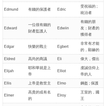
受祝福的 ;
Edmund
有錢的保護者
Edric
統治者
有錢的朋
一位很有錢的
Edward
Edwiin
友；財產的
財產監護人
獲得者
非常有才能
Edgar
快樂的戰士
Egbert
的，顯赫的
Eldred
高尚的商議
Eli
偉大，傑出
耶和華就是上
虔誠信仰上
Elijah
Elliot
帝
帝的人
Ellis
上帝是救世主
Elmo
鋼盔 ; 保護
高貴的或有名
王室的，國
Elmer
Elroy
的
王