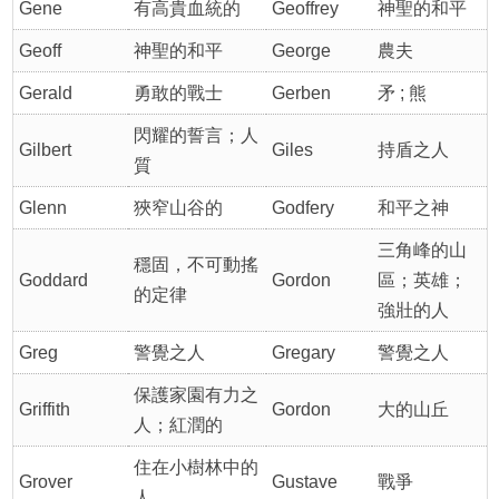
Gene
有高貴血統的
Geoffrey
神聖的和平
Geoff
神聖的和平
George
農夫
Gerald
勇敢的戰士
Gerben
矛 ; 熊
閃耀的誓言；人
Gilbert
Giles
持盾之人
質
Glenn
狹窄山谷的
Godfery
和平之神
三角峰的山
穩固，不可動搖
Goddard
Gordon
區；英雄；
的定律
強壯的人
Greg
警覺之人
Gregary
警覺之人
保護家園有力之
Griffith
Gordon
大的山丘
人；紅潤的
住在小樹林中的
Grover
Gustave
戰爭
人