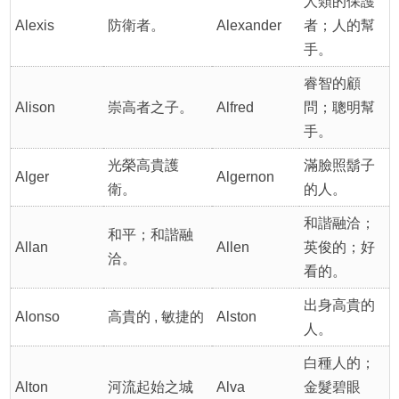
人類的保護
Alexis
防衛者。
Alexander
者；人的幫
手。
睿智的顧
Alison
崇高者之子。
Alfred
問；聰明幫
手。
光榮高貴護
滿臉照鬍子
Alger
Algernon
衛。
的人。
和諧融洽；
和平；和諧融
Allan
Allen
英俊的；好
洽。
看的。
出身高貴的
Alonso
高貴的 , 敏捷的
Alston
人。
白種人的；
Alton
河流起始之城
Alva
金髮碧眼