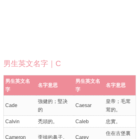
男生英文名字｜C
男生英文名
男生英文名
名字意思
名字意思
字
字
強健的；堅决
皇帝；毛茸
Cade
Caesar
的
茸的。
Calvin
禿頭的。
Caleb
忠實。
住在古堡裏
Cameron
歪掉的鼻子。
Carey