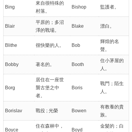
來自很特殊的
Bing
Bishop
監護者。
村落。
平原的；多沼
Blair
Blake
漂白。
澤的戰場。
輝煌的名
Blithe
很快樂的人。
Bob
聲。
住小茅屋的
Bobby
著名的。
Booth
人。
居住在一座世
戰門；陌生
Borg
襲古堡之中
Boris
人。
者。
有教養的貴
Borislav
戰役 ; 光榮
Bowen
族。
住在森林中，
金髮的；白
Boyce
Boyd