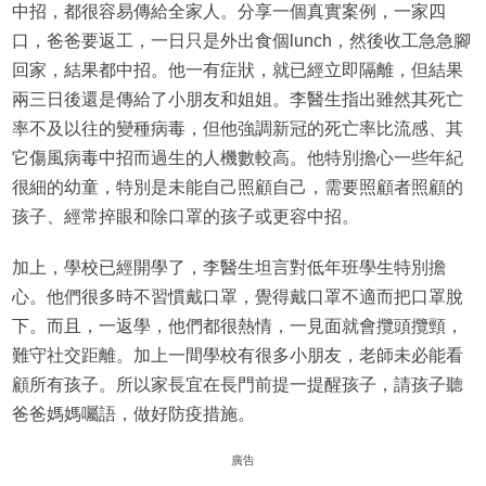
中招，都很容易傳給全家人。分享一個真實案例，一家四
口，爸爸要返工，一日只是外出食個lunch，然後收工急急腳
回家，結果都中招。他一有症狀，就已經立即隔離，但結果
兩三日後還是傳給了小朋友和姐姐。李醫生指出雖然其死亡
率不及以往的變種病毒，但他強調新冠的死亡率比流感、其
它傷風病毒中招而過生的人機數較高。他特別擔心一些年紀
很細的幼童，特別是未能自己照顧自己，需要照顧者照顧的
孩子、經常捽眼和除口罩的孩子或更容中招。
加上，學校已經開學了，李醫生坦言對低年班學生特別擔
心。他們很多時不習慣戴口罩，覺得戴口罩不適而把口罩脫
下。而且，一返學，他們都很熱情，一見面就會攬頭攬頸，
難守社交距離。加上一間學校有很多小朋友，老師未必能看
顧所有孩子。所以家長宜在長門前提一提醒孩子，請孩子聽
爸爸媽媽囑語，做好防疫措施。
廣告