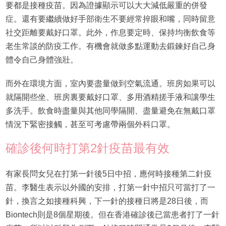
要都是接種疫苗。因為證據顯示可以大大減低嚴重的併發
症。還有要繼續做好手部衛生不要經常捽眼和嘴，同時留意
社交距離要戴好口罩。此外，作息要定時、保持均衡飲食等
老生常談的防疫工作。有機會就做多點運動去鍛鍊好自己身
體令自己身體強壯。
而外在環境方面，室內要盡量做到空氣流通。班房如果可以
就隔開些坐、班房裏要戴好口罩、多用酒精搓手液和讓學生
多洗手。飲食時盡量與其他同學隔開、盡量避免在無戴口罩
情況下緊密接觸，甚至可考慮帶兩個外科口罩。
確診後何時打第2針疫苗最有效
有家長問女兒在打第一針後5日中招，應何時接種第二針疫
苗。李醫生表示以外國的安排，打第一針中招只可當打了一
針，換言之如接種科興，下一針的接種日將是28日後，而
Biontech則是8個星期後。但在香港確診後已當患者打了一針