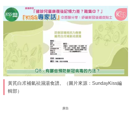
黃芪白朮補氣祛濕湯食譜。（圖片來源：SundayKiss編
輯部）
廣告