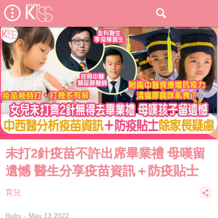
未打2針疫苗不許出席畢業禮 母嘆留
遺憾 醫生分享疫苗資訊＋防疫貼士
育兒
Ruby
May 13 2022