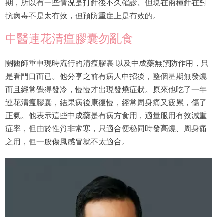
期，所以有一些情況是打針後不久確診。但現在兩種針在對
抗病毒不是太有效，但預防重症上是有效的。
中醫連花清瘟膠囊勿亂食
關醫師重申現時流行的清瘟膠囊 以及中成藥無預防作用，只
是看門口而已。他分享之前有病人中招後，整個星期無發燒
而且經常覺得發冷，慢慢才出現發燒症狀。原來他吃了一年
連花清瘟膠囊，結果病後康復慢，經常周身痛又疲累，傷了
正氣。他表示這些中成藥是有病方食用，適量服用有效減重
症率，但由於性質非常寒，只適合便秘同時發高燒、周身痛
之用，但一般傷風感冒就不太適合。