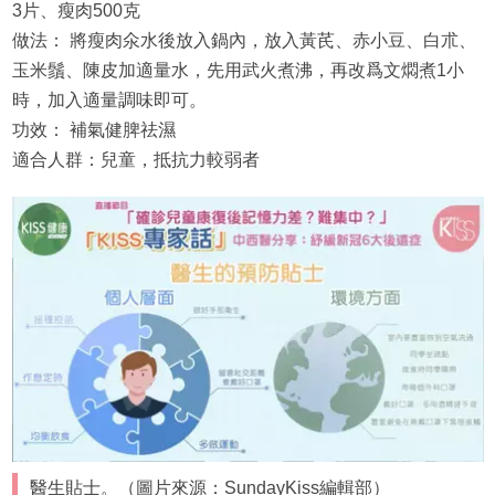
3片、瘦肉500克
做法： 將瘦肉氽水後放入鍋內，放入黃芪、赤小豆、白朮、
玉米鬚、陳皮加適量水，先用武火煮沸，再改爲文燜煮1小
時，加入適量調味即可。
功效： 補氣健脾祛濕
適合人群：兒童，抵抗力較弱者
醫生貼士。（圖片來源：SundayKiss編輯部）