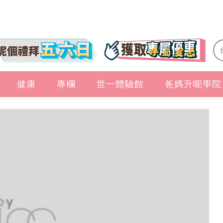
健康
專欄
世一體驗館
爸媽升呢學院