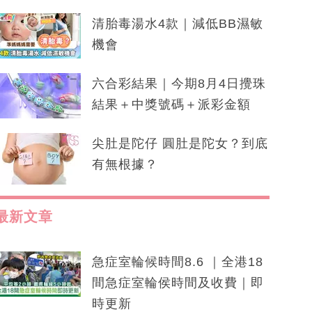
清胎毒湯水4款｜減低BB濕敏
機會
六合彩結果｜今期8月4日攪珠
結果＋中獎號碼＋派彩金額
尖肚是陀仔 圓肚是陀女？到底
有無根據？
最新文章
急症室輪候時間8.6 ｜全港18
間急症室輪侯時間及收費｜即
時更新