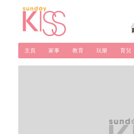
主頁
家事
教育
玩樂
育兒