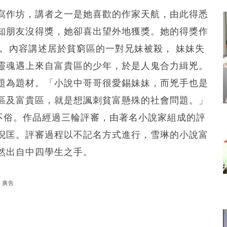
寫作坊，講者之一是她喜歡的作家天航，由此得悉
知朋友沒得獎，她卻喜出望外地獲獎。她的得獎作
 內容講述居於貧窮區的一對兄妹被殺， 妹妹失
靈魂遇上來自富貴區的少年，於是人鬼合力緝兇。
題為題材。「小說中哥哥很愛錫妹妹，而兇手也是
區及富貴區，就是想諷刺貧富懸殊的社會問題。」
算不俗。作品經過三輪評審，由著名小說家組成的評
倪匡。評審過程以不記名方式進行，雪琳的小說富
然出自中四學生之手。
廣告