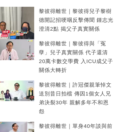
黎彼得離世｜黎彼得兒子黎樹
德開記招哽咽反擊傳聞 鍾志光
澄清2點 揭父子真實關係
黎彼得離世｜黎彼得與「冤
孽」兒子真實關係 代子還清
20萬卡數交學費 入ICU成父子
關係大轉折
黎彼得離世｜許冠傑親筆悼文
送別昔日拍檔 傳因1個女人兄
弟決裂30年 親解多年不和恩
怨
黎彼得離世｜單身40年談與前