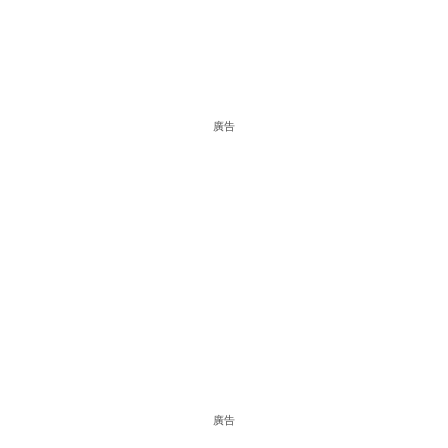
廣告
廣告