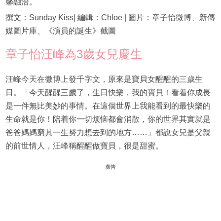
馨融洽。
撰文：Sunday Kiss| 編輯：Chloe | 圖片：章子怡微博、新傳
媒圖片庫、《演員的誕生》截圖
章子怡汪峰為3歲女兒慶生
汪峰今天在微博上發千字文，原來是寶貝女醒醒的三歲生
日。「今天醒醒三歲了，生日快樂，我的寶貝！看着你成長
是一件無比美妙的事情。在這個世界上我能看到的最快樂的
生命就是你！陪着你一切烦恼都會消散，你的世界其實就是
爸爸媽媽窮其一生努力想去到的地方……」都說女兒是父親
的前世情人，汪峰稱醒醒做寶貝，很是甜蜜。
廣告