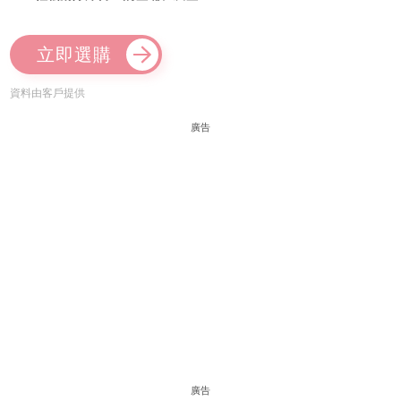
立即選購
資料由客戶提供
廣告
廣告