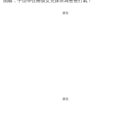
開騷，子怡帶住兩個女兒探班為爸爸打氣！
廣告
廣告