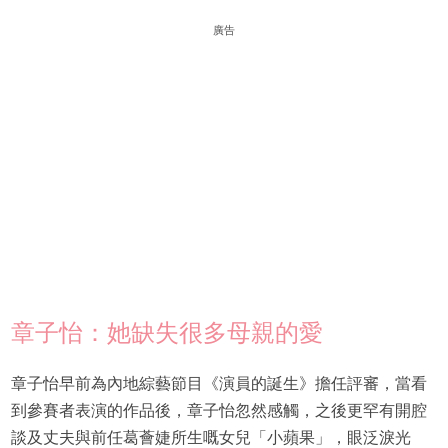
廣告
章子怡：她缺失很多母親的愛
章子怡早前為內地綜藝節目《演員的誕生》擔任評審，當看
到參賽者表演的作品後，章子怡忽然感觸，之後更罕有開腔
談及丈夫與前任葛薈婕所生嘅女兒「小蘋果」，眼泛淚光