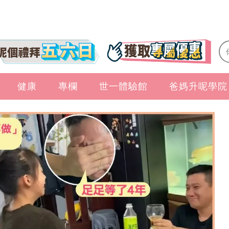
健康
專欄
世一體驗館
爸媽升呢學院