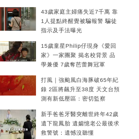
43歲家庭主婦痛失近7千萬 靠
1人提點終醒覺被騙報警 騙徒
指示及手法曝光
15歲童星Philip仔現身《愛回
家》一家團聚 揭名校背景 品
學兼優 7歲奪芭蕾舞冠軍
打風｜強颱風白海豚破65年紀
錄 2區將飆升至38度 天文台預
測有新低壓區：密切監察
新手爸爸牙醫突離世終年42歲
遺下龍鳳胎 遺孀憶老公最後求
救警號：遺憾沒聽懂