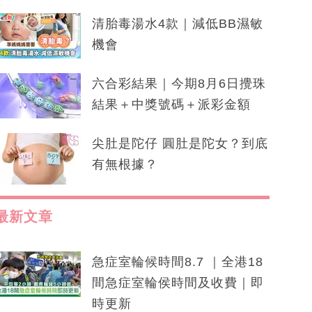
清胎毒湯水4款｜減低BB濕敏
機會
六合彩結果｜今期8月6日攪珠
結果＋中獎號碼＋派彩金額
尖肚是陀仔 圓肚是陀女？到底
有無根據？
最新文章
急症室輪候時間8.7 ｜全港18
間急症室輪侯時間及收費｜即
時更新