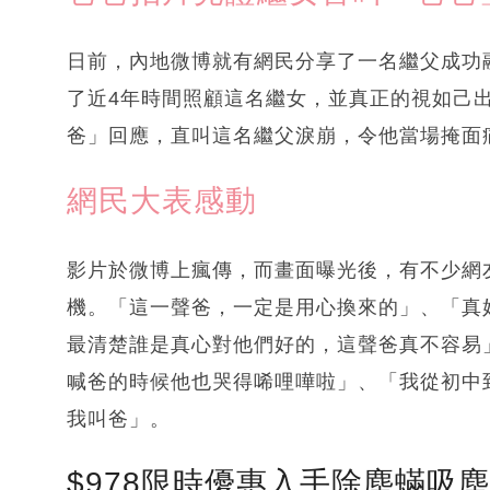
日前，內地微博就有網民分享了一名繼父成功
了近4年時間照顧這名繼女，並真正的視如己
爸」回應，直叫這名繼父淚崩，令他當場掩面
網民大表感動
影片於微博上瘋傳，而畫面曝光後，有不少網
機。「這一聲爸，一定是用心換來的」、「真
最清楚誰是真心對他們好的，這聲爸真不容易
喊爸的時候他也哭得唏哩嘩啦」、「我從初中
我叫爸」。
$978限時優惠入手除塵蟎吸