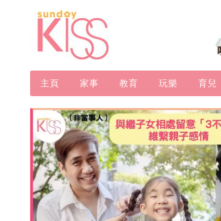
主頁
家事
教育
玩樂
育兒