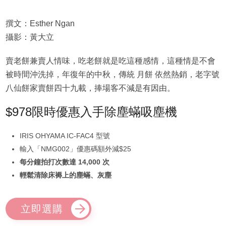
撰文：Esther Ngan
攝影：黃大立
賣老餅兼賣人情味，吃老餅就是吃這種感情，這種情是不會
被時間沖洗掉，年復年的中秋，傳統 月餅 依然熱銷，老字號
八仙餅家賣餅四十九載，捧場客不減是有因由。
$978限時優惠入手除塵蟎吸塵機
IRIS OHYAMA IC-FAC4 型號
輸入「NMG002」優惠碼額外減$25
每分鐘拍打次數達 14,000 次
輕鬆清除床褥上的塵蟎、灰塵
立即選購