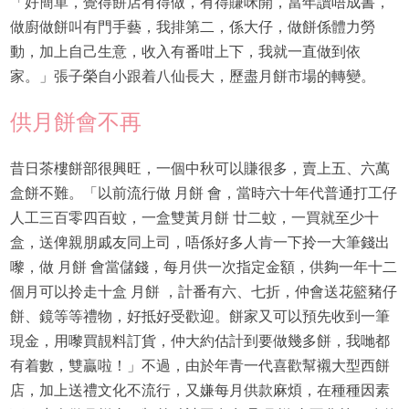
「好簡單，覺得餅店有得做，有得賺咪開，當年讀唔成書，
做廚做餅叫有門手藝，我排第二，係大仔，做餅係體力勞
動，加上自己生意，收入有番咁上下，我就一直做到依
家。」張子榮自小跟着八仙長大，歷盡月餅市場的轉變。
供月餅會不再
昔日茶樓餅部很興旺，一個中秋可以賺很多，賣上五、六萬
盒餅不難。「以前流行做 月餅 會，當時六十年代普通打工仔
人工三百零四百蚊，一盒雙黃月餅 廿二蚊，一買就至少十
盒，送俾親朋戚友同上司，唔係好多人肯一下拎一大筆錢出
嚟，做 月餅 會當儲錢，每月供一次指定金額，供夠一年十二
個月可以拎走十盒 月餅 ，計番有六、七折，仲會送花籃豬仔
餅、鏡等等禮物，好抵好受歡迎。餅家又可以預先收到一筆
現金，用嚟買靚料訂貨，仲大約估計到要做幾多餅，我哋都
有着數，雙贏啦！」不過，由於年青一代喜歡幫襯大型西餅
店，加上送禮文化不流行，又嫌每月供款麻煩，在種種因素