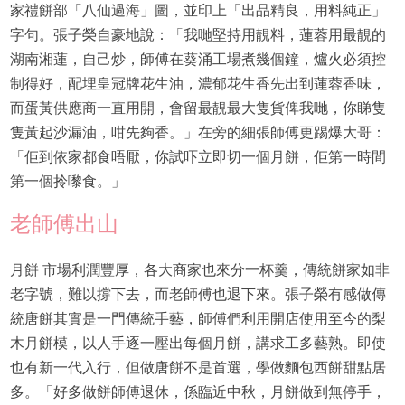
家禮餅部「八仙過海」圖，並印上「出品精良，用料純正」
字句。張子榮自豪地說：「我哋堅持用靚料，蓮蓉用最靚的
湖南湘蓮，自己炒，師傅在葵涌工場煮幾個鐘，爐火必須控
制得好，配埋皇冠牌花生油，濃郁花生香先出到蓮蓉香味，
而蛋黃供應商一直用開，會留最靚最大隻貨俾我哋，你睇隻
隻黃起沙漏油，咁先夠香。」在旁的細張師傅更踢爆大哥：
「佢到依家都食唔厭，你試吓立即切一個月餅，佢第一時間
第一個拎嚟食。」
老師傅出山
月餅 市場利潤豐厚，各大商家也來分一杯羹，傳統餅家如非
老字號，難以撐下去，而老師傅也退下來。張子榮有感做傳
統唐餅其實是一門傳統手藝，師傅們利用開店使用至今的梨
木月餅模，以人手逐一壓出每個月餅，講求工多藝熟。即使
也有新一代入行，但做唐餅不是首選，學做麵包西餅甜點居
多。「好多做餅師傅退休，係臨近中秋，月餅做到無停手，