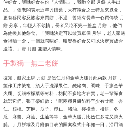
仲好食，我哋好食在份『人情味』，我哋全部 月餅 人手出
品。」張老闆表示近年興懷舊，大有識食之士特意來覓食，
更有移民客及旅客來買餅，不過，曾經有長輩一心買傳統 月
餅 分享，年輕人不領情，長者又吃不完一整盒 月餅 ，他們
為他換其他餅食。「我哋決定可以散買單個 月餅 ，老人家邊
食得晒一盒，一個就啱啱好。咁覺得好食又可以決定買成盒
送禮。」賣 月餅 兼贈人情味。
手製獨一無二老餅
據知，餅家王牌 月餅 是伍仁月和金華火腿月此兩款 月餅 ，
製作工序繁複，須人手洗淨果仁、醃豬肉、調味、手撕金華
火腿、切細檸檬葉等材料，坊間不多地方在賣，老一輩識食
就選它們。張子榮細數：「呢兩種月餅餡料至少有廿種，杏
仁、核桃、芝麻、瓜子、欖仁、豬油、檸檬葉、柑餅、冬
瓜、麻醬、麻油、生油等等，金華火腿月比伍仁多咗叉燒火
腿。」月餅罐及月餅價目表的圖案樣式十年如一日，沿用酒