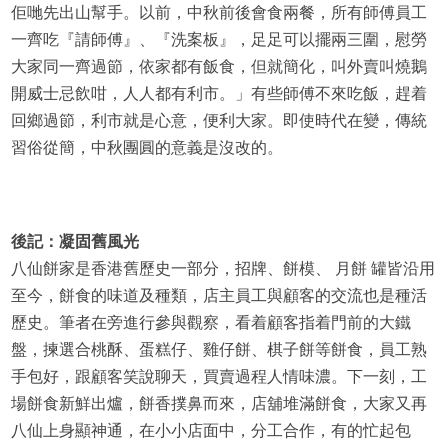
佢哋先出山幫手。以前，中秋前後會食兩餐，所有師傅員工
一齊吃『請師傅』、『洗案板』，足足可以擺兩三圍，慰勞
大家同一齊過節，依家都有飯食，但就簡化，叫外賣叫燒鵝
開威士忌飲咁，人人都有利市。」有些師傅不來吃飯，趕着
回鄉過節，利市就是心意，便利大家。即使時代在變，傳統
習俗從簡，中秋團圓的意義是沒改的。
後記：凝固舊風光
八仙餅家是香港舊歷史一部分，招牌、餅模、 月餅 罐皆沿用
至今，餅食的味道及種類，店主員工與顧客的交流也是種活
歷史。筆者在旁進行參與觀察，看着顧客指着門前的大鐵
盤，揀選合桃酥、蛋糕仔、雞仔餅、棋子餅等餅食，員工熟
手包好，跟顧客笑說聊天，買賣過程人情味濃。下一刻，工
場餅食新鮮出爐，餅香撲鼻而來，店舖堆滿餅食，大家又再
八仙上身顯神通，在小小店面中，分工合作，有的忙起包