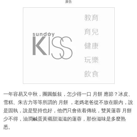
廣告
一年容易又中秋，團圓飯敍，怎少得一口 月餅 應節？冰皮、
雪糕、朱古力等等所謂的 月餅 ，老媽老爸從不放在眼內，說
是固執，說是堅持也好，他們只會依着傳統，雙黃蓮蓉 月餅
少不得，油潤鹹蛋黃襯甜滋滋的蓮蓉，那份滋味是多麼熟
悉。