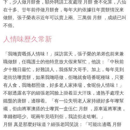
下，少人做月餅會，額外聘請工友處理 月餅 會不化算，八仙
在十多、廿年前停做月餅會，每年大約依據往年賣餅情況來
做餅。張子榮表示近年可以賣上兩、三萬個 月餅 ，成績已叫
不俗。
人情味歷久常新
「我哋賣嘅係人情味！」採訪當天，張子榮的弟弟也前來兼
職做餅，任職護士的他特意放大假來幫忙，他說：「中秋前
夕十幾日最忙，好難請人，我係幫大哥手。加上，每年見到
老街坊嚟賣餅，如果我哋唔做，佢哋就食唔番呢種味，只要
有人食，我哋都照做，好多老人家捧場，食呢份人情味！」
不願透露名字的細張老闆臉上掛着豆大汗珠，邊熟手處理大
鐵盤的唐餅，邊聊着。「有一位失明老人家持續好多年嚟幫
襯，佢由將軍澳搭的士嚟買一盒伍仁 月餅 ，原車返將軍澳，
車錢都唔少。呢兩年見唔到佢，我諗佢走咗喇。」
月餅 真是那麼好味道？細張老闆笑說：「可能出邊嘅 月餅