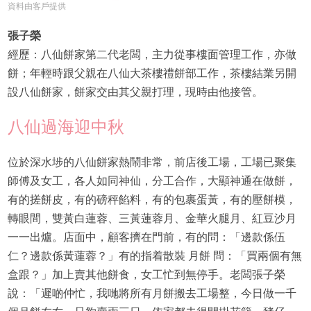
資料由客戶提供
張子榮
經歷：八仙餅家第二代老闆，主力從事樓面管理工作，亦做
餅；年輕時跟父親在八仙大茶樓禮餅部工作，茶樓結業另開
設八仙餅家，餅家交由其父親打理，現時由他接管。
八仙過海迎中秋
位於深水埗的八仙餅家熱鬧非常，前店後工場，工場已聚集
師傅及女工，各人如同神仙，分工合作，大顯神通在做餅，
有的搓餅皮，有的磅秤餡料，有的包裹蛋黃，有的壓餅模，
轉眼間，雙黃白蓮蓉、三黃蓮蓉月、金華火腿月、紅豆沙月
一一出爐。店面中，顧客擠在門前，有的問：「邊款係伍
仁？邊款係黃蓮蓉？」有的指着散裝 月餅 問：「買兩個有無
盒跟？」加上賣其他餅食，女工忙到無停手。老闆張子榮
說：「遲啲仲忙，我哋將所有月餅搬去工場整，今日做一千