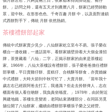
個月餅左右，只夠賣兩三日，依家都未得閒掛花籃、豬仔
餅。」訪問之時，還有五天才到農曆八月，餅家已經勞師動
眾，迎中秋。在形形色色、千奇百趣 月餅 中，以及面對連鎖
式西餅對手下，傳統 月餅 依然熱銷。
茶樓禮餅部起家
傳統中式餅家賣少見少，八仙餅家屹立至今不易。張子榮在
櫃台一邊收錢，一邊話當年。看餅家牆壁掛着大大個金漆招
牌，茶煲藏着「八仙」二字，正揭示餅家的由來是茶樓起
家。1966年，八仙大茶樓設有禮餅部，張子榮爸爸擔任禮餅
部掌櫃，平日賣雞仔餅、蛋糕仔、合桃酥等餅食，亦賣婚嫁
中式禮餅，大時大節到中秋可忙了，大賣月餅。「當年我十
歲左右已經跟阿爸去打工，我邊識？佢走去拎餅俾人，志在
櫃面有個人看住啲餅，我負責坐喺度。」1978年，由於附近
興建地鐵，茶樓生意變差，老闆結束酒樓部分，在同區另覓
舖位開了八仙餅家，繼續由禮餅部掌櫃張子榮之父經營。