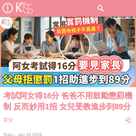
考試阿女得16分 爸爸不用鼓勵懲罰機
制 反而妙用1招 女兒受教進步到89分
育兒
Ruby
Jan 30 2026