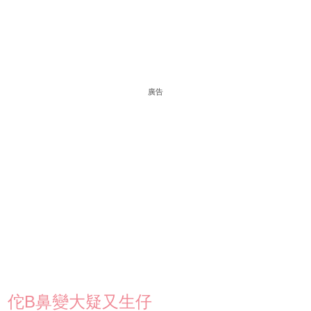
廣告
佗B鼻變大疑又生仔