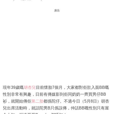
廣告
現年39歲嘅
胡杏兒
目前懷胎7個月，大家都對佢肚入面BB嘅
性別非常有興趣，日前有傳媒影到佢同奶奶一齊買男仔BB
衫，就開始傳佢
第二胎
都係陀仔。不過今日（5月8日）胡杏
兒出席活動時，就話陀男B只係誤傳，仲話BB嘅性別只有屋