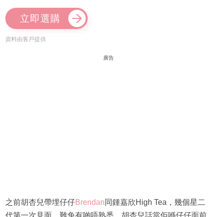
立即選購
資料由客戶提供
廣告
之前胡杏兒帶埋仔仔
Brendan
同鍾嘉欣High Tea，幾個星二
代第一次見面，難免有啲唔熟悉。胡杏兒話當佢喺仔仔面前