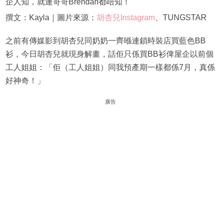
企人知，就連哥哥Brendan都唔知！
撰文：Kayla｜圖片來源：
胡杏兒Instagram
、TUNGSTAR
之前有傳媒影到胡杏兒同奶奶一齊喺連鎖時裝店買藍色BB
衫，今日胡杏兒就現身解畫，話佢只係買BB衫俾屋企以前個
工人姐姐：「佢（工人姐姐）同我預產期一樣都係7月，真係
好神奇！」
廣告