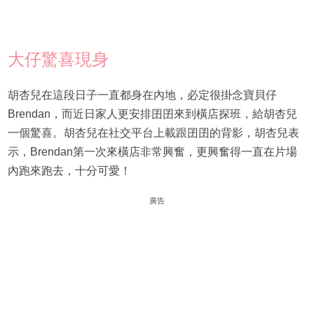
大仔驚喜現身
胡杏兒在這段日子一直都身在內地，必定很掛念寶貝仔
Brendan，而近日家人更安排囝囝來到橫店探班，給胡杏兒
一個驚喜。胡杏兒在社交平台上載跟囝囝的背影，胡杏兒表
示，Brendan第一次來橫店非常興奮，更興奮得一直在片場
內跑來跑去，十分可愛！
廣告