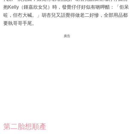
抱Kelly（鍾嘉欣女兒）時，發覺仔仔好似有啲呷醋：「佢呆
咗，但冇大喊。」胡杏兒又話覺得做老二好慘，全部用品都
要執哥哥手尾。
廣告
第二胎想順產