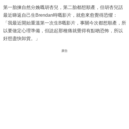
第一胎揀自然分娩嘅胡杏兒，第二胎都想順產，但胡杏兒話
最近睇返自己生Brendan時嘅影片，就愈來愈覺得恐懼：
「我最近開始重溫第一次生B嘅影片，事關今次都想順產，所
以要做定心理準備，但諗起那種痛就覺得有點啲恐怖，所以
好想盡快卸貨。」
廣告