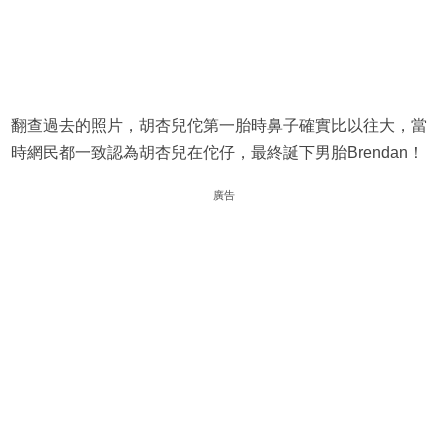
翻查過去的照片，胡杏兒佗第一胎時鼻子確實比以往大，當
時網民都一致認為胡杏兒在佗仔，最終誕下男胎Brendan！
廣告