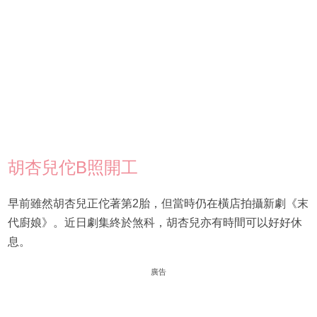
胡杏兒佗B照開工
早前雖然胡杏兒正佗著第2胎，但當時仍在橫店拍攝新劇《末
代廚娘》。近日劇集終於煞科，胡杏兒亦有時間可以好好休
息。
廣告