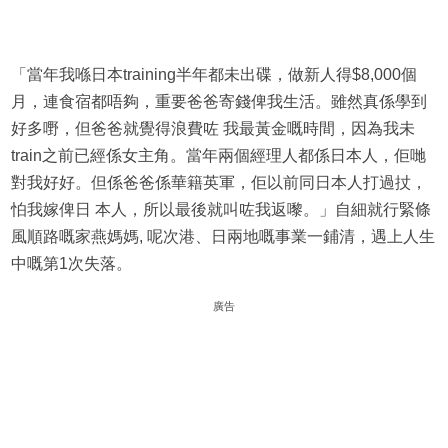
「當年我喺日本training半年都未出碟，做新人得$8,000個
月，連食宿都唔夠，重要爸爸寄錢俾我生活。雖然真係學到
好多嘢，但爸爸就覺得浪費咗 我最黃金嘅時間，因為我未
train之前已經係女主角。當年兩個經理人都係日本人，佢哋
對我好好。但係爸爸係華籍英軍，佢以前同日本人打過扙，
怕我嫁俾日 本人，所以最後就叫咗我返嚟。」自細就行緊條
風順路嘅家燕媽媽, 呢次港、日兩地嘅事業一鋪清，遇上人生
中嘅第1次失落。
廣告