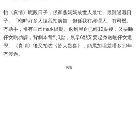
拍《真情》呢段日子，係家燕媽媽成世人最忙、最難過嘅日
子。「嗰時好多人搵我拍廣告，但係我冇經理人、冇司機、
冇助手，惟有自己mark檔期。返到屋企已經12點幾，又要睇
仔女啲功課，背劇本背到3點，晨早6點又要起身送啲仔女返
學。《真情》後又拍咗《皆大歡喜》，頭尾加埋差唔多10年
冇停過。
廣告