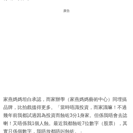
廣告
家燕媽媽坦白承認，而家辦學（家燕媽媽藝術中心）同埋搞
品牌，比拍戲搵得更多。「當時唔識投資，而家識嘛！不過
幾年前我都試過因為投資而蝕咗3分1身家。但係我唔會去諗
喇！又唔係我1個人蝕。最近我都蝕咗7位數字（股票），其
實只係個數字，我唔放都唔叫蝕咗。」