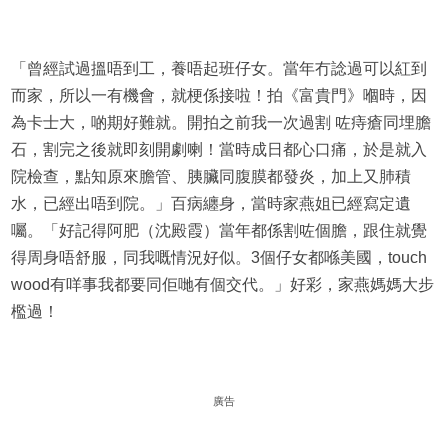
「曾經試過搵唔到工，養唔起班仔女。當年冇諗過可以紅到
而家，所以一有機會，就梗係接啦！拍《富貴門》嗰時，因
為卡士大，啲期好難就。開拍之前我一次過割 咗痔瘡同埋膽
石，割完之後就即刻開劇喇！當時成日都心口痛，於是就入
院檢查，點知原來膽管、胰臟同腹膜都發炎，加上又肺積
水，已經出唔到院。」百病纏身，當時家燕姐已經寫定遺
囑。「好記得阿肥（沈殿霞）當年都係割咗個膽，跟住就覺
得周身唔舒服，同我嘅情況好似。3個仔女都喺美國，touch
wood有咩事我都要同佢哋有個交代。」好彩，家燕媽媽大步
檻過！
廣告