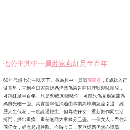
七公主其中一員
薛家燕
紅足半百年
60年代係七公主嘅天下。身為其中一員嘅
薛家燕
，8歲就入行
做童星，直到今日家燕媽媽仍然係廣告商同埋監製嘅寵兒，
可謂紅足半百年。只是80或90後嘅你，可能只係見過家燕媽
媽風光嗰一面。其實當年佢試過由事業高峰期急流引退，經
歷人生低潮，一度諗過輕生。但為咗仔女，重新振作同生活
搏鬥，捱出重病，重差啲同大家緣分已盡。一個女人，帶住3
個仔女，經歷起起跌跌。今時今日，家燕媽媽仍然心境豁