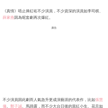
《真情》唔止捧紅咗不少演員，不少資深的演員如李司棋、
薛家燕
因為呢套劇再次爆紅。
廣告
不少演員因此劇而人氣急升更成演藝涯的代表作，比如
張慧
儀
、
鄭子誠
、馬蹄露，而不少大台日後的當紅小生、花旦如