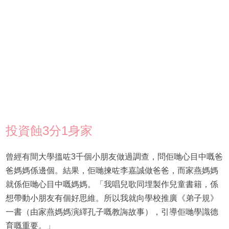
投資蝕3分1身家
曾經有間大學搵咗3千個小朋友做過調查，問佢哋心目中嘅爸
爸媽媽係邊個。結果，佢哋揀咗李嘉誠做爸爸，而家燕媽媽
就係佢哋心目中嘅媽媽。「我唱兒歌同埋製作兒童書籍，係
想帶動小朋友有個好思維。所以我就向學校推廣《弟子規》
一書（由家燕媽媽演繹孔子嘅教誨故事），引導佢哋學識德
育嘅重要。」