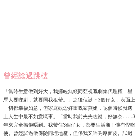
曾經諗過跳樓
「當時生意做到好大，我攞咗無綫同亞視嘅劇集代理權，星
馬人要睇劇，就要同我租帶。」之後佢誕下3個仔女，表面上
一切都幸福如意，但家庭觀念好重嘅家燕姐，呢個時候就遇
上人生中最不如意嘅事。「當時我前夫失咗蹤，好無奈……3
年來完全搵佢唔到。我帶住3個仔女，都要生活㗎！惟有慳啲
使。曾經試過做保險同埋地產，但係我又唔夠厚面皮。試過