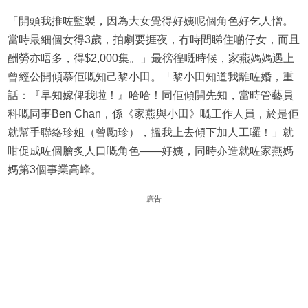
「開頭我推咗監製，因為大女覺得好姨呢個角色好乞人憎。
當時最細個女得3歲，拍劇要捱夜，冇時間睇住啲仔女，而且
酬勞亦唔多，得$2,000集。」最徬徨嘅時候，家燕媽媽遇上
曾經公開傾慕佢嘅知己黎小田。「黎小田知道我離咗婚，重
話：『早知嫁俾我啦！』哈哈！同佢傾開先知，當時管藝員
科嘅同事Ben Chan，係《家燕與小田》嘅工作人員，於是佢
就幫手聯絡珍姐（曾勵珍），搵我上去傾下加人工囉！」就
咁促成咗個膾炙人口嘅角色——好姨，同時亦造就咗家燕媽
媽第3個事業高峰。
廣告