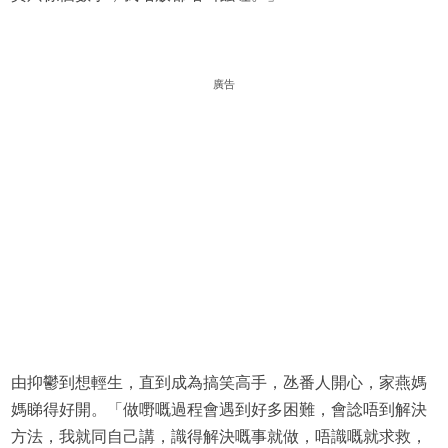
廣告
由抑鬱到想輕生，直到成為搞笑高手，氹番人開心，家燕媽
媽睇得好開。「做嘢嘅過程會遇到好多困難，會諗唔到解決
方法，我就同自己講，識得解決嘅事就做，唔識嘅就求救，