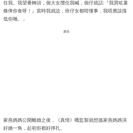
住我。我望番轉頭，個大女攬住我喊，個仔就話:『我買咗薯
條俾你食呀！』當時我就諗，班仔女都咁懂事，我唔應該揼
低佢哋。」
廣告
家燕媽媽公開離婚之後，《真情》嘅監製就想搵家燕媽媽演
好姨一角，起初佢都好掙扎。