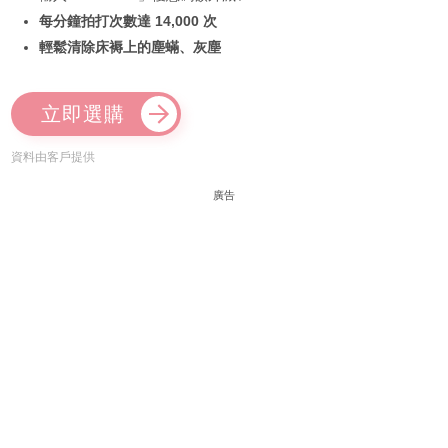
每分鐘拍打次數達 14,000 次
輕鬆清除床褥上的塵蟎、灰塵
立即選購
資料由客戶提供
廣告