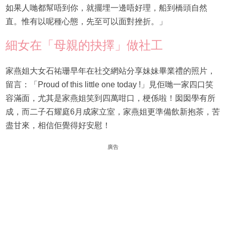
如果人哋都幫唔到你，就擺埋一邊唔好理，船到橋頭自然
直。惟有以呢種心態，先至可以面對挫折。」
細女在「母親的抉擇」做社工
家燕姐大女石祐珊早年在社交網站分享妹妹畢業禮的照片，
留言：「Proud of this little one today !」見佢哋一家四口笑
容滿面，尤其是家燕姐笑到四萬咁口，梗係啦！囡囡學有所
成，而二子石耀庭6月成家立室，家燕姐更準備飲新抱茶，苦
盡甘來，相信佢覺得好安慰！
廣告