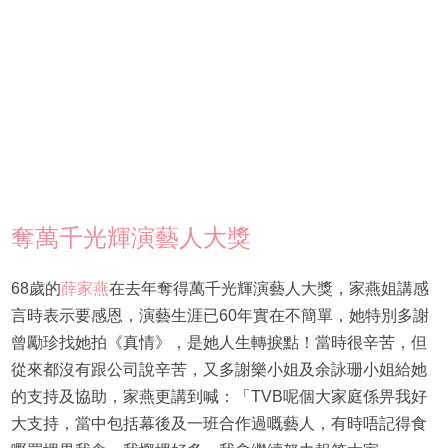
奪萬千光輝演藝人大獎
68歲的
薛家燕
在去年奪得萬千光輝演藝人大獎，家燕姐講感
言時表示要感恩，演藝生涯已60年實在不簡單，她特別多謝
曾勵珍找她拍《真情》，是她人生轉捩點！當時很辛苦，但
從來都沒有跟公司說辛苦，又多謝樂小姐及余詠珊小姐給她
的支持及協助，家燕更講到喊：「TVB呢個大家庭係畀我好
大支持，當中包括幕後及一班合作過嘅藝人，有時唔記得食