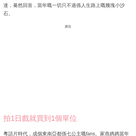
達，驀然回首，當年嘅一切只不過係人生路上嘅幾塊小沙
石。
廣告
拍1日戲就買到1個單位
粵語片時代，成個東南亞都係七公主嘅fans。家燕媽媽當年