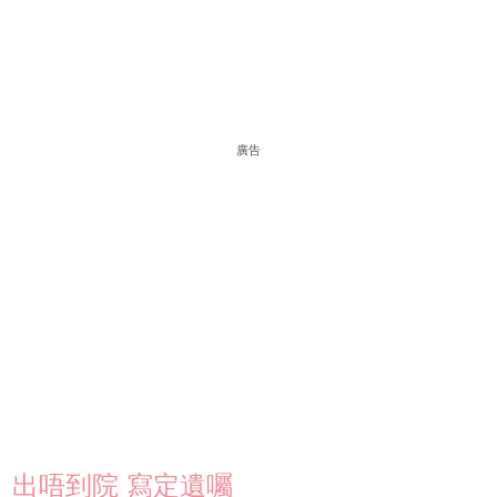
廣告
出唔到院 寫定遺囑