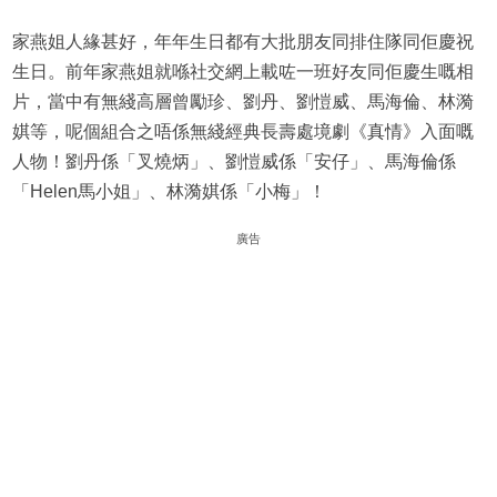
家燕姐人緣甚好，年年生日都有大批朋友同排住隊同佢慶祝
生日。前年家燕姐就喺社交網上載咗一班好友同佢慶生嘅相
片，當中有無綫高層曾勵珍、劉丹、劉愷威、馬海倫、林漪
娸等，呢個組合之唔係無綫經典長壽處境劇《真情》入面嘅
人物！劉丹係「叉燒炳」、劉愷威係「安仔」、馬海倫係
「Helen馬小姐」、林漪娸係「小梅」！
廣告