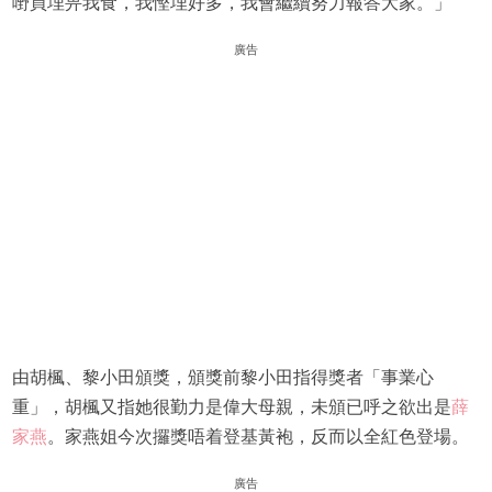
嘢買埋畀我食，我慳埋好多，我會繼續努力報答大家。」
廣告
由胡楓、黎小田頒獎，頒獎前黎小田指得獎者「事業心
重」，胡楓又指她很勤力是偉大母親，未頒已呼之欲出是
薛
家燕
。家燕姐今次攞獎唔着登基黃袍，反而以全紅色登場。
廣告