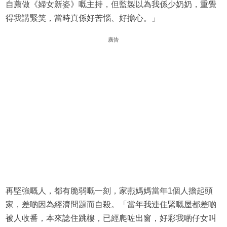
自薦做《婦女新姿》嘅主持，但監製以為我係少奶奶，重覺
得我講緊笑，當時真係好苦惱、好擔心。」
廣告
再堅強嘅人，都有脆弱嘅一刻，家燕媽媽當年1個人擔起頭
家，差啲因為經濟問題而自殺。「當年我連住緊嘅屋都差啲
被人收番，本來諗住跳樓，已經爬咗出窗，好彩我啲仔女叫