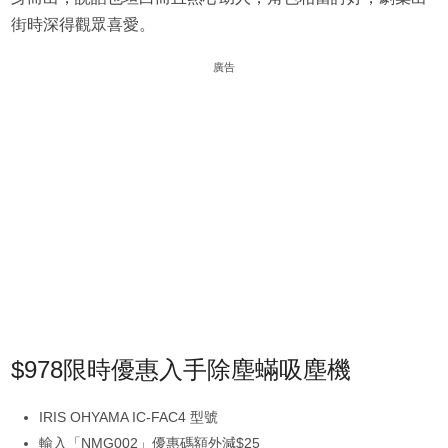
街時深得觀眾喜愛。
廣告
$978限時優惠入手除塵蟎吸塵機
IRIS OHYAMA IC-FAC4 型號
輸入「NMG002」優惠碼額外減$25