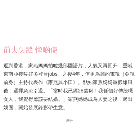
前夫失蹤 慳啲使
返到香港，家燕媽媽拍咗幾部國語片，人氣又再回升，重喺
東南亞接咗好多登台jobs。之後4年，佢更為麗的電視（亞視
前身）主持代表作《家燕與小田》。點知家燕媽媽重振雄風
後，選擇急流引退。「當時我已經28歲喇！我係個好傳統嘅
女人，我覺得應該要結婚。」家燕媽媽成為人妻之後，退出
娛圈，開始發展錄影帶生意。
廣告