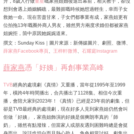
升，8歲入行做
童星
嘅家燕姐婚後退出幕前，相夫教子，卻沒
想到會遇上婚姻觸礁，最難捱嘅時候她想過輕生，幸而子女
救她一命。現在苦盡甘來，子女們都事業有成，家燕姐更有
位拍拖13年嘅圈外商人男友，雖然男方兩度求婚但都被家燕
姐婉拒，箇中原因她娓娓道來。
撰文：Sunday Kiss｜圖片來源：新傳媒圖片、劇照、微博、
薛家燕Facebook專頁
、
王梓軒微博
、
石耀庭Instagram
薛家燕
憑「好姨」再創事業高峰
TVB
經典的處境劇《真情》又重播，當年從1995年至1999
年，橫跨4年時間播出，合共播出了1128集。相信今次重
播，會陪大家到2023年！《真情》已經是23年前的劇集，但
卻是TVB最經典的處境劇，現在好多人見到家燕姐仍然會叫
佢做「好姨」，家燕姐飾演的好姨是個爽朗率真的「師
奶」，雖然有點潑辣，但當家人或朋友遇到困難時總是會挺
身而出，說話也坦白而且熱心助人，角色相當討好，劇集出