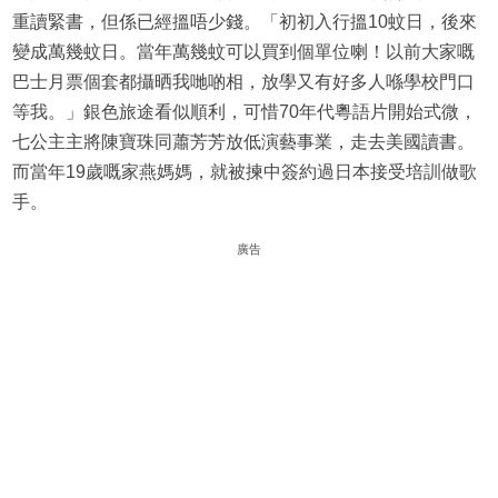
重讀緊書，但係已經搵唔少錢。「初初入行搵10蚊日，後來
變成萬幾蚊日。當年萬幾蚊可以買到個單位喇！以前大家嘅
巴士月票個套都攝晒我哋啲相，放學又有好多人喺學校門口
等我。」銀色旅途看似順利，可惜70年代粵語片開始式微，
七公主主將陳寶珠同蕭芳芳放低演藝事業，走去美國讀書。
而當年19歲嘅家燕媽媽，就被揀中簽約過日本接受培訓做歌
手。
廣告