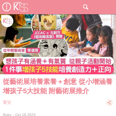
從藝術展培養素養＋創意 從小增涵養
增孩子5大技能 附藝術展推介
育兒
Ruby
Oct 18 2023