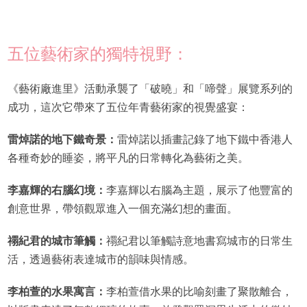
五位藝術家的獨特視野：
《藝術廠進里》活動承襲了「破曉」和「啼聲」展覽系列的
成功，這次它帶來了五位年青藝術家的視覺盛宴：
雷焯諾的地下鐵奇景：
雷焯諾以插畫記錄了地下鐵中香港人
各種奇妙的睡姿，將平凡的日常轉化為藝術之美。
李嘉輝的右腦幻境：
李嘉輝以右腦為主題，展示了他豐富的
創意世界，帶領觀眾進入一個充滿幻想的畫面。
禤紀君的城市筆觸：
禤紀君以筆觸詩意地書寫城市的日常生
活，透過藝術表達城市的韻味與情感。
李柏萱的水果寓言：
李柏萱借水果的比喻刻畫了聚散離合，