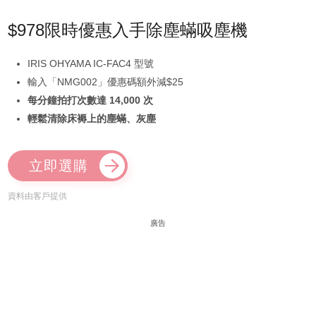
$978限時優惠入手除塵蟎吸塵機
IRIS OHYAMA IC-FAC4 型號
輸入「NMG002」優惠碼額外減$25
每分鐘拍打次數達 14,000 次
輕鬆清除床褥上的塵蟎、灰塵
立即選購
資料由客戶提供
廣告