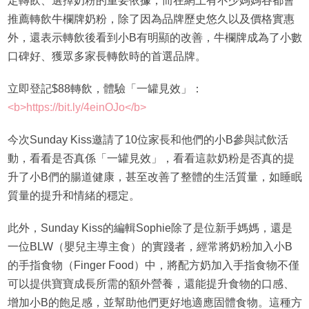
定轉飲、選擇奶粉的重要依據，而在網上有不少媽媽谷都會
推薦轉飲牛欄牌奶粉，除了因為品牌歷史悠久以及價格實惠
外，還表示轉飲後看到小B有明顯的改善，牛欄牌成為了小數
口碑好、獲眾多家長轉飲時的首選品牌。
立即登記$88轉飲，體驗「一罐見效」：
<b>https://bit.ly/4einOJo</b>
今次Sunday Kiss邀請了10位家長和他們的小B參與試飲活
動，看看是否真係「一罐見效」，看看這款奶粉是否真的提
升了小B們的腸道健康，甚至改善了整體的生活質量，如睡眠
質量的提升和情緒的穩定。
此外，Sunday Kiss的編輯Sophie除了是位新手媽媽，還是
一位BLW（嬰兒主導主食）的實踐者，經常將奶粉加入小B
的手指食物（Finger Food）中，將配方奶加入手指食物不僅
可以提供寶寶成長所需的額外營養，還能提升食物的口感、
增加小B的飽足感，並幫助他們更好地適應固體食物。這種方