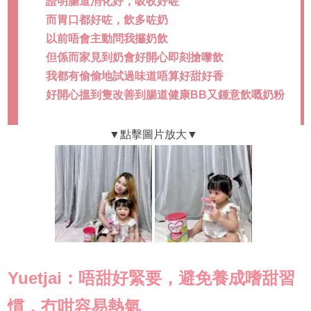
證明腸道消化好，吸收好咗
而胃口都好咗，飲多咗奶
以前唔會主動問我攞奶飲
但係而家見到奶會好開心即刻搶嚟飲
我都有偷偷地試過味道唔算好甜好香
好開心搵到隻改善到腸道健康BB又鍾意飲嘅奶粉
Yuetjai：唔甜好緊要，避免養成嗜甜習
慣，冇咁容易熱氣