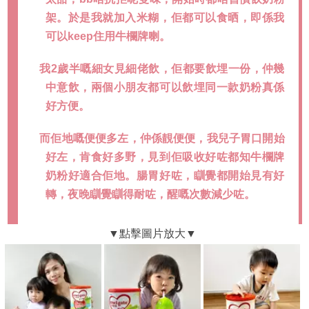
架。於是我就加入米糊，佢都可以食晒，即係我
可以keep住用牛欄牌喇。
我2歲半嘅細女見細佬飲，佢都要飲埋一份，仲幾
中意飲，兩個小朋友都可以飲埋同一款奶粉真係
好方便。
而佢地嘅便便多左，仲係靚便便，我兒子胃口開始
好左，肯食好多野，見到佢吸收好咗都知牛欄牌
奶粉好適合佢地。腸胃好咗，瞓覺都開始見有好
轉，夜晚瞓覺瞓得耐咗，醒嘅次數減少咗。