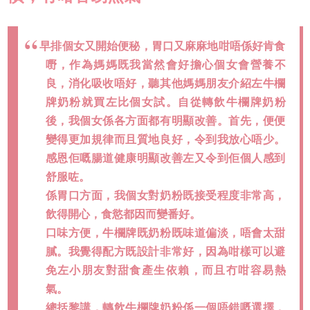
早排個女又開始便秘，胃口又麻麻地咁唔係好肯食
嘢，作為媽媽既我當然會好擔心個女會營養不
良，消化吸收唔好，聽其他媽媽朋友介紹左牛欄
牌奶粉就買左比個女試。自從轉飲牛欄牌奶粉
後，我個女係各方面都有明顯改善。首先，便便
變得更加規律而且質地良好，令到我放心唔少。
感恩佢嘅腸道健康明顯改善左又令到佢個人感到
舒服咗。
係胃口方面，我個女對奶粉既接受程度非常高，
飲得開心，食慾都因而變番好。
口味方便，牛欄牌既奶粉既味道偏淡，唔會太甜
膩。我覺得配方既設計非常好，因為咁樣可以避
免左小朋友對甜食產生依賴，而且冇咁容易熱
氣。
總括黎講，轉飲牛欄牌奶粉係一個唔錯嘅選擇，