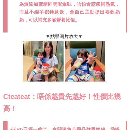
為無添加蔗糖同雲呢拿味，唔怕會惹痰同熱氣，
而且小綿羊都鍾意飲，會自己主動提出要飲奶
奶，可以補充多啲營養比佢。
Cteateat：唔係越貴先越好！性價比幾
高！
Bb已經一歲半，食開嗰隻英國品牌嘅奶粉，我嫌