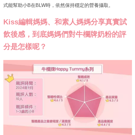
式能幫助小B在BLW時，依然保持穩定的營養攝取。
Kiss編輯媽媽、和素人媽媽分享真實試
飲後感，到底媽媽們對
牛欄牌奶粉
的評
分是怎樣呢？