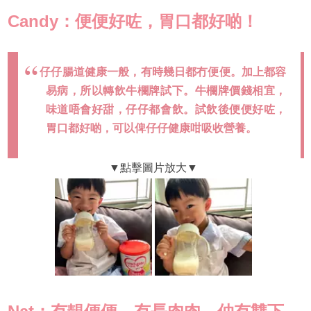
Candy：便便好咗，胃口都好啲！
仔仔腸道健康一般，有時幾日都冇便便。加上都容
易病，所以轉飲牛欄牌試下。牛欄牌價錢相宜，
味道唔會好甜，仔仔都會飲。試飲後便便好咗，
胃口都好啲，可以俾仔仔健康咁吸收營養。