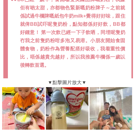
佢有啲太甜，亦都物色緊新嘅奶粉牌子～之前就
係試過牛欄牌嘅紙包牛奶milk+覺得好好味，跟住
就俾BB試吓呢隻奶粉，點知都係好好飲，BB都
好鍾意！ 第一次飲已經一下子飲哂，同埋呢隻奶
冇我之前隻奶粉咁多泡又易溶。小朋友開始食固
體食物，奶粉作為營養配搭好吸收，我着重性價
比，唔係越貴先越好，所以我推薦牛欄係一歲以
後轉飲首選。