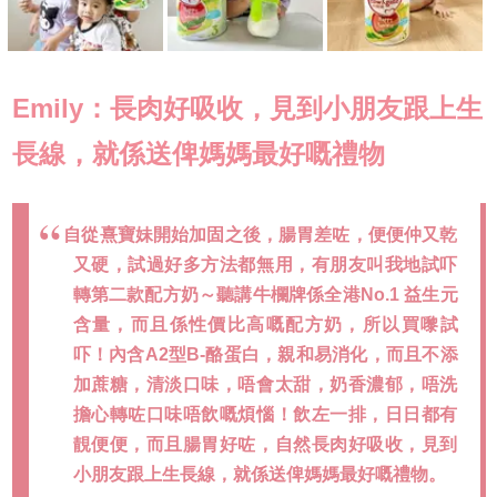
Emily：長肉好吸收，見到小朋友跟上生
長線，就係送俾媽媽最好嘅禮物
自從熹寶妹開始加固之後，腸胃差咗，便便仲又乾
又硬，試過好多方法都無用，有朋友叫我地試吓
轉第二款配方奶～聽講牛欄牌係全港No.1 益生元
含量，而且係性價比高嘅配方奶，所以買嚟試
吓！內含A2型B-酪蛋白，親和易消化，而且不添
加蔗糖，清淡口味，唔會太甜，奶香濃郁，唔洗
擔心轉咗口味唔飲嘅煩惱！飲左一排，日日都有
靚便便，而且腸胃好咗，自然長肉好吸收，見到
小朋友跟上生長線，就係送俾媽媽最好嘅禮物。