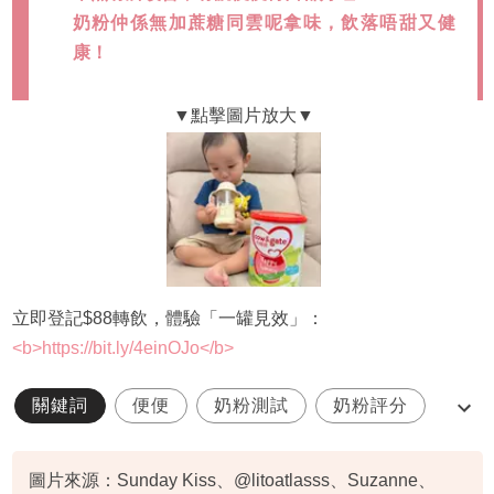
奶粉仲係無加蔗糖同雲呢拿味，飲落唔甜又健
康！
立即登記$88轉飲，體驗「一罐見效」：
<b>https://bit.ly/4einOJo</b>
關鍵詞
便便
奶粉測試
奶粉評分
母嬰用品評鑑
圖片來源：Sunday Kiss、@litoatlasss、Suzanne、