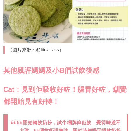
（圖片來源：@litoatlass）
其他親評媽媽及小B們試飲後感
Cat：見到佢吸收好咗！腸胃好咗，瞓覺
都開始見有好轉！
bb開始轉飲奶粉，試牛欄牌俾佢飲，覺得味道不
太甜，bb唔抗拒呢隻味，開始時都唔習慣飲奶粉