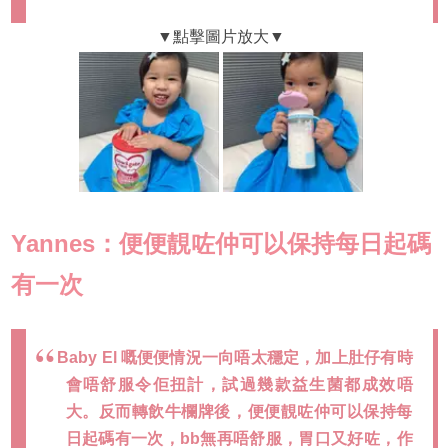
Yannes：便便靚咗仲可以保持每日起碼
有一次
Baby El 嘅便便情況一向唔太穩定，加上肚仔有時
會唔舒服令佢扭計，試過幾款益生菌都成效唔
大。反而轉飲牛欄牌後，便便靚咗仲可以保持每
日起碼有一次，bb無再唔舒服，胃口又好咗，作