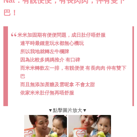
Nat：有靚便便，有長肉肉，仲有雙下
巴！
米米加固期有便便問題，成日肚仔唔舒服
連平時最鍾意玩水都無心機玩
所以我地就轉左牛欄牌
因為比較多媽媽推介 有口碑
而米米轉飲左一排，有靚便便 有長肉肉 仲有雙下
巴
而且無添加蔗糖及雲呢拿 不會太甜
依家米米肚仔無再唔舒服