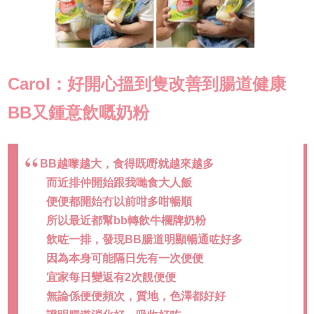
Carol：好開心搵到隻改善到腸道健康
BB又鍾意飲嘅奶粉
BB越嚟越大，食得既嘢就越來越多
而近排仲開始跟我哋食大人飯
便便都開始冇以前咁多咁暢順
所以最近都幫bb轉飲牛欄牌奶粉
飲咗一排，發現BB腸道明顯暢通咗好多
因為本身可能隔日先有一次便便
宜家每日變返有2次靚便便
無論係便便頻次，質地，色澤都好好