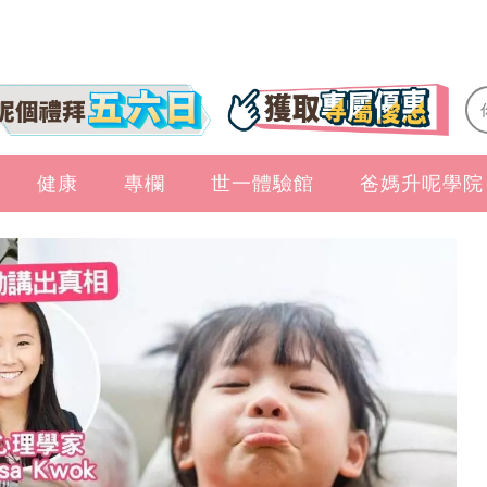
健康
專欄
世一體驗館
爸媽升呢學院