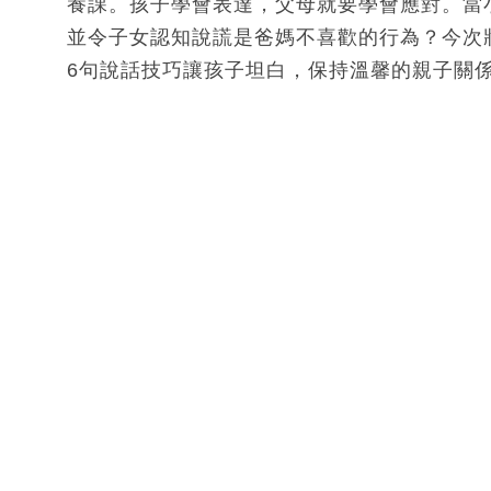
養課。孩子學會表達，父母就要學會應對。當
並令子女認知說謊是爸媽不喜歡的行為？今次將有
6句說話技巧讓孩子坦白，保持溫馨的親子關