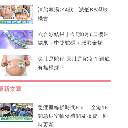
清胎毒湯水4款｜減低BB濕敏
機會
六合彩結果｜今期8月6日攪珠
結果＋中獎號碼＋派彩金額
尖肚是陀仔 圓肚是陀女？到底
有無根據？
最新文章
急症室輪候時間8.6 ｜全港18
間急症室輪侯時間及收費｜即
時更新