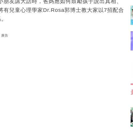
小朋友講大話時，爸媽應如何鼓勵孩子說出真相、
兒童心理學家Dr.Rosa郭博士教大家以7招配合
係。
廣告