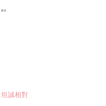
廣告
子坦誠相對