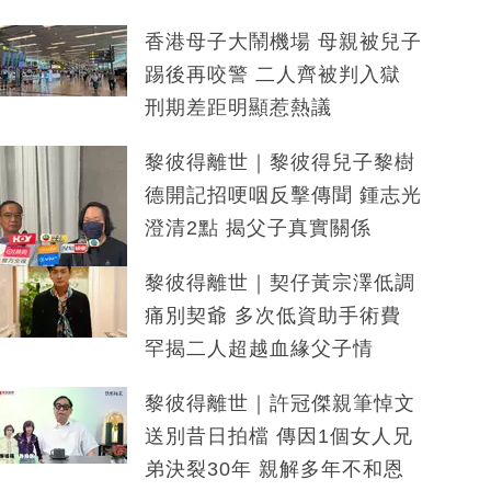
香港母子大鬧機場 母親被兒子
踢後再咬警 二人齊被判入獄
刑期差距明顯惹熱議
黎彼得離世｜黎彼得兒子黎樹
德開記招哽咽反擊傳聞 鍾志光
澄清2點 揭父子真實關係
黎彼得離世｜契仔黃宗澤低調
痛別契爺 多次低資助手術費
罕揭二人超越血緣父子情
黎彼得離世｜許冠傑親筆悼文
送別昔日拍檔 傳因1個女人兄
弟決裂30年 親解多年不和恩