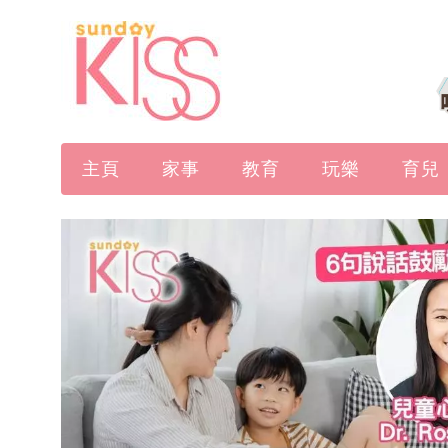
主頁
家事
教育
玩樂
育兒