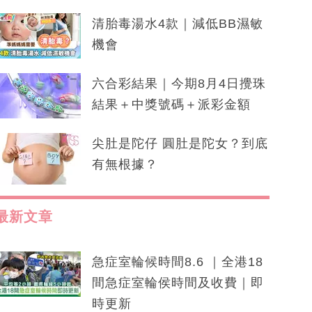
清胎毒湯水4款｜減低BB濕敏
機會
六合彩結果｜今期8月4日攪珠
結果＋中獎號碼＋派彩金額
尖肚是陀仔 圓肚是陀女？到底
有無根據？
最新文章
急症室輪候時間8.6 ｜全港18
間急症室輪侯時間及收費｜即
時更新