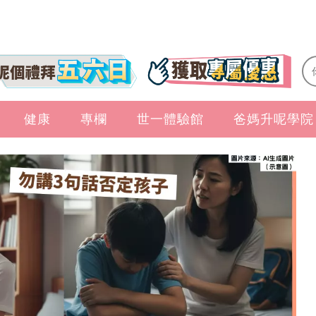
健康
專欄
世一體驗館
爸媽升呢學院