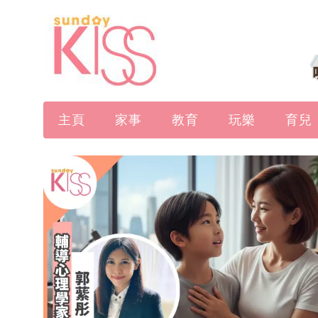
主頁
家事
教育
玩樂
育兒