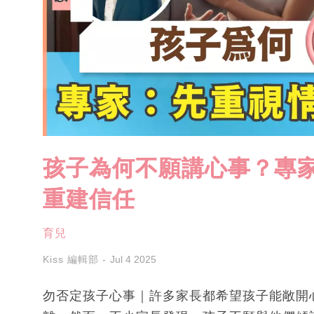
孩子為何不願講心事？專家
重建信任
育兒
Kiss 編輯部
Jul 4 2025
勿否定孩子心事｜許多家長都希望孩子能敞開