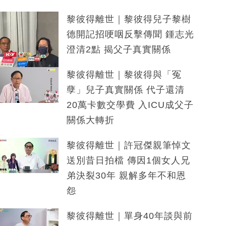
黎彼得離世｜黎彼得兒子黎樹
德開記招哽咽反擊傳聞 鍾志光
澄清2點 揭父子真實關係
黎彼得離世｜黎彼得與「冤
孽」兒子真實關係 代子還清
20萬卡數交學費 入ICU成父子
關係大轉折
黎彼得離世｜許冠傑親筆悼文
送別昔日拍檔 傳因1個女人兄
弟決裂30年 親解多年不和恩
怨
黎彼得離世｜單身40年談與前