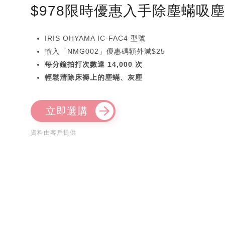
$978限時優惠入手除塵蟎吸
IRIS OHYAMA IC-FAC4 型號
輸入「NMG002」優惠碼額外減$25
每分鐘拍打次數達 14,000 次
輕鬆清除床褥上的塵蟎、灰塵
立即選購
資料由客戶提供