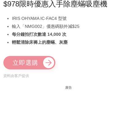
$978限時優惠入手除塵蟎吸塵機
IRIS OHYAMA IC-FAC4 型號
輸入「NMG002」優惠碼額外減$25
每分鐘拍打次數達 14,000 次
輕鬆清除床褥上的塵蟎、灰塵
立即選購
資料由客戶提供
廣告