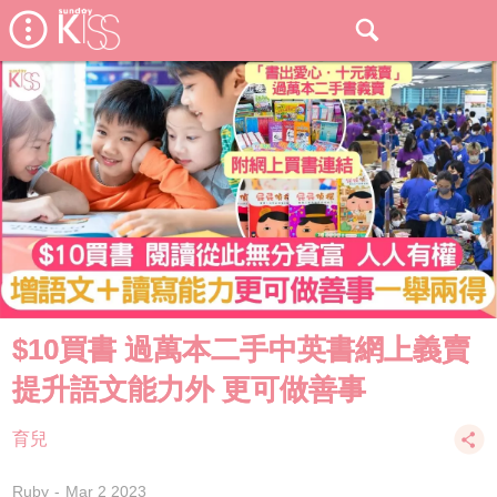
$10買書 過萬本二手中英書網上義賣
提升語文能力外 更可做善事
育兒
Ruby
Mar 2 2023