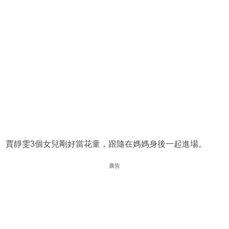
賈靜雯3個女兒剛好當花童，跟隨在媽媽身後一起進場。
廣告