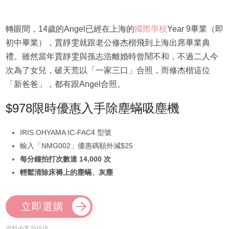
轉眼間，14歲的Angel已經在上海的
國際學校
Year 9畢業（即
初中畢業），賈靜雯就跟老公修杰楷飛到上海出席畢業典
禮。雖然當年賈靜雯與孫志浩離婚時曾鬧不和，不過二人今
次為了女兒，破天荒以「一家三口」合照，而修杰楷這位
「新爸爸」，都有跟Angel合照。
$978限時優惠入手除塵蟎吸塵機
IRIS OHYAMA IC-FAC4 型號
輸入「NMG002」優惠碼額外減$25
每分鐘拍打次數達 14,000 次
輕鬆清除床褥上的塵蟎、灰塵
立即選購
資料由客戶提供