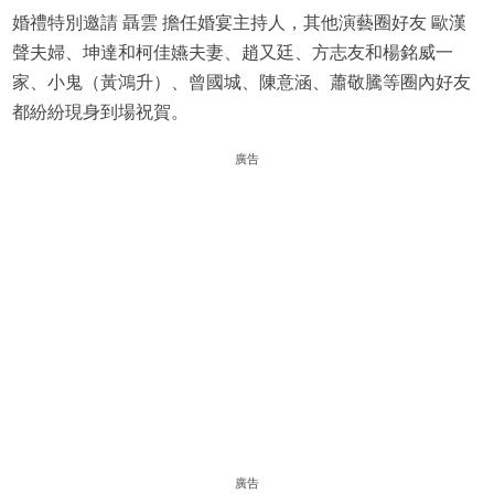
婚禮特別邀請 聶雲 擔任婚宴主持人，其他演藝圈好友 歐漢
聲夫婦、坤達和柯佳嬿夫妻、趙又廷、方志友和楊銘威一
家、小鬼（黃鴻升）、曾國城、陳意涵、蕭敬騰等圈內好友
都紛紛現身到場祝賀。
廣告
廣告