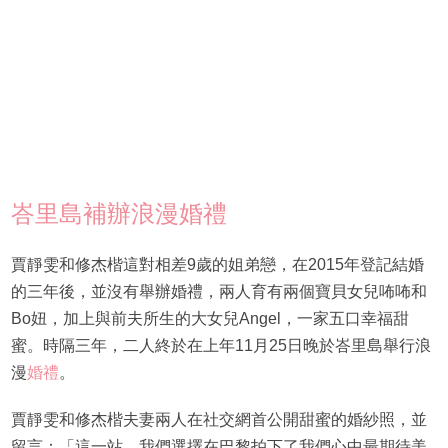
峇里島補辦浪漫婚禮
賈靜雯和修杰楷這對相差9歲的姐弟戀，在2015年登記結婚
的三年後，並沒有舉辦婚禮，兩人育有兩個寶貝女兒咘咘和
Bo妞，加上與前夫所生的大女兒Angel，一家五口幸福甜
蜜。時隔三年，二人終於在上年11月25日晚於峇里島舉行浪
漫
婚禮
。
賈靜雯和修杰楷夫妻兩人在社交網首公開甜蜜的婚紗照，並
留言：「這一站，我們選擇在巴黎拍下了我們心中最期待美