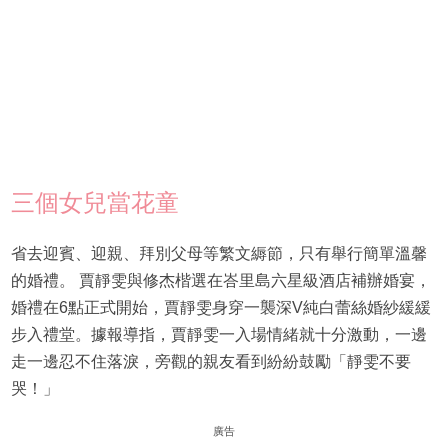
三個女兒當花童
省去迎賓、迎親、拜別父母等繁文縟節，只有舉行簡單溫馨
的婚禮。 賈靜雯與修杰楷選在峇里島六星級酒店補辦婚宴，
婚禮在6點正式開始，賈靜雯身穿一襲深V純白蕾絲婚紗緩緩
步入禮堂。據報導指，賈靜雯一入場情緒就十分激動，一邊
走一邊忍不住落淚，旁觀的親友看到紛紛鼓勵「靜雯不要
哭！」
廣告