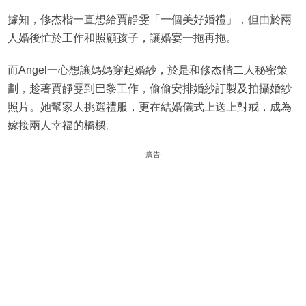
據知，修杰楷一直想給賈靜雯「一個美好婚禮」，但由於兩
人婚後忙於工作和照顧孩子，讓婚宴一拖再拖。
而Angel一心想讓媽媽穿起婚紗，於是和修杰楷二人秘密策
劃，趁著賈靜雯到巴黎工作，偷偷安排婚紗訂製及拍攝婚紗
照片。她幫家人挑選禮服，更在結婚儀式上送上對戒，成為
嫁接兩人幸福的橋樑。
廣告