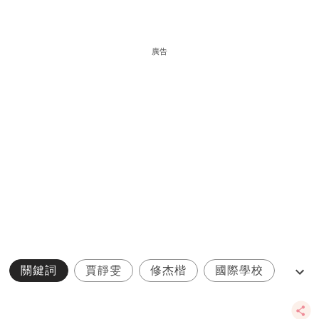
廣告
關鍵詞
賈靜雯
修杰楷
國際學校
名人親子