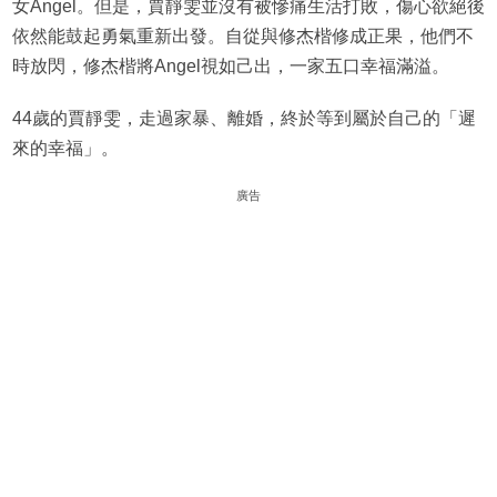
女Angel。但是，賈靜雯並沒有被慘痛生活打敗，傷心欲絕後
依然能鼓起勇氣重新出發。自從與修杰楷修成正果，他們不
時放閃，修杰楷將Angel視如己出，一家五口幸福滿溢。
44歲的賈靜雯，走過家暴、離婚，終於等到屬於自己的「遲
來的幸福」。
廣告