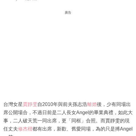
廣告
台灣女星
賈靜雯
自2010年與前夫孫志浩
離婚
後，少有同場出
席公開場合，不過日前是二人長女Angel的畢業典禮，如此大
事，二人破天荒一同出席，更「同框」合照。而賈靜雯的現
任丈夫
修杰楷
都有出席，新歡、舊愛同場，為的只是搏Angel