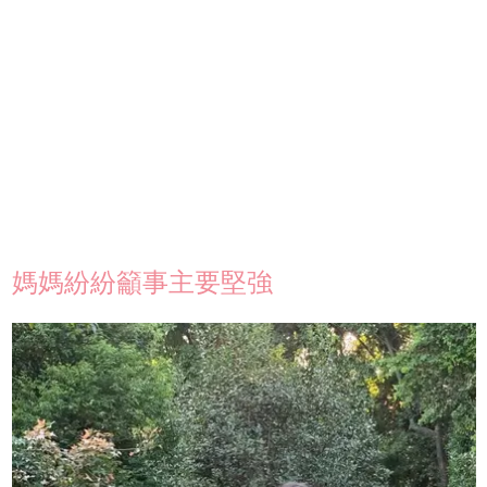
媽媽紛紛籲事主要堅強