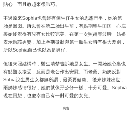
貼心，而且教起來很乖巧。
不過原來Sophia也曾經有個生仔生女的思想鬥爭，她的第一
胎是囡囡。所以曾在第二胎出生前，有點期望生囝囝，心底
裏始終覺得有兒有女比較完美。在第一次照超聲波時，姑娘
表示應該男嬰，加上孕期徵狀與第一胎生女時有很大差別，
所以Sophia自己也以為是男仔。
但後來照結構時，醫生清楚告訴她是女生。一開始她心裏也
有點難以接受，反而是老公作出安慰。而老爺、奶奶反對
Sohia說生男生女都無所謂，最緊要健康。 後來妹妹出世，
兩姊妹感情很好，她們就像孖公仔一樣，十分可愛。Sophia
現在回想，也慶幸自己有一對可愛的女兒。
廣告