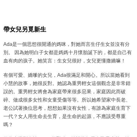
帶女兒另覓新生
Ada是一個思想很開通的媽咪，對她而言生仔生女並沒有分
別。 因為她明白子女都是媽媽十月懷胎誕下的，都是自己有
血有肉的孩子。她笑言：生女兒很好，女兒更懂撒嬌嘛！
有個可愛、嬌嗲的女兒，Ada很滿足和開心。所以當她看到
小慧的故事，她很反對。她認為重男輕女這個觀念是非常錯
誤的。重男輕女將會為家庭帶來很多惡果，家庭因此而破
碎、做成很多女性和女童受傷等等。所以她希望家中長老、
老公試著換位思考，想想如果沒有女性，有誰為家庭生育下
一代？女人用生命去生育，是生命的起源，不應該受尊重
嗎？