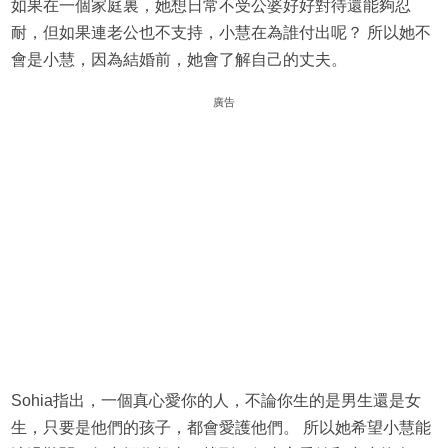
如果在一個家庭裏，她想日常不受公婆好好對待還能夠忍
耐，但如果連老公也不支持，小慧在為誰付出呢？ 所以她不
會是小慧，因為結婚前，她會了解自己的丈夫。
廣告
Sohia指出，一個真心愛你的人，不論你生的是男生還是女
生，只要是他們的孩子，都會愛護他們。 所以她希望小慧能