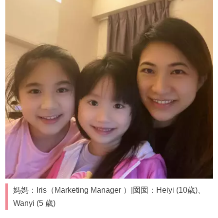
媽媽：Iris（Marketing Manager ）|囡囡：Heiyi (10歲)、
Wanyi (5 歲)