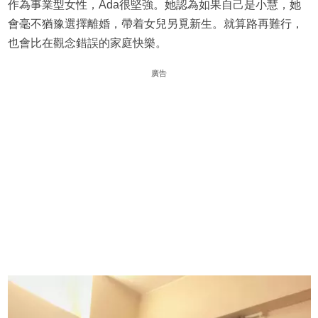
作為事業型女性，Ada很堅強。她認為如果自己是小慧，她
會毫不猶豫選擇離婚，帶着女兒另覓新生。就算路再難行，
也會比在觀念錯誤的家庭快樂。
廣告