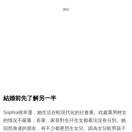
廣告
結婚前先了解另一半
Sophia很幸運，她生活在較現代化的社會裏。此處重男輕女
的情況不嚴重，長輩、家長對生仔生女都看法沒有分別。她
回想身邊的朋友，有不少都更想生女兒。因為女兒較男孩子