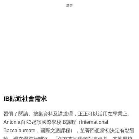
廣告
IB貼近社會需求
習慣了閱讀、搜集資料及講道理，正正可以活用在學業上。
Antonia自K3起讀國際學校IB課程（International
Baccalaureate，國際文憑課程），芷菁回想當初決定有點冒
險，現在覺得行啱路，「佢冇本地學校紮實根基，本地學校