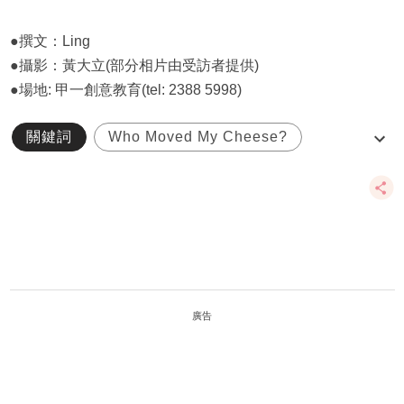
●撰文：Ling
●攝影：黃大立(部分相片由受訪者提供)
●場地: 甲一創意教育(tel: 2388 5998)
關鍵詞
Who Moved My Cheese?
三隻小豬
交流
伊索寓言
廣告