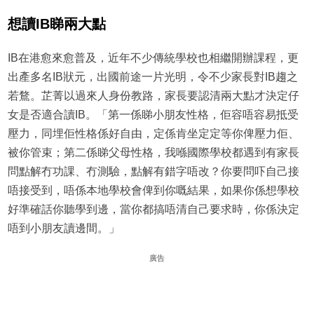
想讀IB睇兩大點
IB在港愈來愈普及，近年不少傳統學校也相繼開辦課程，更
出產多名IB狀元，出國前途一片光明，令不少家長對IB趨之
若鶩。芷菁以過來人身份教路，家長要認清兩大點才決定仔
女是否適合讀IB。「第一係睇小朋友性格，佢容唔容易抵受
壓力，同埋佢性格係好自由，定係肯坐定定等你俾壓力佢、
被你管束；第二係睇父母性格，我喺國際學校都遇到有家長
問點解冇功課、冇測驗，點解有錯字唔改？你要問吓自己接
唔接受到，唔係本地學校會俾到你嘅結果，如果你係想學校
好準確話你聽學到邊，當你都搞唔清自己要求時，你係決定
唔到小朋友讀邊間。」
廣告