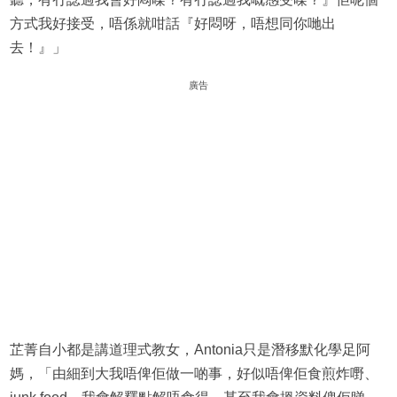
方式我好接受，唔係就咁話『好悶呀，唔想同你哋出
去！』」
廣告
芷菁自小都是講道理式教女，Antonia只是潛移默化學足阿
媽，「由細到大我唔俾佢做一啲事，好似唔俾佢食煎炸嘢、