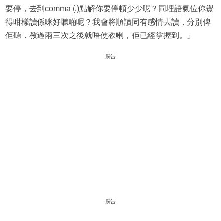
要停，去到comma (,)點解你要停頓少少呢？同埋語氣位你覺
得咁樣讀係咪好聽啲呢？我會將順讀同有感情去讀，分別俾
佢聽，教過兩三次之後就唔使教喇，佢已經掌握到。」
廣告
廣告