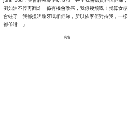
junk food，我會解釋點解唔食得，甚至我會搵資料俾佢睇，
例如油不停再翻炸，係有機會致癌，我係幾煩嘅！就算食糖
會蛀牙，我都搵晒爛牙嘅相佢睇，所以依家佢對待我，一樣
都係咁！」
廣告