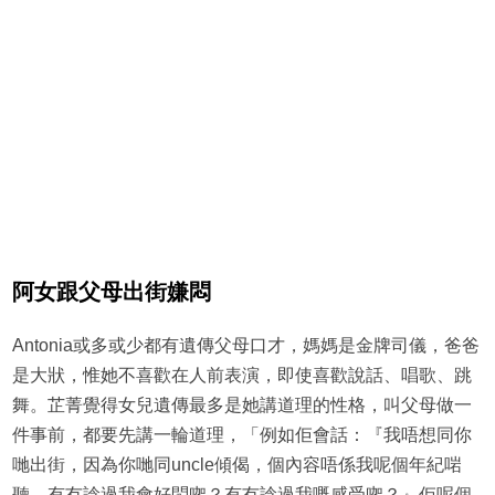
阿女跟父母出街嫌悶
Antonia或多或少都有遺傳父母口才，媽媽是金牌司儀，爸爸
是大狀，惟她不喜歡在人前表演，即使喜歡說話、唱歌、跳
舞。芷菁覺得女兒遺傳最多是她講道理的性格，叫父母做一
件事前，都要先講一輪道理，「例如佢會話：『我唔想同你
哋出街，因為你哋同uncle傾偈，個內容唔係我呢個年紀啱
聽，有冇諗過我會好悶㗎？有冇諗過我嘅感受㗎？』佢呢個