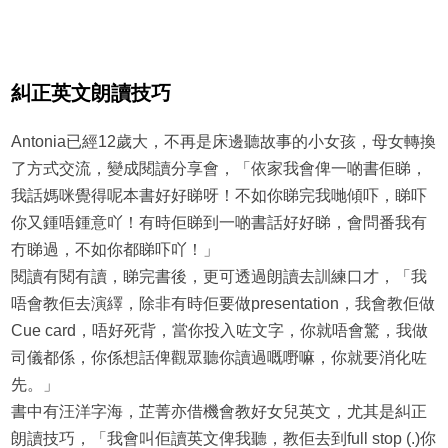
糾正英文朗讀技巧
Antonia已經12歲大，不再是床邊聽故事的小女孩，母女轉換
了方式交流，變成閱讀分享會，「依家我會俾一啲書佢睇，
我話媽咪覺得呢本書好好睇呀！不如你睇完我哋傾吓，睇吓
你又鍾唔鍾意吖！有時佢睇到一啲書話好好睇，會問番我有
冇睇過，不如你都睇吓吖！」
閱讀有閱有讀，睇完書後，更可透過朗讀去訓練口才，「我
唔會教佢去演繹，除非有時佢要做presentation，我會教佢做
Cue card，唔好死背，當你投入咗文字，你就唔會驚，我做
司儀都係，你係想話俾觀眾聽你讀過嘅嘢嘛，你就要消化咗
先。」
書中有汪洋字海，芷菁亦借機會教好女兒英文，尤其是糾正
朗讀技巧，「我會叫佢讀英文俾我聽，教佢去到full stop (.)你