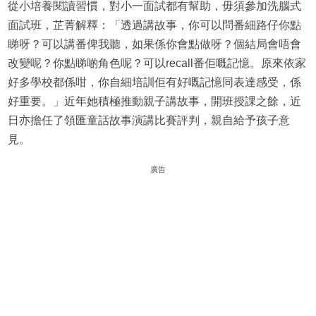
從小培養閱讀習慣，對小一面試都有幫助，毋須參加洗腦式
面試班，芷菁解釋：「透過講故事，你可以問番細路仔你點
睇呀？可以講番俾我聽，如果係你會點做呀？個結局會唔會
改變呢？你點睇啲角色呢？可以recall番佢嘅記憶。原來依家
好多學校都係咁，你自細培訓佢有好嘅記憶同表達感受，係
好重要。」近年她積極推動親子講故事，開班授課之餘，近
日亦擔任了領匯童話故事演講比賽評判，親自給予孩子意
見。
廣告