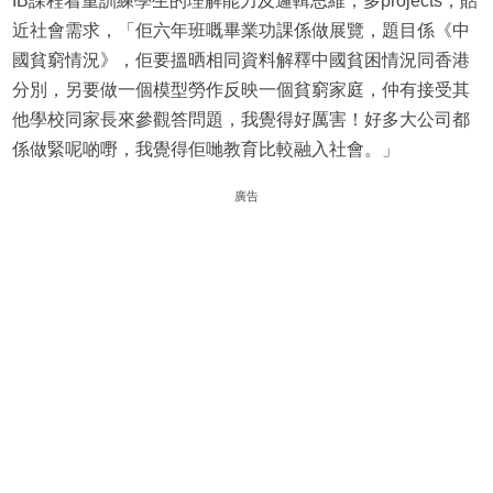
IB課程着重訓練學生的理解能力及邏輯思維，多projects，貼
近社會需求，「佢六年班嘅畢業功課係做展覽，題目係《中
國貧窮情況》，佢要搵晒相同資料解釋中國貧困情況同香港
分別，另要做一個模型勞作反映一個貧窮家庭，仲有接受其
他學校同家長來參觀答問題，我覺得好厲害！好多大公司都
係做緊呢啲嘢，我覺得佢哋教育比較融入社會。」
廣告