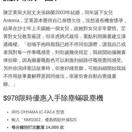
陳芷菁與大狀丈夫張錦榮2003年結婚，同年誕下女兒
Antonia，芷菁原本覺得自己身體欠佳，沒想過有機會懷孕，
結果在沙士年上天賜她一個女兒，故她對女兒非常愛惜。芷
菁對女兒教育嚴謹，但非虎媽式栽培，重點利用圖書建立溝
通橋樑。「佢喺手抱時期我已經不停同佢講嘢，講我自己或
者我對每一件事嘅感受，到佢歲幾坐得定，我就開始攞圖書
俾佢睇，因為圖書嘅顏色可以刺激到細路仔嘅視覺同感受。
另外你演繹童話故事時，佢會好鍾意聽，可能由細開始我就
不停用故事書解釋原因同做法，依家佢會自動自覺搵書
睇。」
$978限時優惠入手除塵蟎吸塵機
IRIS OHYAMA IC-FAC4 型號
輸入「NMG002」優惠碼額外減$25
每分鐘拍打次數達 14,000 次