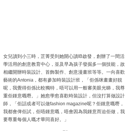
女兒讀到小三時，芷菁受到她開心讀IB啟發，創辦了一間活
學活用的創意教育中心，並及早為孩子發掘多一個技能，故
相繼開辦時裝設計、首飾製作、創意漫畫班等等。一向喜歡
藝術的Antonia，都有參加時裝設計班，「佢係咪畫畫好靚
呢，我覺得佢係比較獨特，唔可以用一般審美眼光睇，我尊
重佢鍾意嘅嘢。」她愈學愈喜歡時裝設計，但沒打算做設計
師，「佢話或者可以做fashion magazine呢？佢鍾意嘅嘢，
我都會俾佢試，佢唔鍾意嘅，唔會因為我鍾意而迫佢做，我
要尊重每個人嘅才華同喜好。」