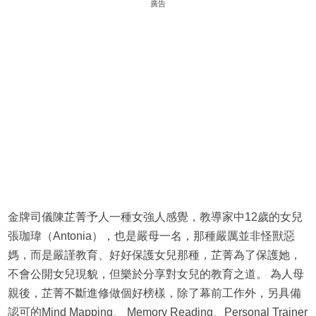
廣告
金牌司儀陳芷菁予人一種女強人感覺，教導家中12歲的女兒
張珈瑋（Antonia），也是嚴母一名，那種嚴厲並非怪獸惡
媽，而是嚴謹教育、好好保護女兒那種，芷菁為了保護她，
不會公開女兒現貌，但樂於分享對女兒的教育之道。 為人母
親後，芷菁不斷進修做個好榜樣，除了幕前工作外，另具備
認可的Mind Mapping、 Memory Reading、Personal Trainer