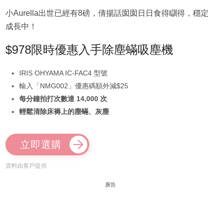
小Aurella出世已經有8磅，倩揚話囡囡日日食得瞓得，穩定
成長中！
$978限時優惠入手除塵蟎吸塵機
IRIS OHYAMA IC-FAC4 型號
輸入「NMG002」優惠碼額外減$25
每分鐘拍打次數達 14,000 次
輕鬆清除床褥上的塵蟎、灰塵
立即選購
資料由客戶提供
廣告