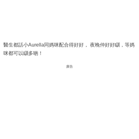
醫生都話小Aurella同媽咪配合得好好， 夜晚仲好好瞓，等媽
咪都可以瞓多啲！
廣告