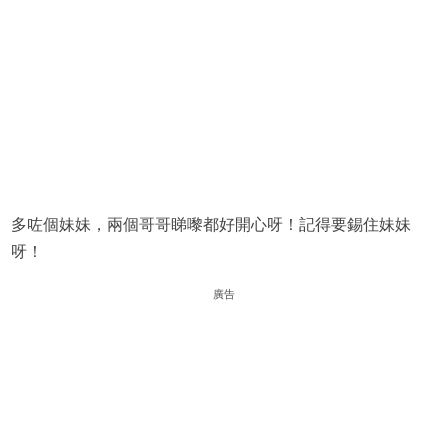
多咗個妹妹，兩個哥哥睇嚟都好開心呀！記得要錫住妹妹
呀！
廣告