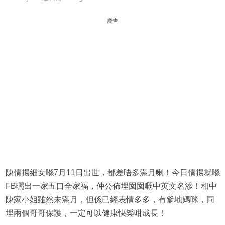
廣告
陳倩揚細女喺7月11日出世，都差唔多滿月喇！今日倩揚就喺
FB曬出一家五口全家福，仲公佈埋囡囡嘅中英文名添！相中
陳家小姐雖然未滿月，但係已經表情多多，有爹地媽咪，同
埋兩個哥哥保護，一定可以健康快樂咁成長！