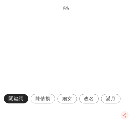
廣告
關鍵詞
陳倩揚
細女
改名
滿月