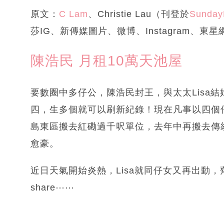
原文：
C Lam
、Christie Lau（刊登於
Sunday
莎IG、新傳媒圖片、微博、Instagram、東星
陳浩民 月租10萬天池屋
要數圈中多仔公，陳浩民封王，與太太Lisa結
四，生多個就可以刷新紀錄！現在凡事以四個
島東區搬去紅磡過千呎單位，去年中再搬去傳
愈豪。
近日天氣開始炎熱，Lisa就同仔女又再出動
share⋯⋯