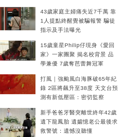
43歲家庭主婦痛失近7千萬 靠
1人提點終醒覺被騙報警 騙徒
指示及手法曝光
15歲童星Philip仔現身《愛回
家》一家團聚 揭名校背景 品
學兼優 7歲奪芭蕾舞冠軍
打風｜強颱風白海豚破65年紀
錄 2區將飆升至38度 天文台預
測有新低壓區：密切監察
新手爸爸牙醫突離世終年42歲
遺下龍鳳胎 遺孀憶老公最後求
救警號：遺憾沒聽懂