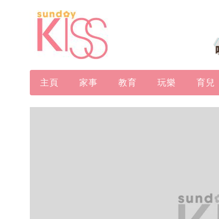
主頁
家事
教育
玩樂
育兒