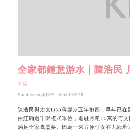
全家都鍾意游水｜陳浩民 
育兒
Sundaykiss編輯部
May 19 2018
陳浩民與太太Lisa蔣麗莎五年抱四，早年已
由紅磡過千呎複式單位，進駐月租10萬的何
滿足全家嘅需要。因為一來方便仔女在九龍塘