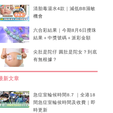
清胎毒湯水4款｜減低BB濕敏
機會
六合彩結果｜今期8月6日攪珠
結果＋中獎號碼＋派彩金額
尖肚是陀仔 圓肚是陀女？到底
有無根據？
最新文章
急症室輪候時間8.7 ｜全港18
間急症室輪侯時間及收費｜即
時更新