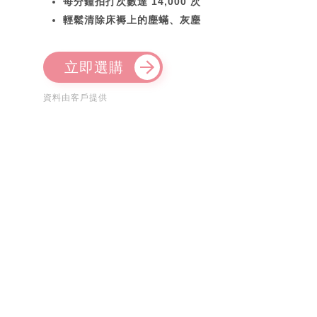
每分鐘拍打次數達 14,000 次
輕鬆清除床褥上的塵蟎、灰塵
立即選購
資料由客戶提供