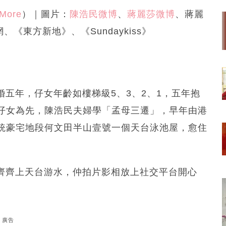
More
）｜圖片：
陳浩民微博
、
蔣麗莎微博
、蔣麗
網、《東方新地》、《Sundaykiss》
婚五年，仔女年齡如樓梯級5、3、2、1，五年抱
仔女為先，陳浩民夫婦學「孟母三遷」，早年由港
統豪宅地段何文田半山壹號一個天台泳池屋，愈住
，齊齊上天台游水，仲拍片影相放上社交平台開心
廣告