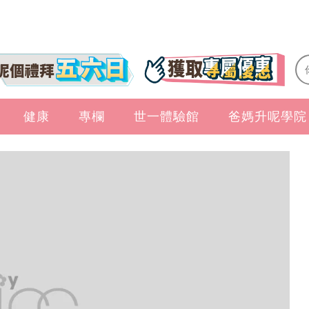
健康
專欄
世一體驗館
爸媽升呢學院