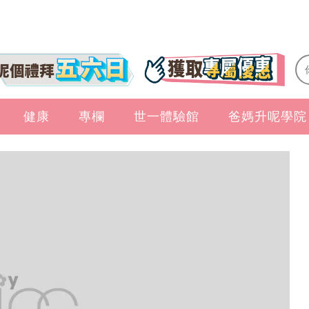
健康
專欄
世一體驗館
爸媽升呢學院