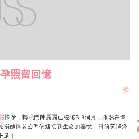
影孕照留回憶
麗
懷孕，轉眼間陳麗麗已經陀B 8個月，雖然在懷
無損她與老公準備迎接新生命的喜悅。日前黃澤鋒
十足！