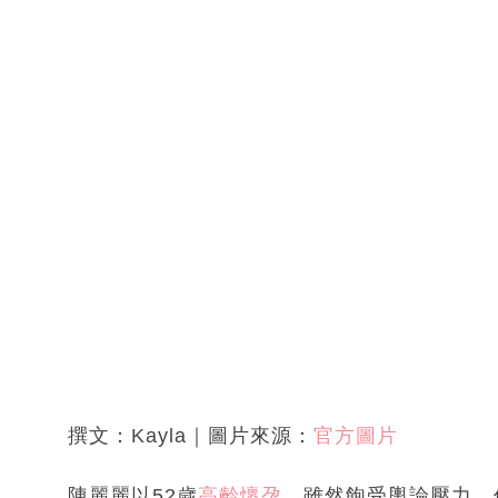
撰文：Kayla｜圖片來源：
官方圖片
陳麗麗以52歲
高齡懷孕
，雖然飽受輿論壓力，