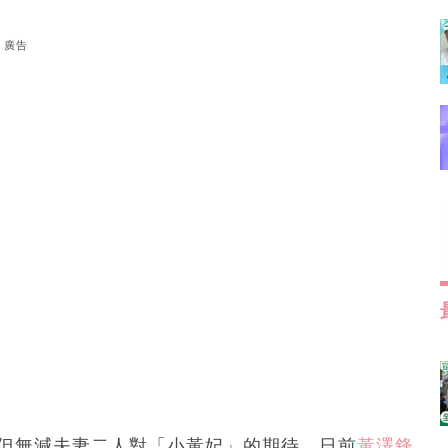
廣告
但無減夫妻二人對「小黃妃」的期待。日前
黃澤鋒