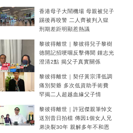
香港母子大鬧機場 母親被兒子
踢後再咬警 二人齊被判入獄
刑期差距明顯惹熱議
黎彼得離世｜黎彼得兒子黎樹
德開記招哽咽反擊傳聞 鍾志光
澄清2點 揭父子真實關係
黎彼得離世｜契仔黃宗澤低調
痛別契爺 多次低資助手術費
罕揭二人超越血緣父子情
黎彼得離世｜許冠傑親筆悼文
送別昔日拍檔 傳因1個女人兄
弟決裂30年 親解多年不和恩