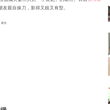
朋友親自操刀，影得又靚又有型。
廣告