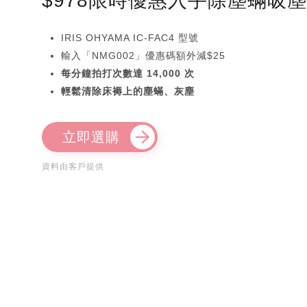
$978限時優惠入手除塵蟎吸
IRIS OHYAMA IC-FAC4 型號
輸入「NMG002」優惠碼額外減$25
每分鐘拍打次數達 14,000 次
輕鬆清除床褥上的塵蟎、灰塵
立即選購
資料由客戶提供