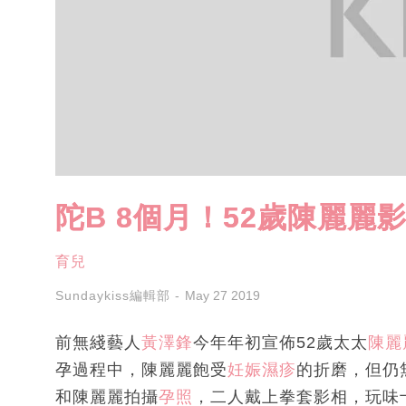
陀B 8個月！52歲陳麗麗
育兒
Sundaykiss編輯部
May 27 2019
前無綫藝人
黃澤鋒
今年年初宣佈52歲太太
陳麗
孕過程中，陳麗麗飽受
妊娠濕疹
的折磨，但仍
和陳麗麗拍攝
孕照
，二人戴上拳套影相，玩味