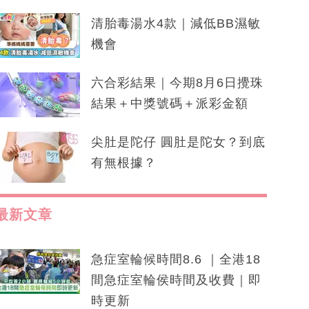
清胎毒湯水4款｜減低BB濕敏
機會
六合彩結果｜今期8月6日攪珠
結果＋中獎號碼＋派彩金額
尖肚是陀仔 圓肚是陀女？到底
有無根據？
最新文章
急症室輪候時間8.6 ｜全港18
間急症室輪侯時間及收費｜即
時更新