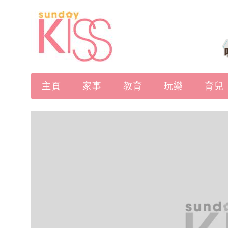
主頁
家事
教育
玩樂
育兒