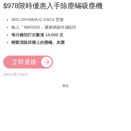
$978限時優惠入手除塵蟎吸塵機
IRIS OHYAMA IC-FAC4 型號
輸入「NMG002」優惠碼額外減$25
每分鐘拍打次數達 14,000 次
輕鬆清除床褥上的塵蟎、灰塵
立即選購
資料由客戶提供
廣告