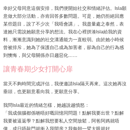
幸好父母同意這個安排，我們便開始社交和情緒評估。Isla願
意做大部分活動，亦肯回答多數問題。可是，她仍拒絕回應
某些題目，說了不少次「我唔會講」。我盡量處之泰然，表
達她只需說她願意分享的想法。我在心裡拼湊Isla給我的資
料，漸漸意識到她的社交溝通能力一直較弱。由於她小時候
曾被排斥，她為了保護自己成為加害者，卻為自己的行為感
到懊悔，與父母關係亦日趨惡化……
讓青春期少女打開心扉
當天不夠時間完成評估，我便邀請Isla隔天再來。這次她再沒
垂頭，也更願意看向我，更願意分享。
我問Isla最近的情緒怎樣，她越說越憤怒：
「我成個腦都係啲唔好嘅回憶同問題！點解我要出世？點解
我要被逼返學？點解我想要私人空間放鬆，阿爸阿媽就唔
俾，成日唔敲門就衝入我間房？我每朝一擘大眼就好