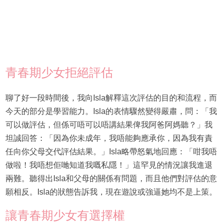
青春期少女拒絕評估
聊了好一段時間後，我向Isla解釋這次評估的目的和流程，而
今天的部分是學習能力。Isla的表情驟然變得嚴肅，問：「我
可以做評估，但係可唔可以唔講結果俾我阿爸阿媽聽？」我
坦誠回答：「因為你未成年，我唔能夠應承你，因為我有責
任向你父母交代評估結果。」Isla略帶怒氣地回應：「咁我唔
做啦！我唔想佢哋知道我嘅私隱！」這罕見的情況讓我進退
兩難。聽得出Isla和父母的關係有問題，而且他們對評估的意
願相反。Isla的狀態告訴我，現在遊說或強逼她均不是上策。
讓青春期少女有選擇權