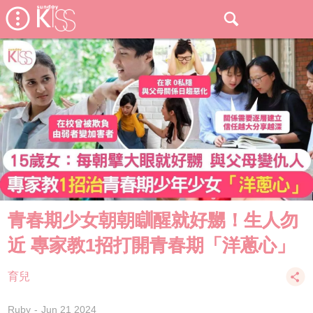
青春期少女朝朝瞓醒就好嬲！生人勿
近 專家教1招打開青春期「洋蔥心」
育兒
Ruby
Jun 21 2024