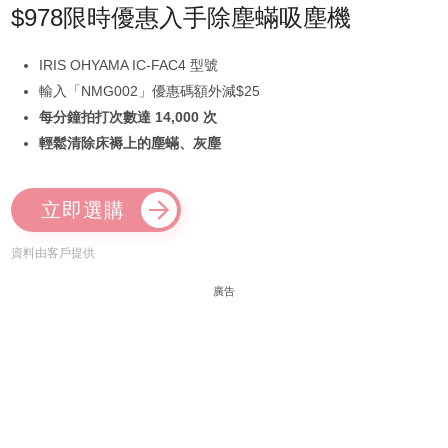
$978限時優惠入手除塵蟎吸塵機
IRIS OHYAMA IC-FAC4 型號
輸入「NMG002」優惠碼額外減$25
每分鐘拍打次數達 14,000 次
輕鬆清除床褥上的塵蟎、灰塵
立即選購
資料由客戶提供
廣告