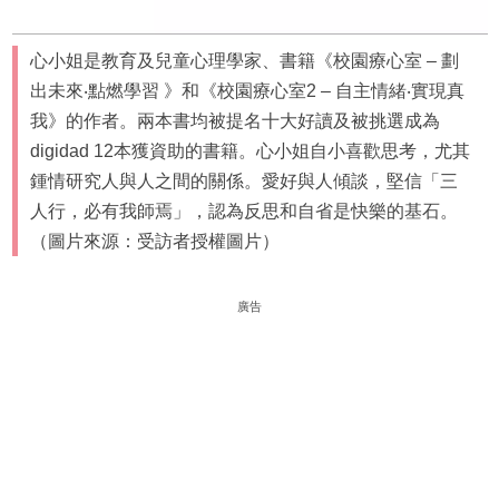
心小姐是教育及兒童心理學家、書籍《校園療心室 – 劃
出未來‧點燃學習 》和《校園療心室2 – 自主情緒‧實現真
我》的作者。兩本書均被提名十大好讀及被挑選成為
digidad 12本獲資助的書籍。心小姐自小喜歡思考，尤其
鍾情研究人與人之間的關係。愛好與人傾談，堅信「三
人行，必有我師焉」，認為反思和自省是快樂的基石。
（圖片來源：受訪者授權圖片）
廣告