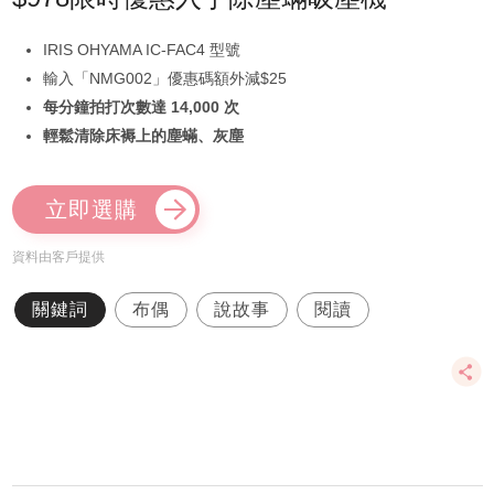
IRIS OHYAMA IC-FAC4 型號
輸入「NMG002」優惠碼額外減$25
每分鐘拍打次數達 14,000 次
輕鬆清除床褥上的塵蟎、灰塵
立即選購
資料由客戶提供
關鍵詞
布偶
說故事
閱讀