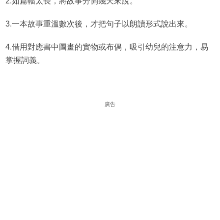
2.如篇幅太長，將故事分開幾天來說。
3.一本故事重溫數次後，才把句子以朗讀形式說出來。
4.借用對應書中圖畫的實物或布偶，吸引幼兒的注意力，易
掌握詞義。
廣告