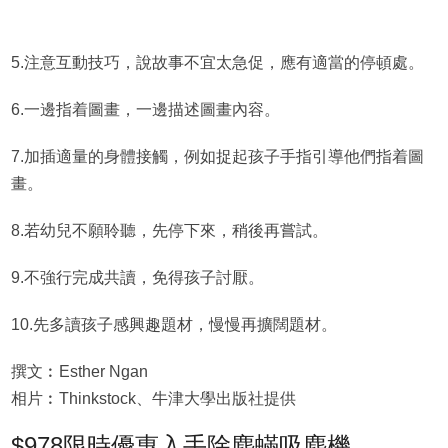
5.注意互動技巧，說故事不宜太急促，應有適當的停頓處。
6.一邊指着圖畫，一邊描述圖畫內容。
7.加插適量的身體接觸，例如捉起孩子手指引導他們指着圖
畫。
8.若幼兒不願聆聽，先停下來，稍後再嘗試。
9.不強行完成共讀，免得孩子討厭。
10.先多讀孩子感興趣題材，慢慢再擴闊題材。
撰文︰Esther Ngan
相片︰Thinkstock、牛津大學出版社提供
$978限時優惠入手除塵蟎吸塵機