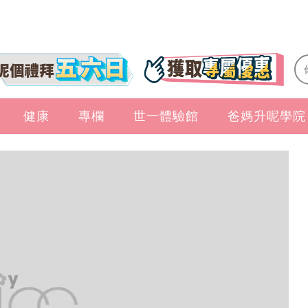
健康
專欄
世一體驗館
爸媽升呢學院