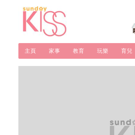
主頁
家事
教育
玩樂
育兒