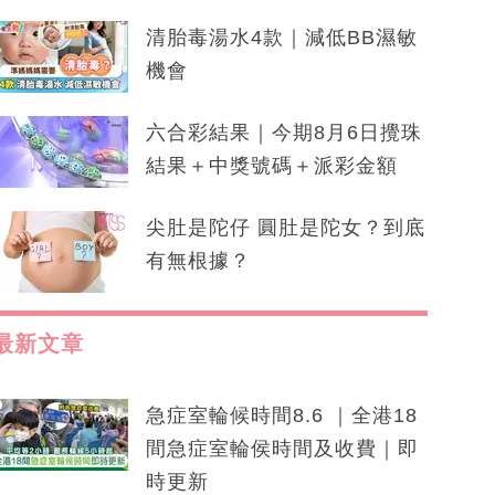
清胎毒湯水4款｜減低BB濕敏
機會
六合彩結果｜今期8月6日攪珠
結果＋中獎號碼＋派彩金額
尖肚是陀仔 圓肚是陀女？到底
有無根據？
最新文章
急症室輪候時間8.6 ｜全港18
間急症室輪侯時間及收費｜即
時更新