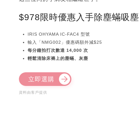
$978限時優惠入手除塵蟎吸
IRIS OHYAMA IC-FAC4 型號
輸入「NMG002」優惠碼額外減$25
每分鐘拍打次數達 14,000 次
輕鬆清除床褥上的塵蟎、灰塵
立即選購
資料由客戶提供