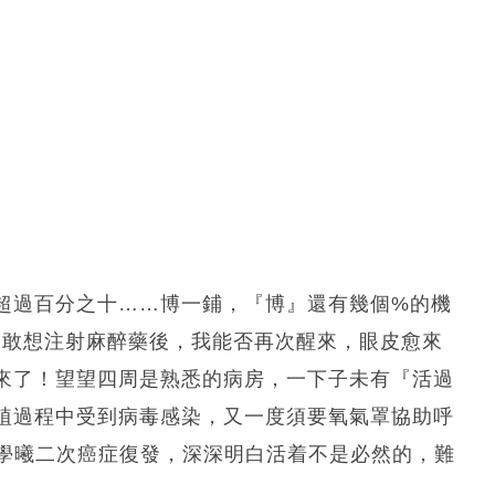
超過百分之十……博一鋪，『博』還有幾個%的機
不敢想注射麻醉藥後，我能否再次醒來，眼皮愈來
來了！望望四周是熟悉的病房，一下子未有『活過
植過程中受到病毒感染，又一度須要氧氣罩協助呼
潘學曦二次癌症復發，深深明白活着不是必然的，難