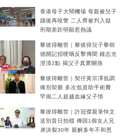
香港母子大鬧機場 母親被兒子
踢後再咬警 二人齊被判入獄
刑期差距明顯惹熱議
黎彼得離世｜黎彼得兒子黎樹
德開記招哽咽反擊傳聞 鍾志光
澄清2點 揭父子真實關係
黎彼得離世｜契仔黃宗澤低調
痛別契爺 多次低資助手術費
罕揭二人超越血緣父子情
黎彼得離世｜許冠傑親筆悼文
送別昔日拍檔 傳因1個女人兄
弟決裂30年 親解多年不和恩