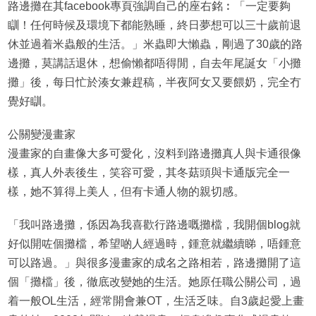
路邊攤在其facebook專頁強調自己的座右銘︰「一定要夠
瞓！任何時候及環境下都能熟睡，終日夢想可以三十歲前退
休並過着米蟲般的生活。」米蟲即大懶蟲，剛過了30歲的路
邊攤，莫講話退休，想偷懶都唔得閒，自去年尾誕女「小攤
攤」後，每日忙於湊女兼趕稿，半夜阿女又要餵奶，完全冇
覺好瞓。
公關變漫畫家
漫畫家的自畫像大多可愛化，沒料到路邊攤真人與卡通很像
樣，真人外表後生，笑容可愛，其冬菇頭與卡通版完全一
樣，她不算得上美人，但有卡通人物的親切感。
「我叫路邊攤，係因為我喜歡行路邊嘅攤檔，我開個blog就
好似開咗個攤檔，希望啲人經過時，鍾意就繼續睇，唔鍾意
可以路過。」與很多漫畫家的成名之路相若，路邊攤開了這
個「攤檔」後，徹底改變她的生活。她原任職公關公司，過
着一般OL生活，經常開會兼OT，生活乏味。自3歲起愛上畫