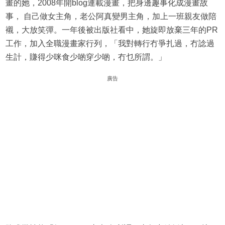
畫的她，2008年開blog連載漫畫，把身邊趣事化成漫畫故
事， 自己做女主角，老公阿真變男主角，加上一班親友做陪
襯，大放笑彈。一年後被出版社看中，她旋即放棄三年的PR
工作，加入全職漫畫家行列，「我對轉行冇爭扎過，冇諗過
生計，賺得少咪食少啲穿少啲，冇乜所謂。」
廣告