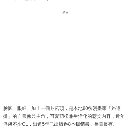
廣告
臉圓、眼細、加上一個冬菇頭，是本地80後漫畫家「路邊
攤」的自畫像兼主角，可愛萌樣兼生活化的惹笑內容，近年
俘虜不少OL，出道5年已出版過8本暢銷書，長畫長有。