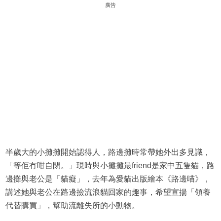
廣告
半歲大的小攤攤開始認得人，路邊攤時常帶她外出多見識，
「等佢冇咁自閉。」現時與小攤攤最friend是家中五隻貓，路
邊攤與老公是「貓癡」，去年為愛貓出版繪本《路邊喵》，
講述她與老公在路邊撿流浪貓回家的趣事，希望宣揚「領養
代替購買」，幫助流離失所的小動物。