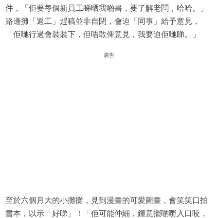
件，「佢要每個新員工睇晒我啲書，要了解老闆，哈哈。」
路邊攤「返工」趕稿並非自閉，會迫「同事」給予意見，
「佢哋行過會裝裝下，但唔敢俾意見，我要迫佢哋睇。」
廣告
至於六個月大的小攤攤，見到漫畫的可愛圖畫，會笑笑口拍
書本，以示「好睇」！「佢可能仲細，鍾意擺啲嘢入口咬，