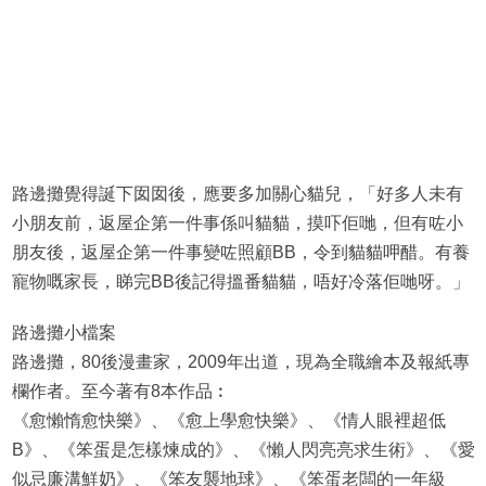
路邊攤覺得誕下囡囡後，應要多加關心貓兒，「好多人未有
小朋友前，返屋企第一件事係叫貓貓，摸吓佢哋，但有咗小
朋友後，返屋企第一件事變咗照顧BB，令到貓貓呷醋。有養
寵物嘅家長，睇完BB後記得搵番貓貓，唔好冷落佢哋呀。」
路邊攤小檔案
路邊攤，80後漫畫家，2009年出道，現為全職繪本及報紙專
欄作者。至今著有8本作品︰
《愈懶惰愈快樂》、《愈上學愈快樂》、《情人眼裡超低
B》、《笨蛋是怎樣煉成的》、《懶人閃亮亮求生術》、《愛
似忌廉溝鮮奶》、《笨友襲地球》、《笨蛋老闆的一年級