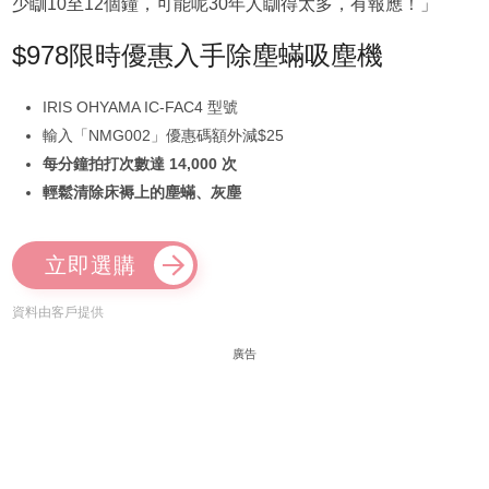
少瞓10至12個鐘，可能呢30年人瞓得太多，有報應！」
$978限時優惠入手除塵蟎吸塵機
IRIS OHYAMA IC-FAC4 型號
輸入「NMG002」優惠碼額外減$25
每分鐘拍打次數達 14,000 次
輕鬆清除床褥上的塵蟎、灰塵
立即選購
資料由客戶提供
廣告