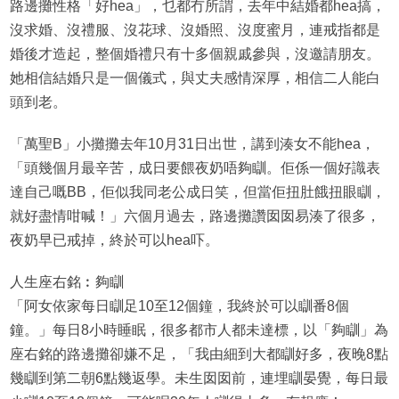
路邊攤性格「好hea」，乜都冇所謂，去年中結婚都hea搞，
沒求婚、沒禮服、沒花球、沒婚照、沒度蜜月，連戒指都是
婚後才造起，整個婚禮只有十多個親戚參與，沒邀請朋友。
她相信結婚只是一個儀式，與丈夫感情深厚，相信二人能白
頭到老。
「萬聖B」小攤攤去年10月31日出世，講到湊女不能hea，
「頭幾個月最辛苦，成日要餵夜奶唔夠瞓。佢係一個好識表
達自己嘅BB，佢似我同老公成日笑，但當佢扭肚餓扭眼瞓，
就好盡情咁喊！」六個月過去，路邊攤讚囡囡易湊了很多，
夜奶早已戒掉，終於可以hea吓。
人生座右銘︰夠瞓
「阿女依家每日瞓足10至12個鐘，我終於可以瞓番8個
鐘。」每日8小時睡眠，很多都市人都未達標，以「夠瞓」為
座右銘的路邊攤卻嫌不足，「我由細到大都瞓好多，夜晚8點
幾瞓到第二朝6點幾返學。未生囡囡前，連埋瞓晏覺，每日最