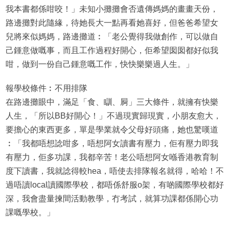
我本書都係咁咬！」未知小攤攤會否遺傳媽媽的畫畫天份，
路邊攤對此隨緣，待她長大一點再看她喜好，但爸爸希望女
兒將來似媽媽，路邊攤道︰「老公覺得我做創作，可以做自
己鍾意做嘅事，而且工作過程好開心，佢希望囡囡都好似我
咁，做到一份自己鍾意嘅工作，快快樂樂過人生。」
報學校條件︰不用排隊
在路邊攤眼中，滿足「食、瞓、屙」三大條件，就擁有快樂
人生，「所以BB好開心！」不過現實歸現實，小朋友愈大，
要擔心的東西更多，單是學業就令父母好頭痛，她也驚嘆道
︰「我都唔想諗咁多，唔想阿女讀書有壓力，佢有壓力即我
有壓力，佢多功課，我都辛苦！老公唔想阿女喺香港教育制
度下讀書，我就諗得較hea，唔使去排隊報名就得，哈哈！不
過唔讀local讀國際學校，都唔係舒服o架，有啲國際學校都好
深，我會盡量揀間活動教學，冇考試，就算功課都係開心功
課嘅學校。」