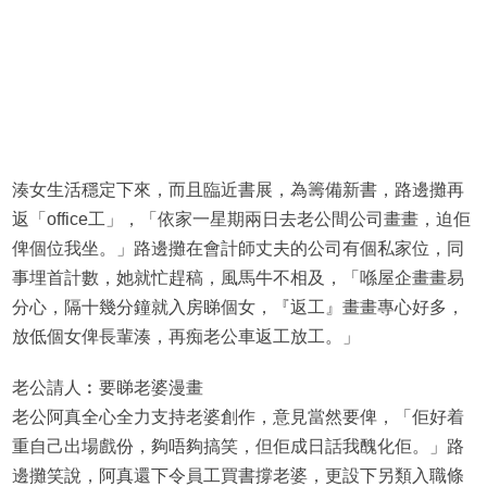
湊女生活穩定下來，而且臨近書展，為籌備新書，路邊攤再
返「office工」，「依家一星期兩日去老公間公司畫畫，迫佢
俾個位我坐。」路邊攤在會計師丈夫的公司有個私家位，同
事埋首計數，她就忙趕稿，風馬牛不相及，「喺屋企畫畫易
分心，隔十幾分鐘就入房睇個女，『返工』畫畫專心好多，
放低個女俾長輩湊，再痴老公車返工放工。」
老公請人︰要睇老婆漫畫
老公阿真全心全力支持老婆創作，意見當然要俾，「佢好着
重自己出場戲份，夠唔夠搞笑，但佢成日話我醜化佢。」路
邊攤笑說，阿真還下令員工買書撐老婆，更設下另類入職條