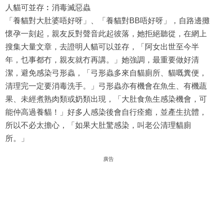
人貓可並存︰消毒滅惡蟲
「養貓對大肚婆唔好呀」、「養貓對BB唔好呀」，自路邊攤
懷孕一刻起，親友反對聲音此起彼落，她拒絕聽從，在網上
搜集大量文章，去證明人貓可以並存，「阿女出世至今半
年，乜事都冇，親友就冇再講。」她強調，最重要做好清
潔，避免感染弓形蟲，「弓形蟲多來自貓廁所、貓嘅糞便，
清理完一定要消毒洗手。」弓形蟲亦有機會在魚生、有機蔬
果、未經煮熟肉類或奶類出現，「大肚食魚生感染機會，可
能仲高過養貓！」好多人感染後會自行痊癒，並產生抗體，
所以不必太擔心，「如果大肚驚感染，叫老公清理貓廁
所。」
廣告